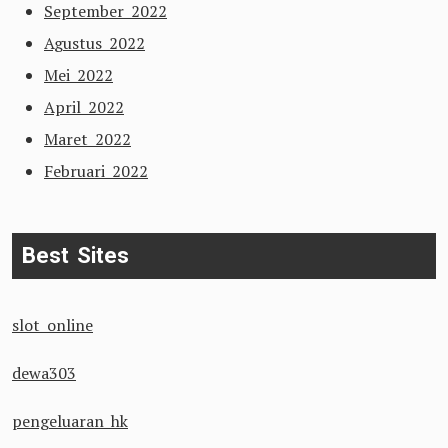
September 2022
Agustus 2022
Mei 2022
April 2022
Maret 2022
Februari 2022
Best Sites
slot online
dewa303
pengeluaran hk