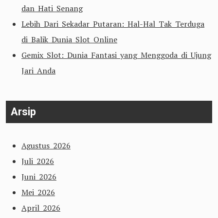
dan Hati Senang
Lebih Dari Sekadar Putaran: Hal-Hal Tak Terduga
di Balik Dunia Slot Online
Gemix Slot: Dunia Fantasi yang Menggoda di Ujung
Jari Anda
Arsip
Agustus 2026
Juli 2026
Juni 2026
Mei 2026
April 2026