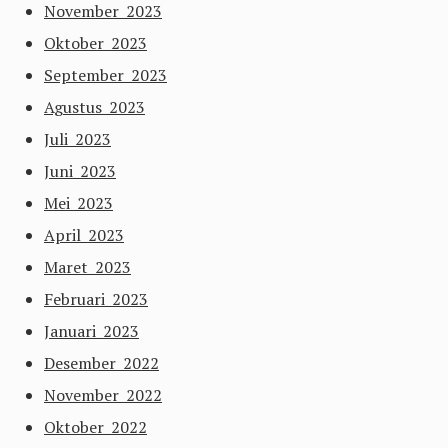
November 2023
Oktober 2023
September 2023
Agustus 2023
Juli 2023
Juni 2023
Mei 2023
April 2023
Maret 2023
Februari 2023
Januari 2023
Desember 2022
November 2022
Oktober 2022