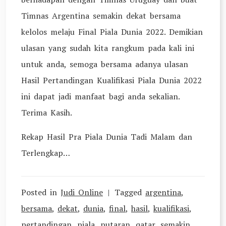
Timnas Argentina semakin dekat bersama
kelolos melaju Final Piala Dunia 2022. Demikian
ulasan yang sudah kita rangkum pada kali ini
untuk anda, semoga bersama adanya ulasan
Hasil Pertandingan Kualifikasi Piala Dunia 2022
ini dapat jadi manfaat bagi anda sekalian.
Terima Kasih.
Rekap Hasil Pra Piala Dunia Tadi Malam dan
Terlengkap…
Posted in
Judi Online
Tagged
argentina
,
bersama
,
dekat
,
dunia
,
final
,
hasil
,
kualifikasi
,
pertandingan
,
piala
,
putaran
,
qatar
,
semakin
,