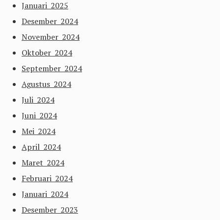
Januari 2025
Desember 2024
November 2024
Oktober 2024
September 2024
Agustus 2024
Juli 2024
Juni 2024
Mei 2024
April 2024
Maret 2024
Februari 2024
Januari 2024
Desember 2023