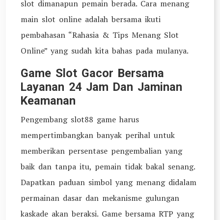
slot dimanapun pemain berada. Cara menang
main slot online adalah bersama ikuti
pembahasan “Rahasia & Tips Menang Slot
Online” yang sudah kita bahas pada mulanya.
Game Slot Gacor Bersama
Layanan 24 Jam Dan Jaminan
Keamanan
Pengembang slot88 game harus
mempertimbangkan banyak perihal untuk
memberikan persentase pengembalian yang
baik dan tanpa itu, pemain tidak bakal senang.
Dapatkan paduan simbol yang menang didalam
permainan dasar dan mekanisme gulungan
kaskade akan beraksi. Game bersama RTP yang