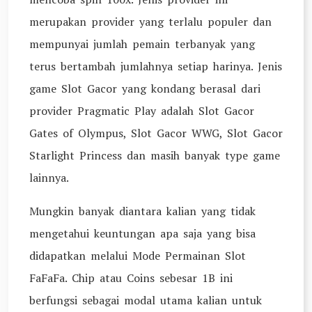
merupakan provider yang terlalu populer dan
mempunyai jumlah pemain terbanyak yang
terus bertambah jumlahnya setiap harinya. Jenis
game Slot Gacor yang kondang berasal dari
provider Pragmatic Play adalah Slot Gacor
Gates of Olympus, Slot Gacor WWG, Slot Gacor
Starlight Princess dan masih banyak type game
lainnya.
Mungkin banyak diantara kalian yang tidak
mengetahui keuntungan apa saja yang bisa
didapatkan melalui Mode Permainan Slot
FaFaFa. Chip atau Coins sebesar 1B ini
berfungsi sebagai modal utama kalian untuk