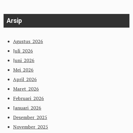
Arsip
Agustus 2026
Juli 2026
Juni 2026
Mei 2026
April 2026
Maret 2026
Februari 2026
Januari 2026
Desember 2025
November 2025