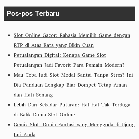
Pos-pos Terbaru
Slot Online Gacor: Rahasia Memilih Game dengan
RTP di Atas Rata yang Bikin Cuan
Petualangan Digital: Kenapa Game Slot
Petualangan Jadi Favorit Para Pemain Modern?
Mau Coba Judi Slot Modal Santai Tanpa Stres? Ini
Dia Panduan Lengkap Biar Dompet Tetap Aman
dan Hati Senang
Lebih Dari Sekadar Putaran: Hal-Hal Tak Terduga
di Balik Dunia Slot Online
Gemix Slot: Dunia Fantasi yang Menggoda di Ujung
Jari Anda