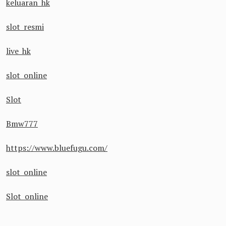
keluaran hk
slot resmi
live hk
slot online
Slot
Bmw777
https://www.bluefugu.com/
slot online
Slot online