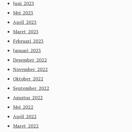
Juni 2023
Mei 2023
April 2023
Maret 2023
Februari 2023
Januari 2023
Desember 2022
November 2022
Oktober 2022
September 2022
Agustus 2022
Mei 2022
April 2022
Maret 2022