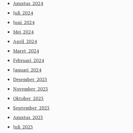
Agustus 2024
Juli 2024
Juni 2024
Mei 2024
April 2024
Maret 2024
Februari 2024
Januari 2024
Desember 2023
November 2023
Oktober 2023
September 2023
Agustus 2023
Juli 2023