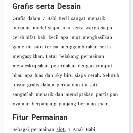
Grafis serta Desain
Grafis dalam 7 Babi Kecil sangat menarik
bersama model siapa lucu serta warna siapa
cerah.Sifat babi kecil apa imut menghasilkan
game ini satu terasa menggembirakan serta
mengasyikkan. Latar belakang permainan
mendeskripsikan peternakan dengan rumput
hijau apa luas dan sky biru siapa cerah. Seluruh
unsur grafis dalam permainan ini satu
sangatlah menarik dan menciptakan partisipan
nyaman berpanjang-panjang bermain-main.
Fitur Permainan
Sebagai permainan
slot
, 7 Anak Babi