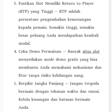
Pastikan Slot Memiliki Return to Player
(RTP) yang Tinggi — RTP adalah
persentase pengembalian kemenangan
kepada pemain. Semakin tinggi, semakin
besar peluang Anda mendapatkan kembali
modal.
Coba Demo Permainan — Banyak
situs slot
menyediakan mode demo gratis yang bisa
membantu Anda memahami mekanisme dan
fitur tanpa risiko kehilangan uang.
Berpikir Jangka Panjang — Jangan tergoda
bermain dengan tekanan waktu dan emosi.
Kelola keuangan dan batasan bermain
Anda.