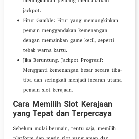
meningkatkan peluang mendapatkan
jackpot.
Fitur Gamble: Fitur yang memungkinkan
pemain menggandakan kemenangan
dengan memainkan game kecil, seperti
tebak warna kartu.
Jika Beruntung, Jackpot Progresif:
Mengganti kemenangan besar secara tiba-
tiba dan seringkali menjadi incaran utama
pemain slot kerajaan.
Cara Memilih Slot Kerajaan
yang Tepat dan Terpercaya
Sebelum mulai bermain, tentu saja, memilih
platform dan mesin slot yang aman dan