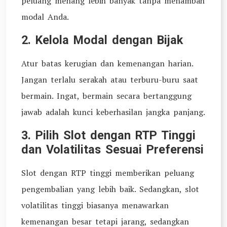
peluang menang lebih banyak tanpa menambah
modal Anda.
2. Kelola Modal dengan Bijak
Atur batas kerugian dan kemenangan harian.
Jangan terlalu serakah atau terburu-buru saat
bermain. Ingat, bermain secara bertanggung
jawab adalah kunci keberhasilan jangka panjang.
3. Pilih Slot dengan RTP Tinggi
dan Volatilitas Sesuai Preferensi
Slot dengan RTP tinggi memberikan peluang
pengembalian yang lebih baik. Sedangkan, slot
volatilitas tinggi biasanya menawarkan
kemenangan besar tetapi jarang, sedangkan