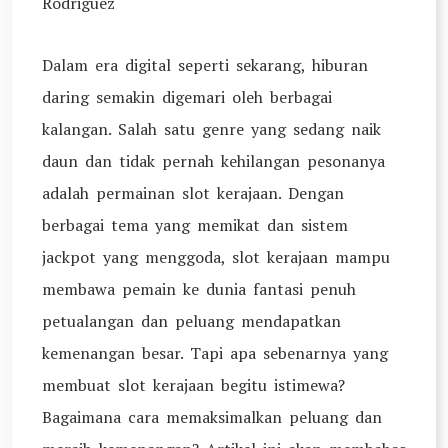
Rodriguez
Dalam era digital seperti sekarang, hiburan
daring semakin digemari oleh berbagai
kalangan. Salah satu genre yang sedang naik
daun dan tidak pernah kehilangan pesonanya
adalah permainan slot kerajaan. Dengan
berbagai tema yang memikat dan sistem
jackpot yang menggoda, slot kerajaan mampu
membawa pemain ke dunia fantasi penuh
petualangan dan peluang mendapatkan
kemenangan besar. Tapi apa sebenarnya yang
membuat slot kerajaan begitu istimewa?
Bagaimana cara memaksimalkan peluang dan