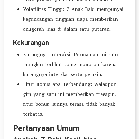
Volatilitas Tinggi: 7 Anak Babi mempunyai
keguncangan tinggian siapa memberikan
anugerah luas di dalam satu putaran.
Kekurangan
Kurangnya Interaksi: Permainan ini satu
mungkin terlihat some monoton karena
kurangnya interaksi serta pemain.
Fitur Bonus apa Terbendung: Walaupun
gim yang satu ini memberikan freespin,
fitur bonus lainnya terasa tidak banyak
terbatas.
Pertanyaan Umum