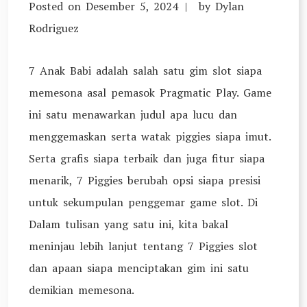
Posted on
Desember 5, 2024
by
Dylan
Rodriguez
7 Anak Babi adalah salah satu gim slot siapa
memesona asal pemasok Pragmatic Play. Game
ini satu menawarkan judul apa lucu dan
menggemaskan serta watak piggies siapa imut.
Serta grafis siapa terbaik dan juga fitur siapa
menarik, 7 Piggies berubah opsi siapa presisi
untuk sekumpulan penggemar game slot. Di
Dalam tulisan yang satu ini, kita bakal
meninjau lebih lanjut tentang 7 Piggies slot
dan apaan siapa menciptakan gim ini satu
demikian memesona.