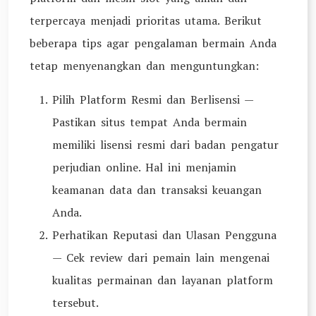
terpercaya menjadi prioritas utama. Berikut
beberapa tips agar pengalaman bermain Anda
tetap menyenangkan dan menguntungkan:
Pilih Platform Resmi dan Berlisensi —
Pastikan situs tempat Anda bermain
memiliki lisensi resmi dari badan pengatur
perjudian online. Hal ini menjamin
keamanan data dan transaksi keuangan
Anda.
Perhatikan Reputasi dan Ulasan Pengguna
— Cek review dari pemain lain mengenai
kualitas permainan dan layanan platform
tersebut.