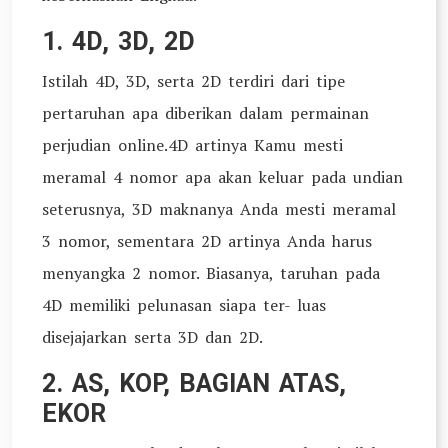
1. 4D, 3D, 2D
Istilah 4D, 3D, serta 2D terdiri dari tipe
pertaruhan apa diberikan dalam permainan
perjudian online.4D artinya Kamu mesti
meramal 4 nomor apa akan keluar pada undian
seterusnya, 3D maknanya Anda mesti meramal
3 nomor, sementara 2D artinya Anda harus
menyangka 2 nomor. Biasanya, taruhan pada
4D memiliki pelunasan siapa ter- luas
disejajarkan serta 3D dan 2D.
2. AS, KOP, BAGIAN ATAS,
EKOR