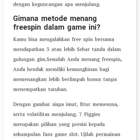
dengan keguncangan apa menjulang.
Gimana metode menang
freespin dalam game ini?
Kamu bisa mengalahkan free spin bersama
mendapatkan 3 atau lebih Sebar tanda dalam
gulungan gim.Sesudah Anda menang freespin,
Anda hendak memiliki kemungkinan bagi
memenangkan lebih berlimpah bonus tanpa
menempatkan taruhan.
Dengan gambar siapa imut, fitur memesona,
serta volatilitas menjulang, 7 Piggies
merupakan pilihan yang presisi kepada
sekumpulan fans game slot. Ujilah permainan