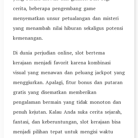
cerita, beberapa pengembang game
menyematkan unsur petualangan dan misteri
yang menambah nilai hiburan sekaligus potensi
kemenangan.
Di dunia perjudian online, slot bertema
kerajaan menjadi favorit karena kombinasi
visual yang menawan dan peluang jackpot yang
menggiurkan. Apalagi, fitur bonus dan putaran
gratis yang disematkan memberikan
pengalaman bermain yang tidak monoton dan
penuh kejutan. Kalau Anda suka cerita sejarah,
fantasi, dan keberuntungan, slot kerajaan bisa
menjadi pilihan tepat untuk mengisi waktu