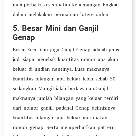
memperbaiki kesempatan kemenangan Engkau
dalam melakukan permainan lotere onlen.
5. Besar Mini dan Ganjil
Genap
Besar Kecil dan juga Ganjil Genap adalah jenis
judi siapa menebak kuantitas nomor apa akan
keluar di undian nantinya. Luas maknanya
kuantitas bilangan apa keluar lebih sebab 50,
sedangkan Mungil ialah berlawanan.Ganjil
maknanya jumlah bilangan yang keluar terdiri
dari nomor ganjil, padahal Genap definisinya
kuantitas bilangan apa keluar merupakan
nomor genap. Serta memperhatikan pattern