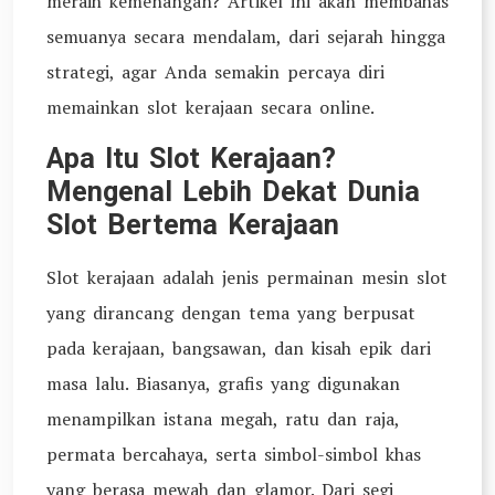
meraih kemenangan? Artikel ini akan membahas
semuanya secara mendalam, dari sejarah hingga
strategi, agar Anda semakin percaya diri
memainkan slot kerajaan secara online.
Apa Itu Slot Kerajaan?
Mengenal Lebih Dekat Dunia
Slot Bertema Kerajaan
Slot kerajaan adalah jenis permainan mesin slot
yang dirancang dengan tema yang berpusat
pada kerajaan, bangsawan, dan kisah epik dari
masa lalu. Biasanya, grafis yang digunakan
menampilkan istana megah, ratu dan raja,
permata bercahaya, serta simbol-simbol khas
yang berasa mewah dan glamor. Dari segi