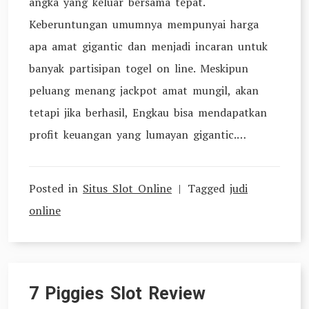
angka yang keluar bersama tepat.
Keberuntungan umumnya mempunyai harga
apa amat gigantic dan menjadi incaran untuk
banyak partisipan togel on line. Meskipun
peluang menang jackpot amat mungil, akan
tetapi jika berhasil, Engkau bisa mendapatkan
profit keuangan yang lumayan gigantic.…
Posted in
Situs Slot Online
Tagged
judi
online
7 Piggies Slot Review