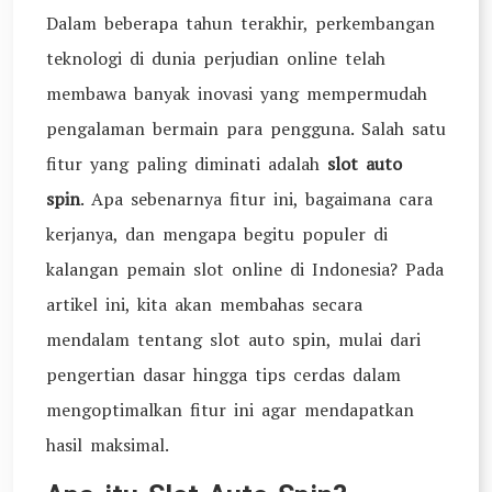
Dalam beberapa tahun terakhir, perkembangan
teknologi di dunia perjudian online telah
membawa banyak inovasi yang mempermudah
pengalaman bermain para pengguna. Salah satu
fitur yang paling diminati adalah
slot auto
spin
. Apa sebenarnya fitur ini, bagaimana cara
kerjanya, dan mengapa begitu populer di
kalangan pemain slot online di Indonesia? Pada
artikel ini, kita akan membahas secara
mendalam tentang slot auto spin, mulai dari
pengertian dasar hingga tips cerdas dalam
mengoptimalkan fitur ini agar mendapatkan
hasil maksimal.