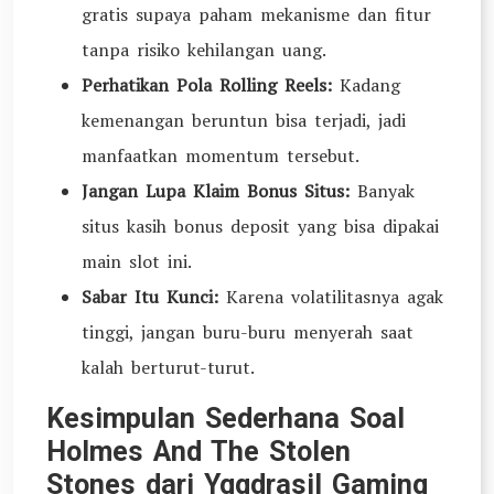
gratis supaya paham mekanisme dan fitur
tanpa risiko kehilangan uang.
Perhatikan Pola Rolling Reels:
Kadang
kemenangan beruntun bisa terjadi, jadi
manfaatkan momentum tersebut.
Jangan Lupa Klaim Bonus Situs:
Banyak
situs kasih bonus deposit yang bisa dipakai
main slot ini.
Sabar Itu Kunci:
Karena volatilitasnya agak
tinggi, jangan buru-buru menyerah saat
kalah berturut-turut.
Kesimpulan Sederhana Soal
Holmes And The Stolen
Stones dari Yggdrasil Gaming