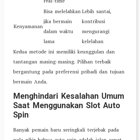
real-time
Bisa melelahkan
Lebih santai,
jika bermain
kontribusi
Kenyamanan
dalam waktu
mengurangi
lama
kelelahan
Kedua metode ini memiliki keunggulan dan
tantangan masing-masing. Pilihan terbaik
bergantung pada preferensi pribadi dan tujuan
bermain Anda.
Menghindari Kesalahan Umum
Saat Menggunakan Slot Auto
Spin
Banyak pemain baru seringkali terjebak pada
pola pikir bahwa auto spin adalah jalan cepat