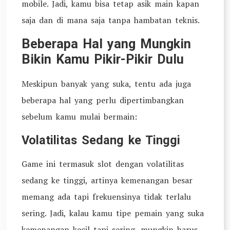
mobile. Jadi, kamu bisa tetap asik main kapan
saja dan di mana saja tanpa hambatan teknis.
Beberapa Hal yang Mungkin
Bikin Kamu Pikir-Pikir Dulu
Meskipun banyak yang suka, tentu ada juga
beberapa hal yang perlu dipertimbangkan
sebelum kamu mulai bermain:
Volatilitas Sedang ke Tinggi
Game ini termasuk slot dengan volatilitas
sedang ke tinggi, artinya kemenangan besar
memang ada tapi frekuensinya tidak terlalu
sering. Jadi, kalau kamu tipe pemain yang suka
kemenangan kecil tapi sering, mungkin harus