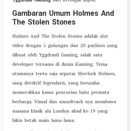
Gambaran Umum Holmes And
The Stolen Stones
Holmes And The Stolen Stones adalah slot
video dengan 5 gulungan dan 20 paylines yang
dibuat oleh Yggdrasil Gaming, salah satu
developer ternama di dunia iGaming. Tema
utamanya tentu saja seputar Sherlock Holmes,
sang detektif legendaris, yang berusaha
memecahkan kasus pencurian batu permata
berharga. Visual dan soundtrack-nya membawa
suasana klasik ala London abad ke-19 yang
bikin betah main lama-lama.