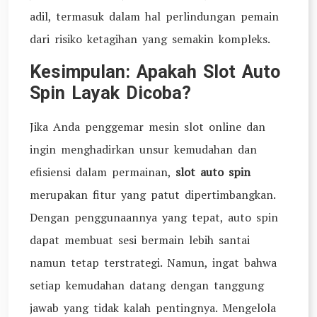
adil, termasuk dalam hal perlindungan pemain
dari risiko ketagihan yang semakin kompleks.
Kesimpulan: Apakah Slot Auto
Spin Layak Dicoba?
Jika Anda penggemar mesin slot online dan
ingin menghadirkan unsur kemudahan dan
efisiensi dalam permainan,
slot auto spin
merupakan fitur yang patut dipertimbangkan.
Dengan penggunaannya yang tepat, auto spin
dapat membuat sesi bermain lebih santai
namun tetap terstrategi. Namun, ingat bahwa
setiap kemudahan datang dengan tanggung
jawab yang tidak kalah pentingnya. Mengelola