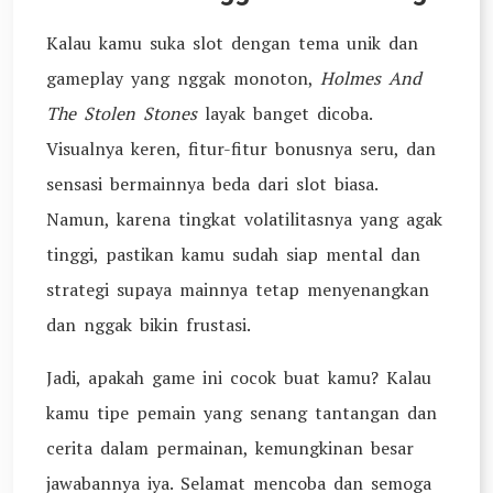
Kalau kamu suka slot dengan tema unik dan
gameplay yang nggak monoton,
Holmes And
The Stolen Stones
layak banget dicoba.
Visualnya keren, fitur-fitur bonusnya seru, dan
sensasi bermainnya beda dari slot biasa.
Namun, karena tingkat volatilitasnya yang agak
tinggi, pastikan kamu sudah siap mental dan
strategi supaya mainnya tetap menyenangkan
dan nggak bikin frustasi.
Jadi, apakah game ini cocok buat kamu? Kalau
kamu tipe pemain yang senang tantangan dan
cerita dalam permainan, kemungkinan besar
jawabannya iya. Selamat mencoba dan semoga