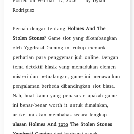
Posted on
Februari 17, 2026
by
Dylan
Rodriguez
Pernah dengar tentang
Holmes And The
Stolen Stones
? Game slot yang dikembangkan
oleh Yggdrasil Gaming ini cukup menarik
perhatian para penggemar judi online. Dengan
tema detektif klasik yang memadukan elemen
misteri dan petualangan, game ini menawarkan
pengalaman berbeda dibandingkan slot biasa.
Nah, buat kamu yang penasaran apakah game
ini benar-benar worth it untuk dimainkan,
artikel ini akan membahas secara lengkap
ulasan Holmes And
toto
The Stolen Stones
Yggdrasil Gaming
dari berbagai aspek.