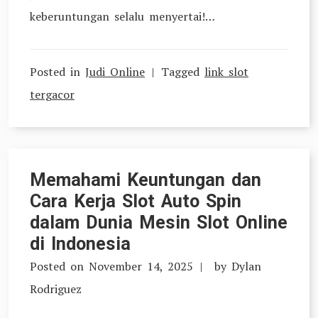
keberuntungan selalu menyertai!…
Posted in
Judi Online
Tagged
link slot
tergacor
Memahami Keuntungan dan
Cara Kerja Slot Auto Spin
dalam Dunia Mesin Slot Online
di Indonesia
Posted on
November 14, 2025
by
Dylan
Rodriguez