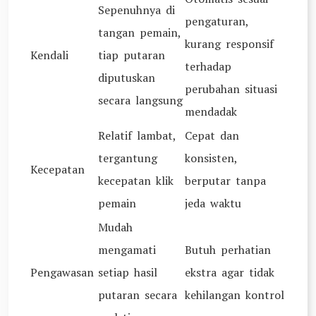
Sepenuhnya di
pengaturan,
tangan pemain,
kurang responsif
Kendali
tiap putaran
terhadap
diputuskan
perubahan situasi
secara langsung
mendadak
Relatif lambat,
Cepat dan
tergantung
konsisten,
Kecepatan
kecepatan klik
berputar tanpa
pemain
jeda waktu
Mudah
mengamati
Butuh perhatian
Pengawasan
setiap hasil
ekstra agar tidak
putaran secara
kehilangan kontrol