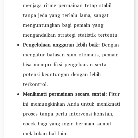
menjaga ritme permainan tetap stabil
tanpa jeda yang terlalu lama, sangat
menguntungkan bagi pemain yang
mengandalkan strategi statistik tertentu.
Pengelolaan anggaran lebih baik:
Dengan
mengatur batasan spin otomatis, pemain
bisa memprediksi pengeluaran serta
potensi keuntungan dengan lebih
terkontrol.
Menikmati permainan secara santai:
Fitur
ini memungkinkan Anda untuk menikmati
proses tanpa perlu intervensi konstan,
cocok bagi yang ingin bermain sambil
melakukan hal lain.