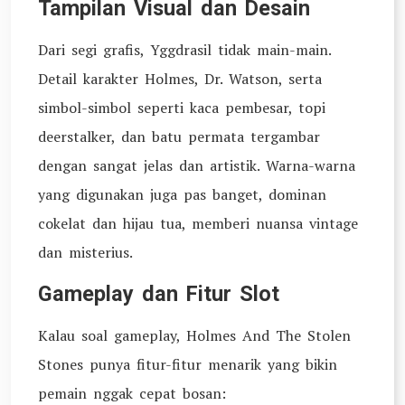
Tampilan Visual dan Desain
Dari segi grafis, Yggdrasil tidak main-main.
Detail karakter Holmes, Dr. Watson, serta
simbol-simbol seperti kaca pembesar, topi
deerstalker, dan batu permata tergambar
dengan sangat jelas dan artistik. Warna-warna
yang digunakan juga pas banget, dominan
cokelat dan hijau tua, memberi nuansa vintage
dan misterius.
Gameplay dan Fitur Slot
Kalau soal gameplay, Holmes And The Stolen
Stones punya fitur-fitur menarik yang bikin
pemain nggak cepat bosan: