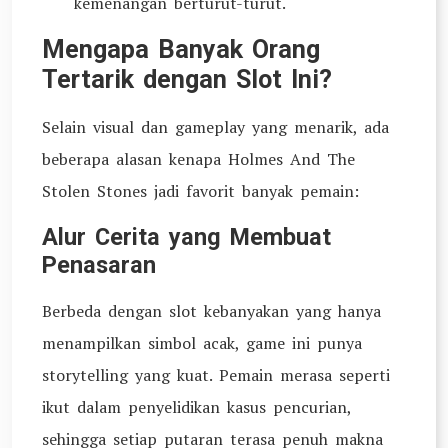
kemenangan berturut-turut.
Mengapa Banyak Orang
Tertarik dengan Slot Ini?
Selain visual dan gameplay yang menarik, ada
beberapa alasan kenapa Holmes And The
Stolen Stones jadi favorit banyak pemain:
Alur Cerita yang Membuat
Penasaran
Berbeda dengan slot kebanyakan yang hanya
menampilkan simbol acak, game ini punya
storytelling yang kuat. Pemain merasa seperti
ikut dalam penyelidikan kasus pencurian,
sehingga setiap putaran terasa penuh makna