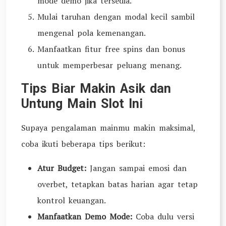
mode demo jika tersedia.
Mulai taruhan dengan modal kecil sambil
mengenal pola kemenangan.
Manfaatkan fitur free spins dan bonus
untuk memperbesar peluang menang.
Tips Biar Makin Asik dan
Untung Main Slot Ini
Supaya pengalaman mainmu makin maksimal,
coba ikuti beberapa tips berikut:
Atur Budget:
Jangan sampai emosi dan
overbet, tetapkan batas harian agar tetap
kontrol keuangan.
Manfaatkan Demo Mode:
Coba dulu versi