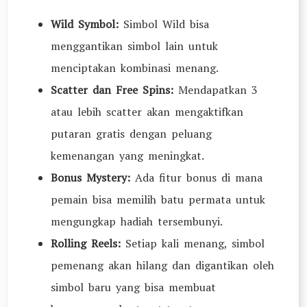
Wild Symbol:
Simbol Wild bisa
menggantikan simbol lain untuk
menciptakan kombinasi menang.
Scatter dan Free Spins:
Mendapatkan 3
atau lebih scatter akan mengaktifkan
putaran gratis dengan peluang
kemenangan yang meningkat.
Bonus Mystery:
Ada fitur bonus di mana
pemain bisa memilih batu permata untuk
mengungkap hadiah tersembunyi.
Rolling Reels:
Setiap kali menang, simbol
pemenang akan hilang dan digantikan oleh
simbol baru yang bisa membuat