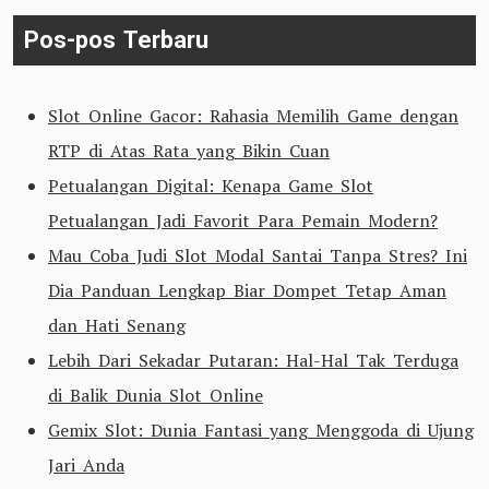
Pos-pos Terbaru
Slot Online Gacor: Rahasia Memilih Game dengan
RTP di Atas Rata yang Bikin Cuan
Petualangan Digital: Kenapa Game Slot
Petualangan Jadi Favorit Para Pemain Modern?
Mau Coba Judi Slot Modal Santai Tanpa Stres? Ini
Dia Panduan Lengkap Biar Dompet Tetap Aman
dan Hati Senang
Lebih Dari Sekadar Putaran: Hal-Hal Tak Terduga
di Balik Dunia Slot Online
Gemix Slot: Dunia Fantasi yang Menggoda di Ujung
Jari Anda