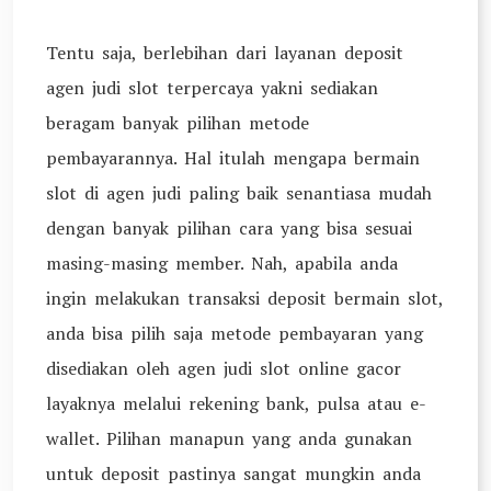
Tentu saja, berlebihan dari layanan deposit
agen judi slot terpercaya yakni sediakan
beragam banyak pilihan metode
pembayarannya. Hal itulah mengapa bermain
slot di agen judi paling baik senantiasa mudah
dengan banyak pilihan cara yang bisa sesuai
masing-masing member. Nah, apabila anda
ingin melakukan transaksi deposit bermain slot,
anda bisa pilih saja metode pembayaran yang
disediakan oleh agen judi slot online gacor
layaknya melalui rekening bank, pulsa atau e-
wallet. Pilihan manapun yang anda gunakan
untuk deposit pastinya sangat mungkin anda