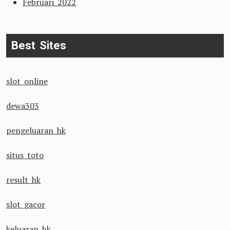
Februari 2022
Best Sites
slot online
dewa303
pengeluaran hk
situs toto
result hk
slot gacor
keluaran hk