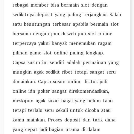
sebagai member bisa bermain slot dengan
sedikitnya deposit yang paling terjangkau. Salah
satu keuntungan terbesar apabila bermain slot
bersama dengan join di web judi slot online
terpercaya yakni banyak menemukan ragam
pilihan game slot online paling lengkap.
Capsa susun ini sendiri adalah permainan yang
mungkin agak sedikit ribet tetapi sangat seru
dimainkan. Capsa susun online disitus judi
online idn poker sangat direkomendasikan,
meskipun agak sukar bagai yang belum tahu
tetapi terlalu seru sekali untuk dicoba atau
kamu mainkan. Proses deposit dan tarik dana
yang cepat jadi bagian utama di dalam