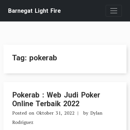
Skip
Barnegat Light Fire
to
content
Tag:
pokerab
Pokerab : Web Judi Poker
Online Terbaik 2022
Posted on
Oktober 31, 2022
by
Dylan
Rodriguez