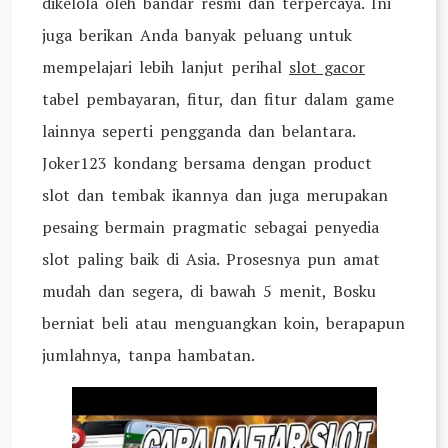
dikelola oleh bandar resmi dan terpercaya. Ini
juga berikan Anda banyak peluang untuk
mempelajari lebih lanjut perihal
slot gacor
tabel pembayaran, fitur, dan fitur dalam game
lainnya seperti pengganda dan belantara.
Joker123 kondang bersama dengan product
slot dan tembak ikannya dan juga merupakan
pesaing bermain pragmatic sebagai penyedia
slot paling baik di Asia. Prosesnya pun amat
mudah dan segera, di bawah 5 menit, Bosku
berniat beli atau menguangkan koin, berapapun
jumlahnya, tanpa hambatan.