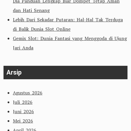
Dia Panduan Lengkap Biar Dompet Tetap Aman
dan Hati Senang
Lebih Dari Sekadar Putaran: Hal-Hal Tak Terduga
di Balik Dunia Slot Online
Gemix Slot: Dunia Fantasi yang Menggoda di Ujung
Jari Anda
Arsip
Agustus 2026
Juli 2026
Juni 2026
Mei 2026
April 2026