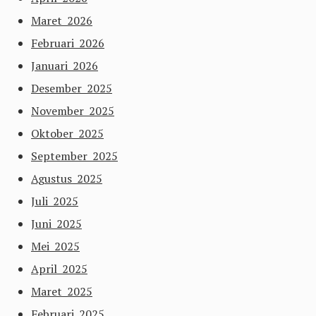
Maret 2026
Februari 2026
Januari 2026
Desember 2025
November 2025
Oktober 2025
September 2025
Agustus 2025
Juli 2025
Juni 2025
Mei 2025
April 2025
Maret 2025
Februari 2025