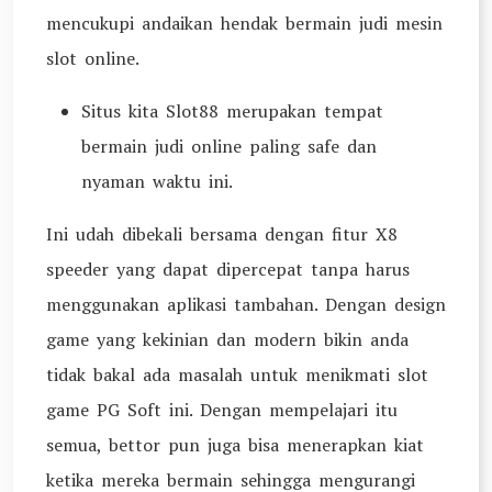
mencukupi andaikan hendak bermain judi mesin
slot online.
Situs kita Slot88 merupakan tempat
bermain judi online paling safe dan
nyaman waktu ini.
Ini udah dibekali bersama dengan fitur X8
speeder yang dapat dipercepat tanpa harus
menggunakan aplikasi tambahan. Dengan design
game yang kekinian dan modern bikin anda
tidak bakal ada masalah untuk menikmati slot
game PG Soft ini. Dengan mempelajari itu
semua, bettor pun juga bisa menerapkan kiat
ketika mereka bermain sehingga mengurangi