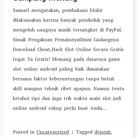
Samuel mengatakan, pembukaan blokir
dilaksanakan karena banyak penduduk yang
mengeluh uangnya masih tersangkut di PayPal.
Simak Pengakuan PemainnyaDisini Gudangnya
Download Cheat,Hack Slot Online Secara Gratis
Ingat Ya Gratis! Memang pada dasarnya game
slot online android paling baik dimainkan
bersama faktor keberuntungan tanpa butuh
skill maupun tehnik ribet apapun. Namun tentu
ketahui tips dan juga trik waktu main slot judi
online android cukup perlu buat Anda.…
Posted in
Uncategorized
Tagged
deposit
,