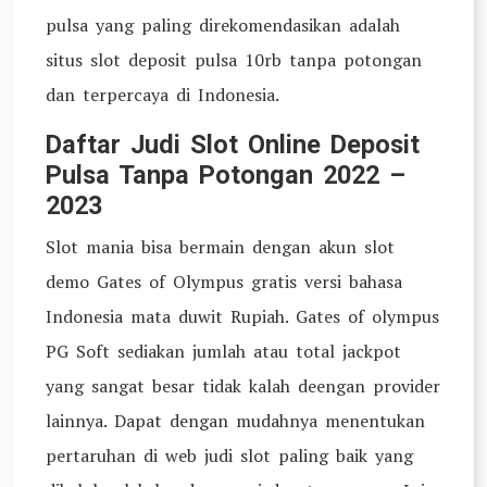
pulsa yang paling direkomendasikan adalah
situs slot deposit pulsa 10rb tanpa potongan
dan terpercaya di Indonesia.
Daftar Judi Slot Online Deposit
Pulsa Tanpa Potongan 2022 –
2023
Slot mania bisa bermain dengan akun slot
demo Gates of Olympus gratis versi bahasa
Indonesia mata duwit Rupiah. Gates of olympus
PG Soft sediakan jumlah atau total jackpot
yang sangat besar tidak kalah deengan provider
lainnya. Dapat dengan mudahnya menentukan
pertaruhan di web judi slot paling baik yang