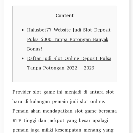
Content
Halusbet77 Website Judi Slot Deposit
Pulsa 5000 Tanpa Potongan Banyak
Bonus!
Daftar Judi Slot Online Deposit Pulsa
Tanpa Potongan 2022 – 2023
Provider slot game ini menjadi di antara slot
baru di kalangan pemain judi slot online.
Pemain akan mendapatkan slot game bersama
RTP tinggi dan jackpot yang besar apalagi
pemain juga miliki kesempatan menang yang