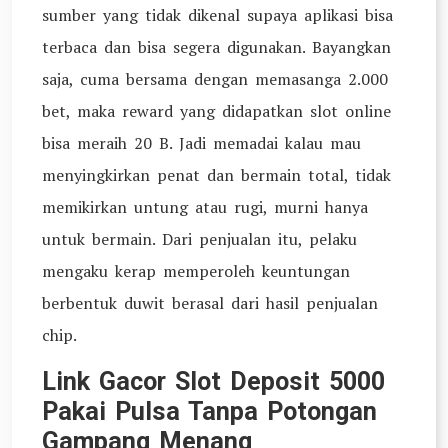
sumber yang tidak dikenal supaya aplikasi bisa
terbaca dan bisa segera digunakan. Bayangkan
saja, cuma bersama dengan memasanga 2.000
bet, maka reward yang didapatkan slot online
bisa meraih 20 B. Jadi memadai kalau mau
menyingkirkan penat dan bermain total, tidak
memikirkan untung atau rugi, murni hanya
untuk bermain. Dari penjualan itu, pelaku
mengaku kerap memperoleh keuntungan
berbentuk duwit berasal dari hasil penjualan
chip.
Link Gacor Slot Deposit 5000
Pakai Pulsa Tanpa Potongan
Gampang Menang