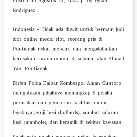
Posted on
Agustus 25, 2022
by
Dylan
Rodriguez
Indonesia – Tidak ada duwit untuk bermain judi
slot online model slot, seorang pria di
Pontianak nekat mencuri dan mengakibatkan
kerusakan sarana umum, di selama Jalan Ahmad
Yani Pontianak.
Dirjen Polda Kalbar Kombespol Aman Guntoro
mengatakan pihaknya menangkap 5 pelaku
perusakan dan pencurian fasilitas umum,
layaknya jeruji besi (bollards), sumbat saluran
besi (manhole), dan keramik di sekitar kawasan.
Salah satu pelaku mengaku nekat laksanakan