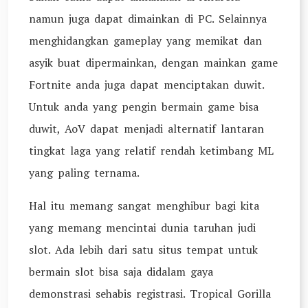
namun juga dapat dimainkan di PC. Selainnya
menghidangkan gameplay yang memikat dan
asyik buat dipermainkan, dengan mainkan game
Fortnite anda juga dapat menciptakan duwit.
Untuk anda yang pengin bermain game bisa
duwit, AoV dapat menjadi alternatif lantaran
tingkat laga yang relatif rendah ketimbang ML
yang paling ternama.
Hal itu memang sangat menghibur bagi kita
yang memang mencintai dunia taruhan judi
slot. Ada lebih dari satu situs tempat untuk
bermain slot bisa saja didalam gaya
demonstrasi sehabis registrasi. Tropical Gorilla