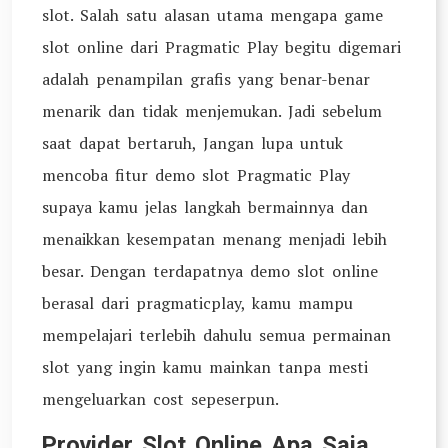
slot. Salah satu alasan utama mengapa game
slot online dari Pragmatic Play begitu digemari
adalah penampilan grafis yang benar-benar
menarik dan tidak menjemukan. Jadi sebelum
saat dapat bertaruh, Jangan lupa untuk
mencoba fitur demo slot Pragmatic Play
supaya kamu jelas langkah bermainnya dan
menaikkan kesempatan menang menjadi lebih
besar. Dengan terdapatnya demo slot online
berasal dari pragmaticplay, kamu mampu
mempelajari terlebih dahulu semua permainan
slot yang ingin kamu mainkan tanpa mesti
mengeluarkan cost sepeserpun.
Provider Slot Online Apa Saja