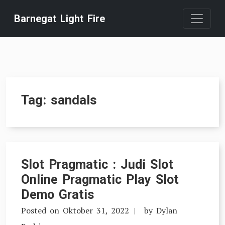
Skip
Barnegat Light Fire
to
content
Tag:
sandals
Slot Pragmatic : Judi Slot
Online Pragmatic Play Slot
Demo Gratis
Posted on
Oktober 31, 2022
by
Dylan