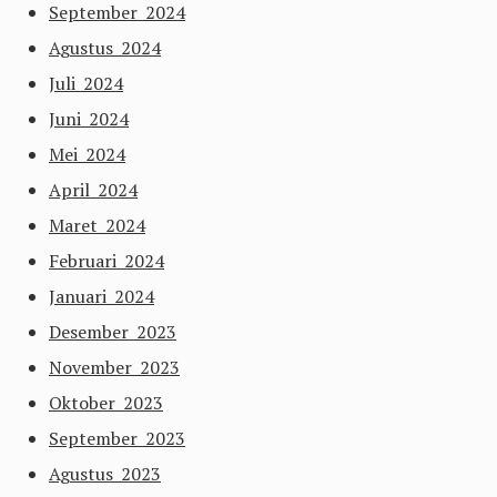
September 2024
Agustus 2024
Juli 2024
Juni 2024
Mei 2024
April 2024
Maret 2024
Februari 2024
Januari 2024
Desember 2023
November 2023
Oktober 2023
September 2023
Agustus 2023