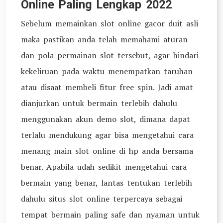
Online Paling Lengkap 2022
Sebelum memainkan slot online gacor duit asli
maka pastikan anda telah memahami aturan
dan pola permainan slot tersebut, agar hindari
kekeliruan pada waktu menempatkan taruhan
atau disaat membeli fitur free spin. Jadi amat
dianjurkan untuk bermain terlebih dahulu
menggunakan akun demo slot, dimana dapat
terlalu mendukung agar bisa mengetahui cara
menang main slot online di hp anda bersama
benar. Apabila udah sedikit mengetahui cara
bermain yang benar, lantas tentukan terlebih
dahulu situs slot online terpercaya sebagai
tempat bermain paling safe dan nyaman untuk