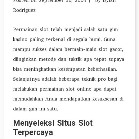
Posted on
September 30, 2024
by
Dylan
Rodriguez
Permainan slot telah menjadi salah satu gim
kasino paling terkenal di segala bumi. Guna
mampu sukses dalam bermain-main slot gacor,
diinginkan metode dan taktik apa tepat supaya
bisa meningkatkan kesempatan keberhasilan.
Selanjutnya adalah beberapa teknik pro bagi
melakukan permainan slot online apa dapat
memudahkan Anda mendapatkan kesuksesan di
dalam gim ini satu.
Menyeleksi Situs Slot
Terpercaya