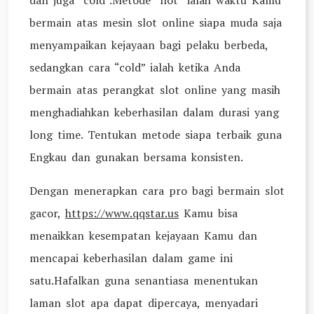
dan juga “cold”.Metode “hot” ialah waktu Kamu
bermain atas mesin slot online siapa muda saja
menyampaikan kejayaan bagi pelaku berbeda,
sedangkan cara “cold” ialah ketika Anda
bermain atas perangkat slot online yang masih
menghadiahkan keberhasilan dalam durasi yang
long time. Tentukan metode siapa terbaik guna
Engkau dan gunakan bersama konsisten.
Dengan menerapkan cara pro bagi bermain slot
gacor,
https://www.qqstar.us
Kamu bisa
menaikkan kesempatan kejayaan Kamu dan
mencapai keberhasilan dalam game ini
satu.Hafalkan guna senantiasa menentukan
laman slot apa dapat dipercaya, menyadari