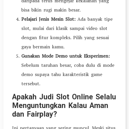
daripada terus mengejar kekalahan yang
bisa bikin rugi makin besar.
Pelajari Jenis Mesin Slot:
Ada banyak tipe
slot, mulai dari klasik sampai video slot
dengan fitur kompleks. Pilih yang sesuai
gaya bermain kamu.
Gunakan Mode Demo untuk Eksperimen:
Sebelum taruhan besar, coba dulu di mode
demo supaya tahu karakteristik game
tersebut.
Apakah Judi Slot Online Selalu
Menguntungkan Kalau Aman
dan Fairplay?
Ini pertanyaan yang sering muncul. Meski situs