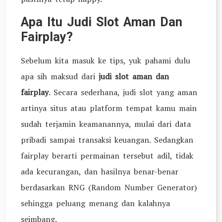
Apa Itu Judi Slot Aman Dan
Fairplay?
Sebelum kita masuk ke tips, yuk pahami dulu
apa sih maksud dari
judi slot aman dan
fairplay
. Secara sederhana, judi slot yang aman
artinya situs atau platform tempat kamu main
sudah terjamin keamanannya, mulai dari data
pribadi sampai transaksi keuangan. Sedangkan
fairplay berarti permainan tersebut adil, tidak
ada kecurangan, dan hasilnya benar-benar
berdasarkan RNG (Random Number Generator)
sehingga peluang menang dan kalahnya
seimbang.