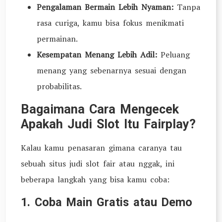
Pengalaman Bermain Lebih Nyaman:
Tanpa
rasa curiga, kamu bisa fokus menikmati
permainan.
Kesempatan Menang Lebih Adil:
Peluang
menang yang sebenarnya sesuai dengan
probabilitas.
Bagaimana Cara Mengecek
Apakah Judi Slot Itu Fairplay?
Kalau kamu penasaran gimana caranya tau
sebuah situs judi slot fair atau nggak, ini
beberapa langkah yang bisa kamu coba:
1. Coba Main Gratis atau Demo