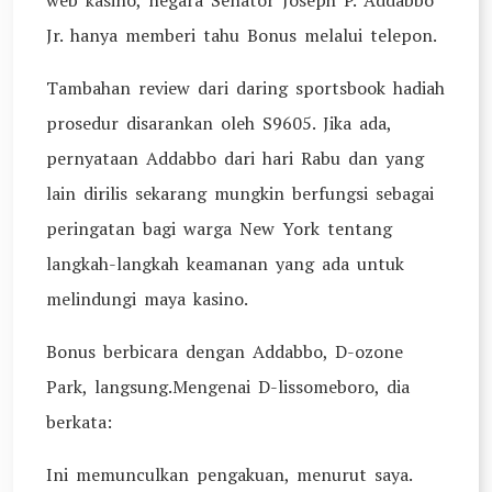
web kasino, negara Senator Joseph P. Addabbo
Jr. hanya memberi tahu Bonus melalui telepon.
Tambahan review dari daring sportsbook hadiah
prosedur disarankan oleh S9605. Jika ada,
pernyataan Addabbo dari hari Rabu dan yang
lain dirilis sekarang mungkin berfungsi sebagai
peringatan bagi warga New York tentang
langkah-langkah keamanan yang ada untuk
melindungi maya kasino.
Bonus berbicara dengan Addabbo, D-ozone
Park, langsung.Mengenai D-lissomeboro, dia
berkata:
Ini memunculkan pengakuan, menurut saya.