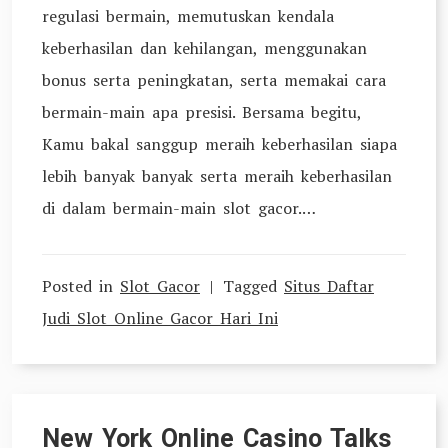
regulasi bermain, memutuskan kendala
keberhasilan dan kehilangan, menggunakan
bonus serta peningkatan, serta memakai cara
bermain-main apa presisi. Bersama begitu,
Kamu bakal sanggup meraih keberhasilan siapa
lebih banyak banyak serta meraih keberhasilan
di dalam bermain-main slot gacor.…
Posted in
Slot Gacor
Tagged
Situs Daftar
Judi Slot Online Gacor Hari Ini
New York Online Casino Talks