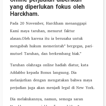
yang diperlukan fokus oleh
Harckham.
Pada 20 November, Harckham menanggapi
Kami maya taruhan, menurut faktur
alasan.Oleh karena itu ia berusaha untuk
mengubah hukum memerintah” bergegas, pari-
mutuel Taruhan, dan berkembang biak.”
Taruhan olahraga online hadiah diatur, kata
Addabbo kepada Bonus langsung. Dia
melanjutkan dengan mengatakan bahwa maya
perjudian juga akan menjadi legal di New York.
Dia melakukannya, namun, semoga saran