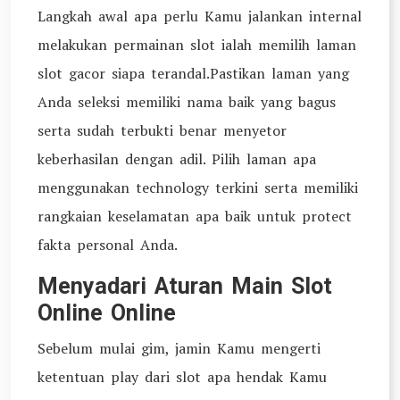
Langkah awal apa perlu Kamu jalankan internal
melakukan permainan slot ialah memilih laman
slot gacor siapa terandal.Pastikan laman yang
Anda seleksi memiliki nama baik yang bagus
serta sudah terbukti benar menyetor
keberhasilan dengan adil. Pilih laman apa
menggunakan technology terkini serta memiliki
rangkaian keselamatan apa baik untuk protect
fakta personal Anda.
Menyadari Aturan Main Slot
Online Online
Sebelum mulai gim, jamin Kamu mengerti
ketentuan play dari slot apa hendak Kamu