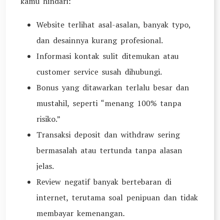
kamu hindari:
Website terlihat asal-asalan, banyak typo,
dan desainnya kurang profesional.
Informasi kontak sulit ditemukan atau
customer service susah dihubungi.
Bonus yang ditawarkan terlalu besar dan
mustahil, seperti “menang 100% tanpa
risiko.”
Transaksi deposit dan withdraw sering
bermasalah atau tertunda tanpa alasan
jelas.
Review negatif banyak bertebaran di
internet, terutama soal penipuan dan tidak
membayar kemenangan.