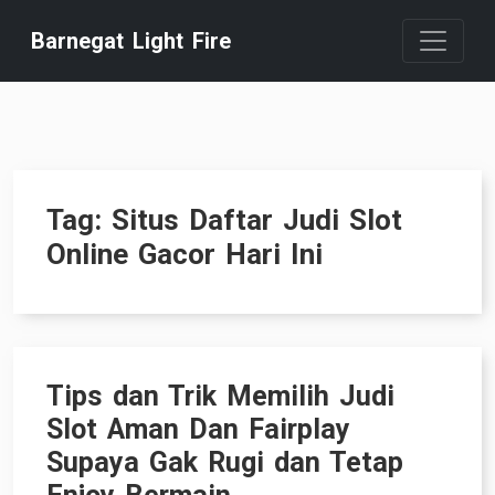
Skip
Barnegat Light Fire
to
content
Tag:
Situs Daftar Judi Slot
Online Gacor Hari Ini
Tips dan Trik Memilih Judi
Slot Aman Dan Fairplay
Supaya Gak Rugi dan Tetap