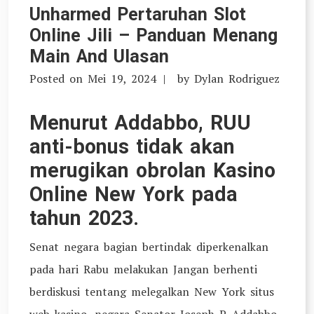
Unharmed Pertaruhan Slot
Online Jili – Panduan Menang
Main And Ulasan
Posted on
Mei 19, 2024
by
Dylan Rodriguez
Menurut Addabbo, RUU
anti-bonus tidak akan
merugikan obrolan Kasino
Online New York pada
tahun 2023.
Senat negara bagian bertindak diperkenalkan
pada hari Rabu melakukan Jangan berhenti
berdiskusi tentang melegalkan New York situs