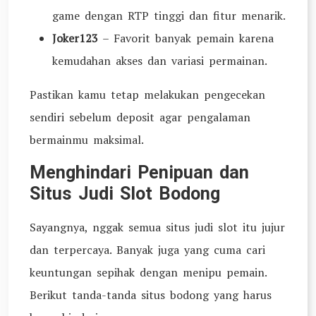
game dengan RTP tinggi dan fitur menarik.
Joker123
– Favorit banyak pemain karena
kemudahan akses dan variasi permainan.
Pastikan kamu tetap melakukan pengecekan
sendiri sebelum deposit agar pengalaman
bermainmu maksimal.
Menghindari Penipuan dan
Situs Judi Slot Bodong
Sayangnya, nggak semua situs judi slot itu jujur
dan terpercaya. Banyak juga yang cuma cari
keuntungan sepihak dengan menipu pemain.
Berikut tanda-tanda situs bodong yang harus