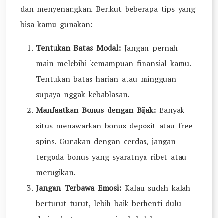
dan menyenangkan. Berikut beberapa tips yang
bisa kamu gunakan:
Tentukan Batas Modal:
Jangan pernah
main melebihi kemampuan finansial kamu.
Tentukan batas harian atau mingguan
supaya nggak kebablasan.
Manfaatkan Bonus dengan Bijak:
Banyak
situs menawarkan bonus deposit atau free
spins. Gunakan dengan cerdas, jangan
tergoda bonus yang syaratnya ribet atau
merugikan.
Jangan Terbawa Emosi:
Kalau sudah kalah
berturut-turut, lebih baik berhenti dulu