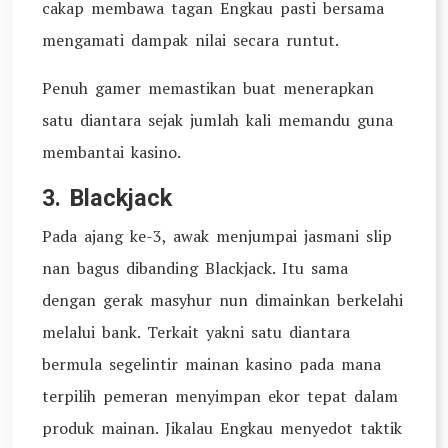
cakap membawa tagan Engkau pasti bersama
mengamati dampak nilai secara runtut.
Penuh gamer memastikan buat menerapkan
satu diantara sejak jumlah kali memandu guna
membantai kasino.
3. Blackjack
Pada ajang ke-3, awak menjumpai jasmani slip
nan bagus dibanding Blackjack. Itu sama
dengan gerak masyhur nun dimainkan berkelahi
melalui bank. Terkait yakni satu diantara
bermula segelintir mainan kasino pada mana
terpilih pemeran menyimpan ekor tepat dalam
produk mainan. Jikalau Engkau menyedot taktik