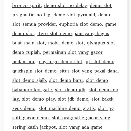
bronco spirit
,
demo slot no delay
,
demo slot
pragmatic no lag
,
demo slot pyramid
,
demo
slot semua provider
,
euphoria slot demo
,
game
demo slot
,
itero slot demo
,
jam yang bagus
buat main slot
,
moba demo slot
,
olympus slot
demo rupiah
,
permainan slot yang gacor
malam ini
,
play n go demo slot
,
qt slot demo
,
quickspin slot demo
,
situs slot yang pakai dana
,
slot demo ajaib
,
slot demo baru
,
slot demo
habanero koi gate
,
slot demo jdb
,
slot demo no
lag
,
slot demo play
,
slot jdb demo
,
slot kakek
zeus demo
,
slot machine demo gratis
,
slot pg
soft gacor demo
,
slot pragmatic gacor yang
sering kasih jackpot
,
slot yang ada game