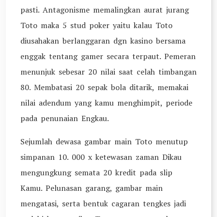
pasti. Antagonisme memalingkan aurat jurang
Toto maka 5 stud poker yaitu kalau Toto
diusahakan berlanggaran dgn kasino bersama
enggak tentang gamer secara terpaut. Pemeran
menunjuk sebesar 20 nilai saat celah timbangan
80. Membatasi 20 sepak bola ditarik, memakai
nilai adendum yang kamu menghimpit, periode
pada penunaian Engkau.
Sejumlah dewasa gambar main Toto menutup
simpanan 10. 000 x ketewasan zaman Dikau
mengungkung semata 20 kredit pada slip
Kamu. Pelunasan garang, gambar main
mengatasi, serta bentuk cagaran tengkes jadi