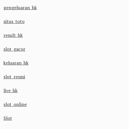
pengeluaran hk
situs toto
result hk
slot gacor
keluaran hk
slot resmi
live hk
slot online
Slot