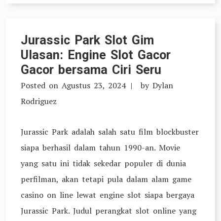
Jurassic Park Slot Gim
Ulasan: Engine Slot Gacor
Gacor bersama Ciri Seru
Posted on
Agustus 23, 2024
by
Dylan
Rodriguez
Jurassic Park adalah salah satu film blockbuster
siapa berhasil dalam tahun 1990-an. Movie
yang satu ini tidak sekedar populer di dunia
perfilman, akan tetapi pula dalam alam game
casino on line lewat engine slot siapa bergaya
Jurassic Park. Judul perangkat slot online yang