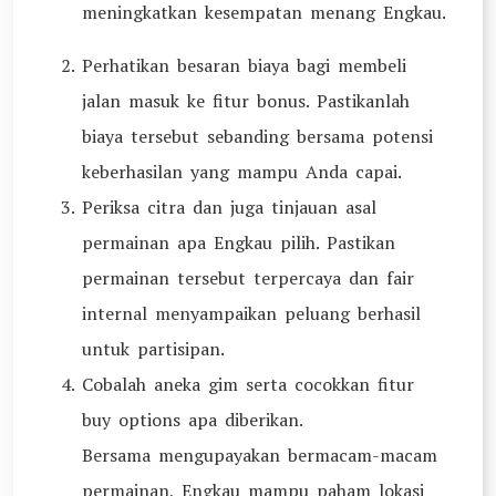
meningkatkan kesempatan menang Engkau.
Perhatikan besaran biaya bagi membeli
jalan masuk ke fitur bonus. Pastikanlah
biaya tersebut sebanding bersama potensi
keberhasilan yang mampu Anda capai.
Periksa citra dan juga tinjauan asal
permainan apa Engkau pilih. Pastikan
permainan tersebut terpercaya dan fair
internal menyampaikan peluang berhasil
untuk partisipan.
Cobalah aneka gim serta cocokkan fitur
buy options apa diberikan.
Bersama mengupayakan bermacam-macam
permainan, Engkau mampu paham lokasi