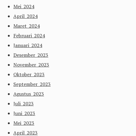
Mei 2024
April 2024
Maret 2024
Februari 2024
Januari 2024
Desember 2023
November 2023
Oktober 2023
September 2023
Agustus 2023
Juli 2023
Juni 2023
Mei 2023
April 2023