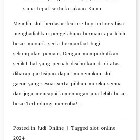
siapa tepat serta kesukaan Kamu.
Memilih slot berdasar feature buy options bisa
menghadiahkan pengetahuan bermain apa lebih
besar menarik serta bermanfaat bagi
sekumpulan pemain. Dengan memperhatikan
sedikit hal yang pernah disebutkan di di atas,
diharap partisipan dapat menemukan slot
gacor yang sesuai serta pilihan mereka semua
dan juga mencapai kemenangan apa lebih besar
besar.Terlindungi mencoba!…
Posted in
Judi Online
Tagged
slot online
2024