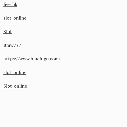
live hk
slot online
Slot
Bmw777
https://www.bluefugu.com/
slot online
Slot online