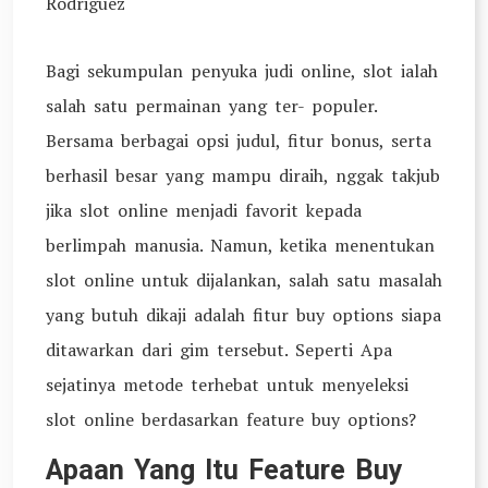
Rodriguez
Bagi sekumpulan penyuka judi online, slot ialah
salah satu permainan yang ter- populer.
Bersama berbagai opsi judul, fitur bonus, serta
berhasil besar yang mampu diraih, nggak takjub
jika slot online menjadi favorit kepada
berlimpah manusia. Namun, ketika menentukan
slot online untuk dijalankan, salah satu masalah
yang butuh dikaji adalah fitur buy options siapa
ditawarkan dari gim tersebut. Seperti Apa
sejatinya metode terhebat untuk menyeleksi
slot online berdasarkan feature buy options?
Apaan Yang Itu Feature Buy