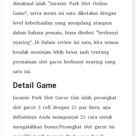
dimaksud ialah “Jurassic Park Slot Online
Game”, serta mesin ini satu diketahui dengan
level keberhasilan yang menjulang ataupun
dalam bahasa pemain, biasa disebut “berbunyi
nyaring”. Di Dalam review ini satu, kita semua
hendak meninjau lebih besar jauh tentang
permainan slot gacor berbunyi nyaring yang
satu ini.
Detail Game
Jurassic Park Slot Gacor Gim ialah perangkat
slot gacor 5 roll dengan 25 pay lines, apa
definisinya Anda mempunyai 25 cara untuk
mengalahkan bonus.Perangkat slot gacor ini