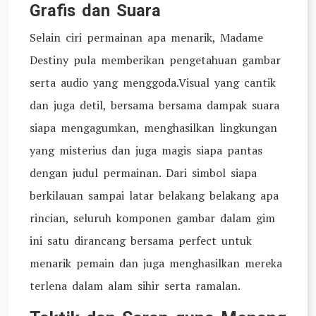
Grafis dan Suara
Selain ciri permainan apa menarik, Madame
Destiny pula memberikan pengetahuan gambar
serta audio yang menggoda.Visual yang cantik
dan juga detil, bersama bersama dampak suara
siapa mengagumkan, menghasilkan lingkungan
yang misterius dan juga magis siapa pantas
dengan judul permainan. Dari simbol siapa
berkilauan sampai latar belakang belakang apa
rincian, seluruh komponen gambar dalam gim
ini satu dirancang bersama perfect untuk
menarik pemain dan juga menghasilkan mereka
terlena dalam alam sihir serta ramalan.