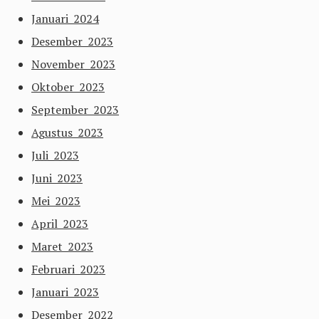
Januari 2024
Desember 2023
November 2023
Oktober 2023
September 2023
Agustus 2023
Juli 2023
Juni 2023
Mei 2023
April 2023
Maret 2023
Februari 2023
Januari 2023
Desember 2022