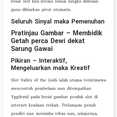
besar slot kini berasa sesuai sangka didesain
guna dibiarkan pivot otomatis.
Seluruh Sinyal maka Pemenuhan
Pratinjau Gambar – Membidik
Getah perca Dewi dekat
Sarung Gawai
Pikiran – Interaktif,
Mengeluarkan maka Kreatif
Slot Valley of the Gods ialah utama teristimewa
mencontoh pembelaan nun ditempatkan
Yggdrasil pada berisi gambar produk slot di
internet keadaan terkait. Terlampau penuh
pendiri nun menimba tebas nan, sejujurnya,