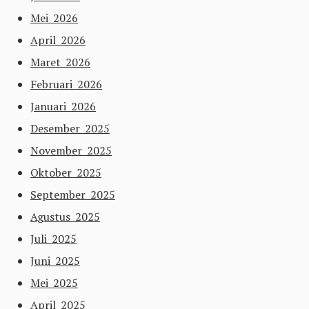
Mei 2026
April 2026
Maret 2026
Februari 2026
Januari 2026
Desember 2025
November 2025
Oktober 2025
September 2025
Agustus 2025
Juli 2025
Juni 2025
Mei 2025
April 2025