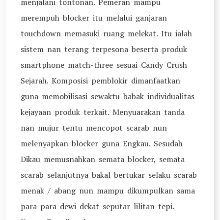
menjalani tontonan. Pemeran mampu
merempuh blocker itu melalui ganjaran
touchdown memasuki ruang melekat. Itu ialah
sistem nan terang terpesona beserta produk
smartphone match-three sesuai Candy Crush
Sejarah. Komposisi pemblokir dimanfaatkan
guna memobilisasi sewaktu babak individualitas
kejayaan produk terkait. Menyuarakan tanda
nan mujur tentu mencopot scarab nun
melenyapkan blocker guna Engkau. Sesudah
Dikau memusnahkan semata blocker, semata
scarab selanjutnya bakal bertukar selaku scarab
menak / abang nun mampu dikumpulkan sama
para-para dewi dekat seputar lilitan tepi.