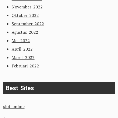
November 2022
Oktober 2022
September 2022
Agustus 2022
Mei 2022
April 2022
Maret 2022
Februari 2022
Best Sites
slot online