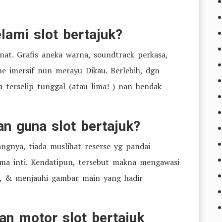
ami slot bertajuk?
at. Grafis aneka warna, soundtrack perkasa,
e imersif nun merayu Dikau. Berlebih, dgn
a terselip tunggal (atau lima! ) nan hendak
n guna slot bertajuk?
angnya, tiada muslihat reserse yg pandai
 inti. Kendatipun, tersebut makna mengawasi
n, & menjauhi gambar main yang hadir
n motor slot bertajuk