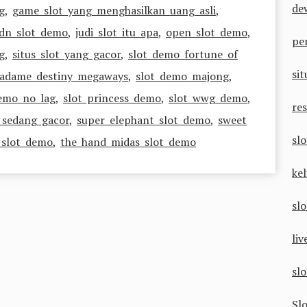
de
g
,
game slot yang menghasilkan uang asli
,
idn slot demo
,
judi slot itu apa
,
open slot demo
,
pe
g
,
situs slot yang gacor
,
slot demo fortune of
sit
adame destiny megaways
,
slot demo majong
,
emo no lag
,
slot princess demo
,
slot wwg demo
,
re
 sedang gacor
,
super elephant slot demo
,
sweet
sl
 slot demo
,
the hand midas slot demo
ke
sl
liv
sl
Sl