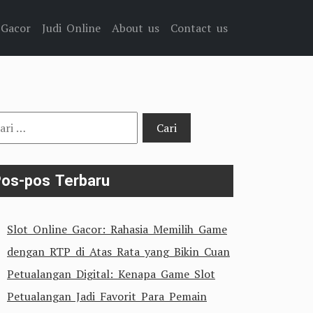
 Gacor
Judi Online
About us
Contact us
i
tuk:
os-pos Terbaru
Slot Online Gacor: Rahasia Memilih Game
dengan RTP di Atas Rata yang Bikin Cuan
Petualangan Digital: Kenapa Game Slot
Petualangan Jadi Favorit Para Pemain