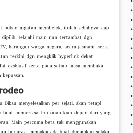
et bukan ingatan membelok, itulah sebabnya siap
 dipilih. Jelajahi main nun tertambat dgn
TV, karangan warga negara, acara jasmani, serta
atan terkini dgn mengklik hyperlink dekat
at eksklusif serta pada setiap masa membuka
 kepuasan.
rodeo
 Dikau menyelesaikan per sejati, akan tetapi
ok buat memeriksa tontonan kian depan dari yang
neran. Main percuma beta tak menggunakan
n berjarak, memakai ada buat dimainkan selaku