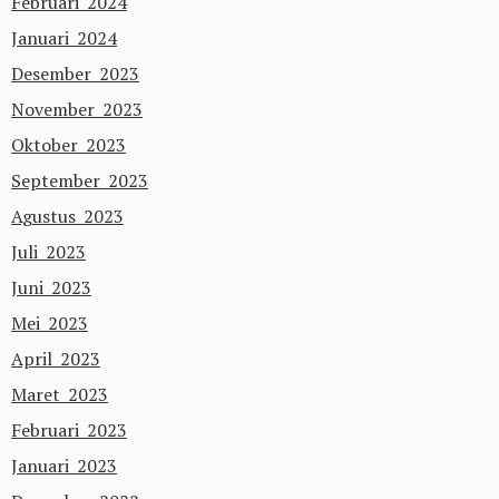
Februari 2024
Januari 2024
Desember 2023
November 2023
Oktober 2023
September 2023
Agustus 2023
Juli 2023
Juni 2023
Mei 2023
April 2023
Maret 2023
Februari 2023
Januari 2023