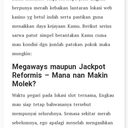
berpunya meraih kebaikan lantaran lokasi web
kasino yg betul indah serta pastikan guna
menaikkan daya kejayaan Kamu. Berikut serius
sarwa patut simpel berantakan Kamu cuma
mau kondisi dgn jumlah patokan pokok maka
mungkin:
Megaways maupun Jackpot
Reformis – Mana nan Makin
Molek?
Waktu pegari pada lokasi slot ternama, Engkau
mau siap tetap bahwasanya tersebut
mempunyai seluruhnya. Semasa sekitar merah
sebelumnya, ego apalagi menelah mengasihkan