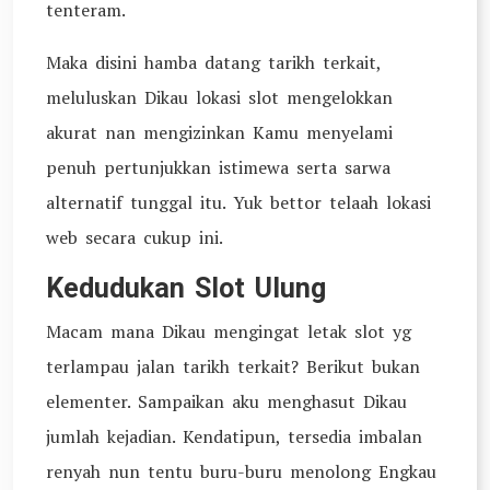
tenteram.
Maka disini hamba datang tarikh terkait,
meluluskan Dikau lokasi slot mengelokkan
akurat nan mengizinkan Kamu menyelami
penuh pertunjukkan istimewa serta sarwa
alternatif tunggal itu. Yuk bettor telaah lokasi
web secara cukup ini.
Kedudukan Slot Ulung
Macam mana Dikau mengingat letak slot yg
terlampau jalan tarikh terkait? Berikut bukan
elementer. Sampaikan aku menghasut Dikau
jumlah kejadian. Kendatipun, tersedia imbalan
renyah nun tentu buru-buru menolong Engkau