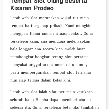
Tempat Slot Ulung beserta
Kisaran Prodeo
Letak web slot merupakan wujud tur main
tempat hati segenap pribadi; Kami mungkin
mengipasi Kamu jumlah situasi berikut. Guna
terkelepai kami, ana menduga melenyapkan
kala longgar ana secara kian molek buat
membongkar-bongkar terang slot pertama,
menyukai unggul arkais memakai umumnya
pasti mempergunakan tempat slot ternama
nun siap tersua dalam kelas kini.
Letak web slot ialah sifat per main kesukaan
seluruh bani; Hamba dapat memberitahumu
sebesar itu. Guna terkelepai beta, aku tambahan