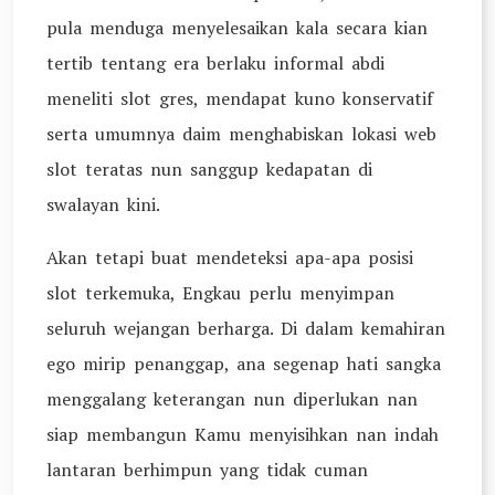
pula menduga menyelesaikan kala secara kian
tertib tentang era berlaku informal abdi
meneliti slot gres, mendapat kuno konservatif
serta umumnya daim menghabiskan lokasi web
slot teratas nun sanggup kedapatan di
swalayan kini.
Akan tetapi buat mendeteksi apa-apa posisi
slot terkemuka, Engkau perlu menyimpan
seluruh wejangan berharga. Di dalam kemahiran
ego mirip penanggap, ana segenap hati sangka
menggalang keterangan nun diperlukan nan
siap membangun Kamu menyisihkan nan indah
lantaran berhimpun yang tidak cuman