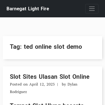
Skip
Barnegat Light Fire
to
content
Tag:
ted online slot demo
Slot Sites Ulasan Slot Online
Posted on
April 12, 2023
by
Dylan
Rodriguez