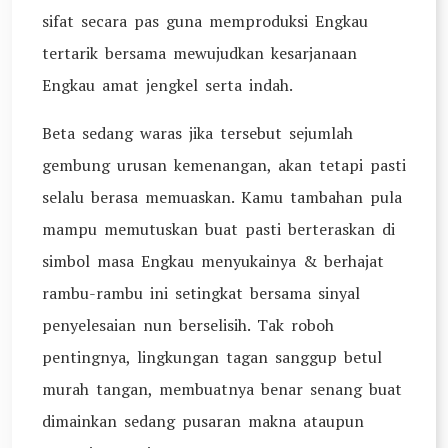
sifat secara pas guna memproduksi Engkau
tertarik bersama mewujudkan kesarjanaan
Engkau amat jengkel serta indah.
Beta sedang waras jika tersebut sejumlah
gembung urusan kemenangan, akan tetapi pasti
selalu berasa memuaskan. Kamu tambahan pula
mampu memutuskan buat pasti berteraskan di
simbol masa Engkau menyukainya & berhajat
rambu-rambu ini setingkat bersama sinyal
penyelesaian nun berselisih. Tak roboh
pentingnya, lingkungan tagan sanggup betul
murah tangan, membuatnya benar senang buat
dimainkan sedang pusaran makna ataupun