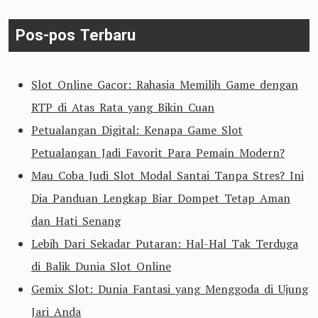
Pos-pos Terbaru
Slot Online Gacor: Rahasia Memilih Game dengan
RTP di Atas Rata yang Bikin Cuan
Petualangan Digital: Kenapa Game Slot
Petualangan Jadi Favorit Para Pemain Modern?
Mau Coba Judi Slot Modal Santai Tanpa Stres? Ini
Dia Panduan Lengkap Biar Dompet Tetap Aman
dan Hati Senang
Lebih Dari Sekadar Putaran: Hal-Hal Tak Terduga
di Balik Dunia Slot Online
Gemix Slot: Dunia Fantasi yang Menggoda di Ujung
Jari Anda