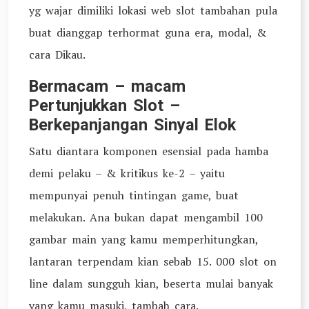
yg wajar dimiliki lokasi web slot tambahan pula
buat dianggap terhormat guna era, modal, &
cara Dikau.
Bermacam – macam
Pertunjukkan Slot –
Berkepanjangan Sinyal Elok
Satu diantara komponen esensial pada hamba
demi pelaku – & kritikus ke-2 – yaitu
mempunyai penuh tintingan game, buat
melakukan. Ana bukan dapat mengambil 100
gambar main yang kamu memperhitungkan,
lantaran terpendam kian sebab 15. 000 slot on
line dalam sungguh kian, beserta mulai banyak
yang kamu masuki, tambah cara.