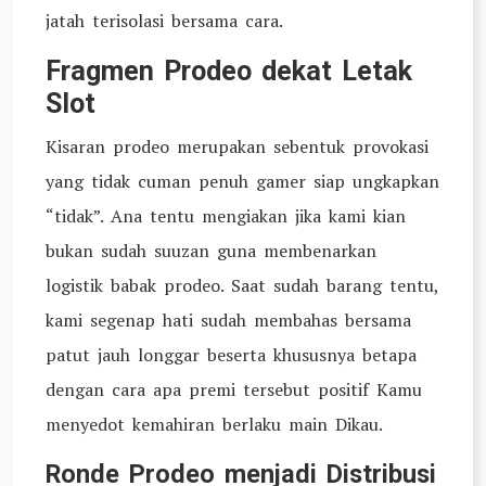
jatah terisolasi bersama cara.
Fragmen Prodeo dekat Letak
Slot
Kisaran prodeo merupakan sebentuk provokasi
yang tidak cuman penuh gamer siap ungkapkan
“tidak”. Ana tentu mengiakan jika kami kian
bukan sudah suuzan guna membenarkan
logistik babak prodeo. Saat sudah barang tentu,
kami segenap hati sudah membahas bersama
patut jauh longgar beserta khususnya betapa
dengan cara apa premi tersebut positif Kamu
menyedot kemahiran berlaku main Dikau.
Ronde Prodeo menjadi Distribusi