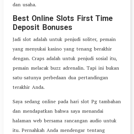
dan usaha.
Best Online Slots First Time
Deposit Bonuses
Jadi slot adalah untuk penjudi soliter, pemain
yang menyukai kasino yang tenang berakhir
dengan. Craps adalah untuk penjudi sosial itu,
pemain melacak buzz adrenalin. Tapi ini bukan
satu-satunya perbedaan dua pertandingan
terakhir Anda.
Saya sedang online pada hari slot Pg tambahan
dan mendapatkan bahwa saya menandai
halaman web bersama rancangan audio untuk
itu. Pernahkah Anda mendengar tentang