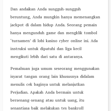
Dan andaikan Anda sungguh-sungguh
beruntung, Anda mungkin hanya memenangkan
jackpot di dalam hidup Anda. Seorang pemain
hanya mengunduh game dan mengklik tombol
‘turnamen’ di lobi kasino cyber online ini. Ada
instruksi untuk dipatuhi dan liga kecil
mengikuti lebih dari satu di antaranya.
Pemalsuan juga umum seseorang menggunakan
isyarat tangan orang lain khususnya didalam
menulis cek baginya untuk melanjutkan
Perjudian. Apakah Anda bermain untuk
bersenang-senang atau untuk uang, itu
senantiasa baik melakukan tes bankroll