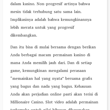
dalam kasino. Non-progresif artinya bahwa
mesin tidak terhubung satu sama lain.
Implikasinya adalah bahwa kemungkinannya
lebih merata untuk yang progresif
dikembangkan.
Dan itu bisa di mulai bersama dengan berikan
Anda berbagai macam permainan kasino di
mana Anda memilih jauh dari. Dan di setiap
game, kemungkinan mengalami perasaan
“memainkan hal yang nyata” bersama grafis
yang bagus dan nada yang bagus. Kehausan
Anda akan perjudian online pasti akan terisi di
Millionaire Casino. Slot video adalah permainan
terkemuka untuk nilai hiburan dikarenakan