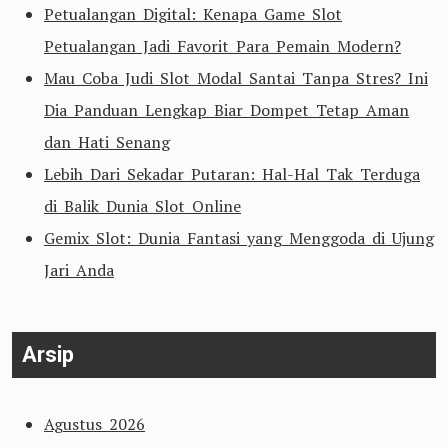
Petualangan Digital: Kenapa Game Slot
Petualangan Jadi Favorit Para Pemain Modern?
Mau Coba Judi Slot Modal Santai Tanpa Stres? Ini
Dia Panduan Lengkap Biar Dompet Tetap Aman
dan Hati Senang
Lebih Dari Sekadar Putaran: Hal-Hal Tak Terduga
di Balik Dunia Slot Online
Gemix Slot: Dunia Fantasi yang Menggoda di Ujung
Jari Anda
Arsip
Agustus 2026