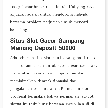
tetapi benar-benar tidak butuh. Hal yang saya
anjurkan adalah untuk mendorong individu
bersama problem perjudian untuk mencari
konseling.
Situs Slot Gacor Gampang
Menang Deposit 50000
Ada sebagian tips slot mutlak yang pasti tidak
perlu ditambahkan untuk kesenangan seseorang
memainkan mesin-mesin populer ini dan
meminimalkan dampak finansial dari
pengalaman sementara itu. Permainan slot
progresif bermakna bahwa permainan jackpot
slot88 ini terhubung bersama mesin lain di di