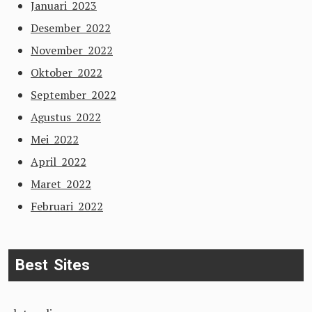
Januari 2023
Desember 2022
November 2022
Oktober 2022
September 2022
Agustus 2022
Mei 2022
April 2022
Maret 2022
Februari 2022
Best Sites