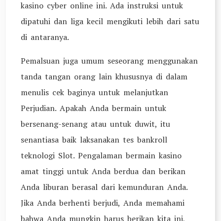
kasino cyber online ini. Ada instruksi untuk
dipatuhi dan liga kecil mengikuti lebih dari satu
di antaranya.
Pemalsuan juga umum seseorang menggunakan
tanda tangan orang lain khususnya di dalam
menulis cek baginya untuk melanjutkan
Perjudian. Apakah Anda bermain untuk
bersenang-senang atau untuk duwit, itu
senantiasa baik laksanakan tes bankroll
teknologi Slot. Pengalaman bermain kasino
amat tinggi untuk Anda berdua dan berikan
Anda liburan berasal dari kemunduran Anda.
Jika Anda berhenti berjudi, Anda memahami
bahwa Anda mungkin harus berikan kita ini,