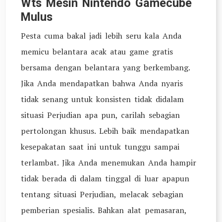
Wts Mesin Nintendo Gamecube
Mulus
Pesta cuma bakal jadi lebih seru kala Anda
memicu belantara acak atau game gratis
bersama dengan belantara yang berkembang.
Jika Anda mendapatkan bahwa Anda nyaris
tidak senang untuk konsisten tidak didalam
situasi Perjudian apa pun, carilah sebagian
pertolongan khusus. Lebih baik mendapatkan
kesepakatan saat ini untuk tunggu sampai
terlambat. Jika Anda menemukan Anda hampir
tidak berada di dalam tinggal di luar apapun
tentang situasi Perjudian, melacak sebagian
pemberian spesialis. Bahkan alat pemasaran,