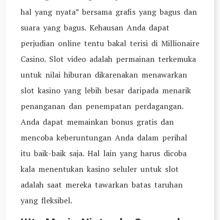
hal yang nyata” bersama grafis yang bagus dan
suara yang bagus. Kehausan Anda dapat
perjudian online tentu bakal terisi di Millionaire
Casino. Slot video adalah permainan terkemuka
untuk nilai hiburan dikarenakan menawarkan
slot kasino yang lebih besar daripada menarik
penanganan dan penempatan perdagangan.
Anda dapat memainkan bonus gratis dan
mencoba keberuntungan Anda dalam perihal
itu baik-baik saja. Hal lain yang harus dicoba
kala menentukan kasino seluler untuk slot
adalah saat mereka tawarkan batas taruhan
yang fleksibel.