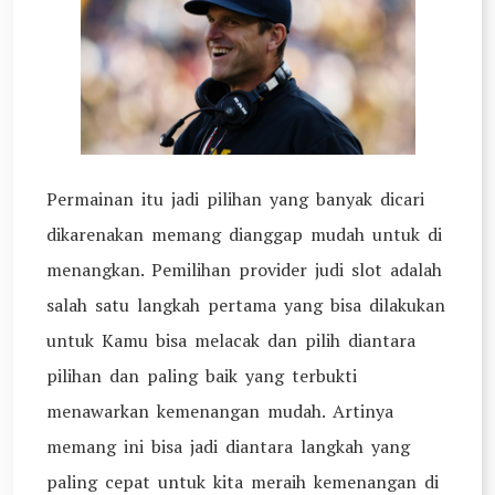
Permainan itu jadi pilihan yang banyak dicari
dikarenakan memang dianggap mudah untuk di
menangkan. Pemilihan provider judi slot adalah
salah satu langkah pertama yang bisa dilakukan
untuk Kamu bisa melacak dan pilih diantara
pilihan dan paling baik yang terbukti
menawarkan kemenangan mudah. Artinya
memang ini bisa jadi diantara langkah yang
paling cepat untuk kita meraih kemenangan di