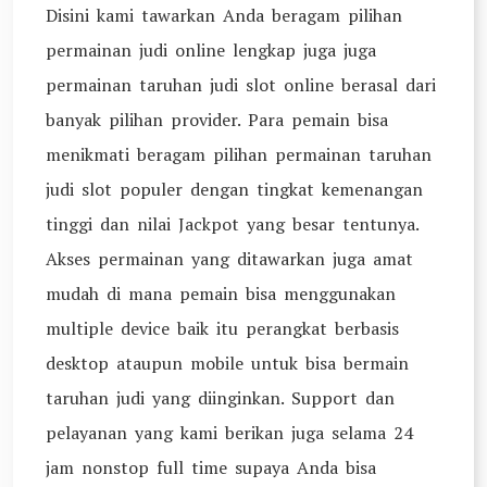
Disini kami tawarkan Anda beragam pilihan
permainan judi online lengkap juga juga
permainan taruhan judi slot online berasal dari
banyak pilihan provider. Para pemain bisa
menikmati beragam pilihan permainan taruhan
judi slot populer dengan tingkat kemenangan
tinggi dan nilai Jackpot yang besar tentunya.
Akses permainan yang ditawarkan juga amat
mudah di mana pemain bisa menggunakan
multiple device baik itu perangkat berbasis
desktop ataupun mobile untuk bisa bermain
taruhan judi yang diinginkan. Support dan
pelayanan yang kami berikan juga selama 24
jam nonstop full time supaya Anda bisa