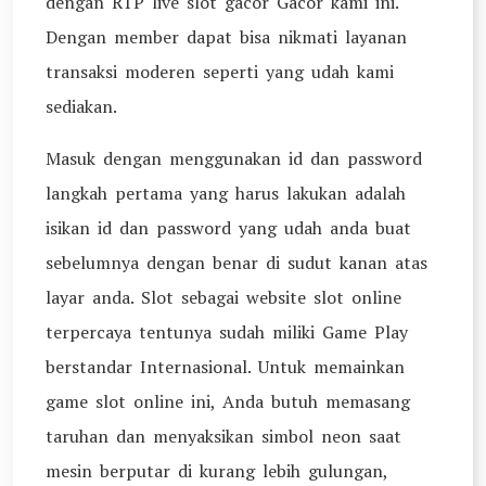
dengan RTP live slot gacor Gacor kami ini.
Dengan member dapat bisa nikmati layanan
transaksi moderen seperti yang udah kami
sediakan.
Masuk dengan menggunakan id dan password
langkah pertama yang harus lakukan adalah
isikan id dan password yang udah anda buat
sebelumnya dengan benar di sudut kanan atas
layar anda. Slot sebagai website slot online
terpercaya tentunya sudah miliki Game Play
berstandar Internasional. Untuk memainkan
game slot online ini, Anda butuh memasang
taruhan dan menyaksikan simbol neon saat
mesin berputar di kurang lebih gulungan,