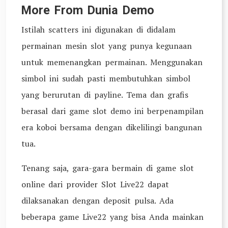
More From Dunia Demo
Istilah scatters ini digunakan di didalam
permainan mesin slot yang punya kegunaan
untuk memenangkan permainan. Menggunakan
simbol ini sudah pasti membutuhkan simbol
yang berurutan di payline. Tema dan grafis
berasal dari game slot demo ini berpenampilan
era koboi bersama dengan dikelilingi bangunan
tua.
Tenang saja, gara-gara bermain di game slot
online dari provider Slot Live22 dapat
dilaksanakan dengan deposit pulsa. Ada
beberapa game Live22 yang bisa Anda mainkan