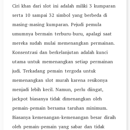
Ciri khas dari slot ini adalah miliki 3 kumparan
serta 10 sampai 32 simbol yang berbeda di
masing-masing kumparan. Pejudi pemula
umumnya bermain terburu-buru, apalagi saat
mereka sudah mulai memenangkan permainan.
Konsentrasi dan berkelanjutan adalah kunci
utama untuk memenangkan setiap permainan
judi. Terkadang pemain tergoda untuk
memenangkan slot murah karena resikonya
menjadi lebih kecil. Namun, perlu diingat,
jackpot biasanya tidak dimenangkan oleh
pemain-pemain bersama taruhan minimum.
Biasanya kemenangan-kemenangan besar diraih
oleh pemain-pemain yang sabar dan tidak