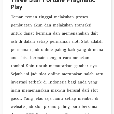
Three Star Fortune Pragmatic
Play
Teman-teman tinggal melakukan proses
pembuatan akun dan melakukan transaksi
untuk dapat bermain dan memenangkan duit
asli di dalam setiap permainan slot. Slot adalah
permainan judi online paling baik yang di mana
anda bisa bermain dengan cara menekan
tombol Spin untuk memutarkan gambar nya.
Sejauh ini judi slot online merupakan salah satu
investasi terbaik di Indonesia bagi anda yang
ingin memenangkan maxwin berasal dari slot
gacor. Yang jelas saja nanti setiap member di
website judi slot promo paling baru bersama