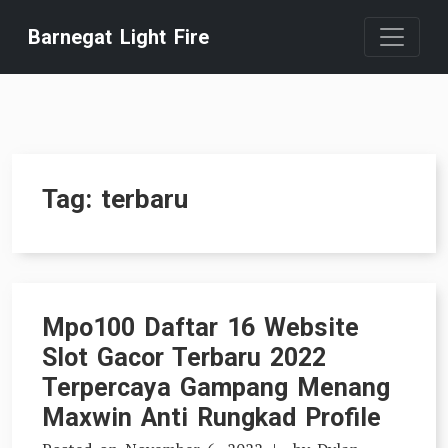
Skip
Barnegat Light Fire
to
content
Tag:
terbaru
Mpo100 Daftar 16 Website
Slot Gacor Terbaru 2022
Terpercaya Gampang Menang
Maxwin Anti Rungkad Profile