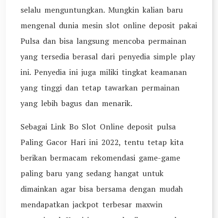
selalu menguntungkan. Mungkin kalian baru
mengenal dunia mesin slot online deposit pakai
Pulsa dan bisa langsung mencoba permainan
yang tersedia berasal dari penyedia simple play
ini. Penyedia ini juga miliki tingkat keamanan
yang tinggi dan tetap tawarkan permainan
yang lebih bagus dan menarik.
Sebagai Link Bo Slot Online deposit pulsa
Paling Gacor Hari ini 2022, tentu tetap kita
berikan bermacam rekomendasi game-game
paling baru yang sedang hangat untuk
dimainkan agar bisa bersama dengan mudah
mendapatkan jackpot terbesar maxwin