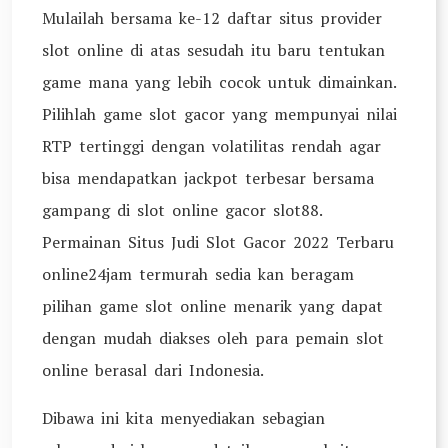
Mulailah bersama ke-12 daftar situs provider
slot online di atas sesudah itu baru tentukan
game mana yang lebih cocok untuk dimainkan.
Pilihlah game slot gacor yang mempunyai nilai
RTP tertinggi dengan volatilitas rendah agar
bisa mendapatkan jackpot terbesar bersama
gampang di slot online gacor slot88.
Permainan Situs Judi Slot Gacor 2022 Terbaru
online24jam termurah sedia kan beragam
pilihan game slot online menarik yang dapat
dengan mudah diakses oleh para pemain slot
online berasal dari Indonesia.
Dibawa ini kita menyediakan sebagian