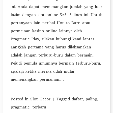
ini. Anda dapat memenangkan jumlah yang luar
lazim dengan slot online 3×5, 5 lines ini. Untuk
pertanyaan lain perihal Hot to Burn atau
permainan kasino online lainnya oleh
Pragmatic Play, silakan hubungi kami lantas.
Langkah pertama yang harus dilaksanakan
adalah jangan terburu-buru dalam bermain.
Pejudi pemula umumnya bermain terburu-buru,
apalagi ketika mereka udah mulai
memenangkan permainan.…
Posted in
Slot Gacor
Tagged
daftar
,
paling
,
pragmatic
,
terbaru