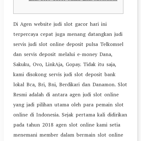
Di Agen website judi slot gacor hari ini
terpercaya cepat juga menang datangkan judi
servis judi slot online deposit pulsa Telkomsel
dan servis deposit melalui e-money Dana,
Sakuku, Ovo, LinkAja, Gopay. Tidak itu saja,
kami disokong servis judi slot deposit bank
lokal Bca, Bri, Bni, Berdikari dan Danamon. Slot
Resmi adalah di antara agen judi slot online
yang jadi pilihan utama oleh para pemain slot
online di Indonesia. Sejak pertama kali didirikan
pada tahun 2018 agen slot online kami setia
menemani member dalam bermain slot online