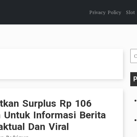
Privacy Policy
Slot
Car
un
P
tkan Surplus Rp 106
n Untuk Informasi Berita
aktual Dan Viral