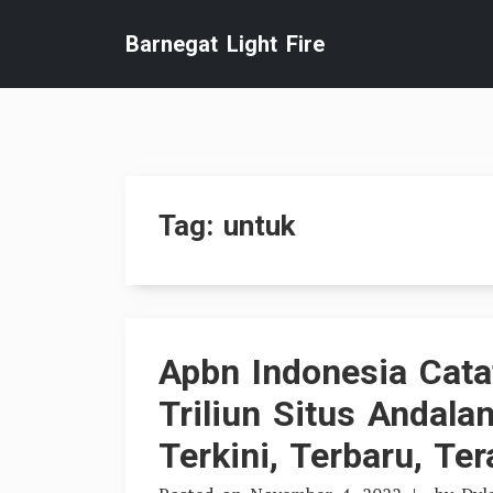
Skip
Barnegat Light Fire
to
content
Tag:
untuk
Apbn Indonesia Cata
Triliun Situs Andala
Terkini, Terbaru, Ter