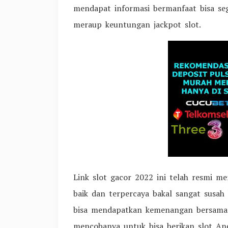
mendapat informasi bermanfaat bisa se
meraup keuntungan jackpot slot.
Link slot gacor 2022 ini telah resmi 
baik dan terpercaya bakal sangat susah 
bisa mendapatkan kemenangan bersama d
mencobanya untuk bisa berikan slot A