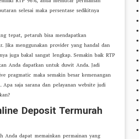
emiliki RTP 96%, anda memutar permainan
utaran selesai maka persentase sedikitnya
ng tepat, petaruh bisa mendapatkan
r. Jika menggunakan provider yang handal dan
mnya juga bakal sangat lengkap. Semakin baik RTP
kan Anda dapatkan untuk duwit Anda. Jadi
live pragmatic maka semakin besar kemenangan
 Apa saja sarana dan pelayanan website judi
kan?
nline Deposit Termurah
dalah Anda dapat memainkan permainan yang