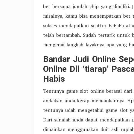
bet bersama jumlah chip yang dimiliki.
misalnya, kamu bisa menempatkan bet te
sukses mendapatkan scatter FaFaFa atau
telah bertambah. Sudah tertarik untuk
mengenai langkah layaknya apa yang ha
Bandar Judi Online Sepe
Online Dll ‘tiarap’ Pas
Habis
Tentunya game slot online berasal dar
andaikan anda kerap memainkannya. Ap
tentunya udah mengetahui game slot ya
Dari sanalah anda dapat mendapatkan 
dimainkan menggunakan duit asli rupiah