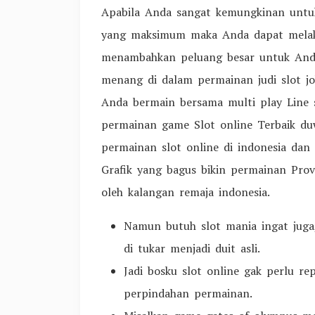
Apabila Anda sangat kemungkinan untu
yang maksimum maka Anda dapat melaku
menambahkan peluang besar untuk Anda 
menang di dalam permainan judi slot jo
Anda bermain bersama multi play Line 
permainan game Slot online Terbaik d
permainan slot online di indonesia dan 
Grafik yang bagus bikin permainan Prov
oleh kalangan remaja indonesia.
Namun butuh slot mania ingat juga
di tukar menjadi duit asli.
Jadi bosku slot online gak perlu re
perpindahan permainan.