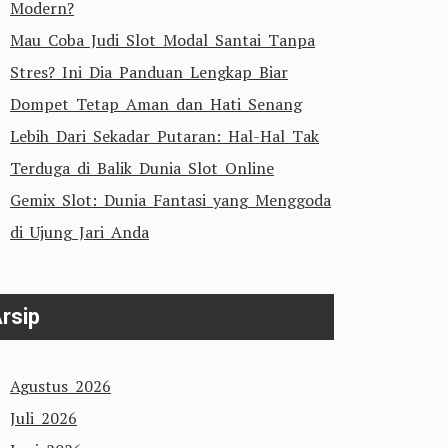
Modern?
Mau Coba Judi Slot Modal Santai Tanpa
Stres? Ini Dia Panduan Lengkap Biar
Dompet Tetap Aman dan Hati Senang
Lebih Dari Sekadar Putaran: Hal-Hal Tak
Terduga di Balik Dunia Slot Online
Gemix Slot: Dunia Fantasi yang Menggoda
di Ujung Jari Anda
rsip
Agustus 2026
Juli 2026