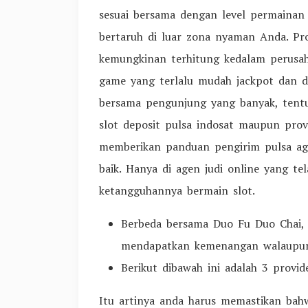
sesuai bersama dengan level permainan
bertaruh di luar zona nyaman Anda. Pr
kemungkinan terhitung kedalam perusah
game yang terlalu mudah jackpot dan d
bersama pengunjung yang banyak, tent
slot deposit pulsa indosat maupun provi
memberikan panduan pengirim pulsa aga
baik. Hanya di agen judi online yang t
ketangguhannya bermain slot.
Berbeda bersama Duo Fu Duo Chai, m
mendapatkan kemenangan walaupun 
Berikut dibawah ini adalah 3 provid
Itu artinya anda harus memastikan bah