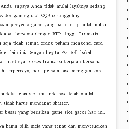
 Anda, supaya Anda tidak mulai layaknya sedang
ovider gaming slot CQ9 sesungguhnya
aan penyedia game yang baru tetapi udah miliki
idapat bersama dengan RTP tinggi. Otomatis
u saja tidak semua orang paham mengenai cara
der lain ini. Dengan begitu PG Soft bakal
r nantinya proses transaksi berjalan bersama
elah terpercaya, para pemain bisa menggunakan
elalui jenis slot ini anda bisa lebih mudah
tidak harus mendapat skatter.
er besar yang berisikan game slot gacor hari ini.
wa kamu pilih meja yang tepat dan menyesuaikan