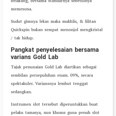
belakang, bersama standarnya sebetulnya
memesona.
Sudut gimnya lekas maka mukhlis, & lilitan
Quickspin bukan sempat menonjol mengkristal
/ tak hidup.
Pangkat penyelesaian bersama
varians Gold Lab
Tajuk penunaian Gold Lab diartikan sebagai
sembilan persepuluhan enam. 09%, secara
spektakuler. Variansnya lembut tenggat
sedangkan.
Instrumen slot tersebut diperuntukkan buat
pelaku tamasya, nun khusus guna penuh slot