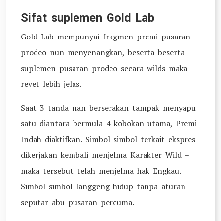
Sifat suplemen Gold Lab
Gold Lab mempunyai fragmen premi pusaran
prodeo nun menyenangkan, beserta beserta
suplemen pusaran prodeo secara wilds maka
revet lebih jelas.
Saat 3 tanda nan berserakan tampak menyapu
satu diantara bermula 4 kobokan utama, Premi
Indah diaktifkan. Simbol-simbol terkait ekspres
dikerjakan kembali menjelma Karakter Wild –
maka tersebut telah menjelma hak Engkau.
Simbol-simbol langgeng hidup tanpa aturan
seputar abu pusaran percuma.