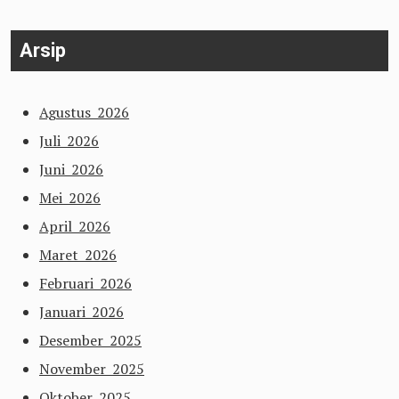
Arsip
Agustus 2026
Juli 2026
Juni 2026
Mei 2026
April 2026
Maret 2026
Februari 2026
Januari 2026
Desember 2025
November 2025
Oktober 2025