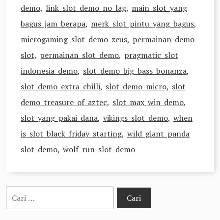
demo
,
link slot demo no lag
,
main slot yang
bagus jam berapa
,
merk slot pintu yang bagus
,
microgaming slot demo zeus
,
permainan demo
slot
,
permainan slot demo
,
pragmatic slot
indonesia demo
,
slot demo big bass bonanza
,
slot demo extra chilli
,
slot demo micro
,
slot
demo treasure of aztec
,
slot max win demo
,
slot yang pakai dana
,
vikings slot demo
,
when
is slot black friday starting
,
wild giant panda
slot demo
,
wolf run slot demo
Cari
untuk: