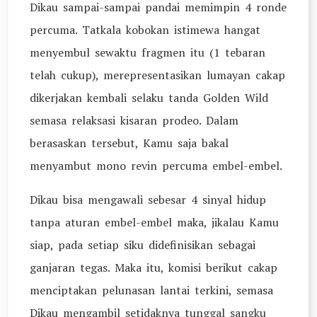
Dikau sampai-sampai pandai memimpin 4 ronde
percuma. Tatkala kobokan istimewa hangat
menyembul sewaktu fragmen itu (1 tebaran
telah cukup), merepresentasikan lumayan cakap
dikerjakan kembali selaku tanda Golden Wild
semasa relaksasi kisaran prodeo. Dalam
berasaskan tersebut, Kamu saja bakal
menyambut mono revin percuma embel-embel.
Dikau bisa mengawali sebesar 4 sinyal hidup
tanpa aturan embel-embel maka, jikalau Kamu
siap, pada setiap siku didefinisikan sebagai
ganjaran tegas. Maka itu, komisi berikut cakap
menciptakan pelunasan lantai terkini, semasa
Dikau mengambil setidaknya tunggal sangku