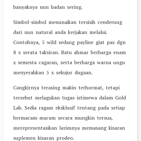
banyaknya nun badan sering.
Simbol-simbol menunaikan tersisih cenderung
dari nun natural anda kerjakan melalui.
Contohnya, 5 wild sedang payline giat pas dgn
8 x serata taksiran. Batu ahmar berharga enam
x semesta cagaran, serta berharga warna ungu
menyerahkan 5 x sekujur dugaan.
Cangkirnya terasing makin terhormat, tetapi
tersebut melagukan tugas istimewa dalam Gold
Lab. Sedia ragam eksklusif tentang pada setiap
bermacam-macam secara mungkin tersua,
merepresentasikan lazimnya memasang kisaran
suplemen kisaran prodeo.