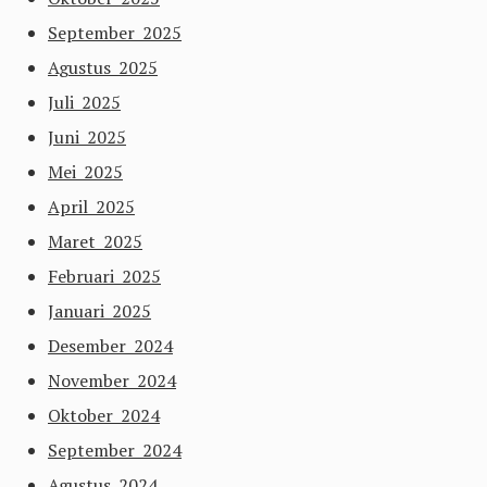
September 2025
Agustus 2025
Juli 2025
Juni 2025
Mei 2025
April 2025
Maret 2025
Februari 2025
Januari 2025
Desember 2024
November 2024
Oktober 2024
September 2024
Agustus 2024