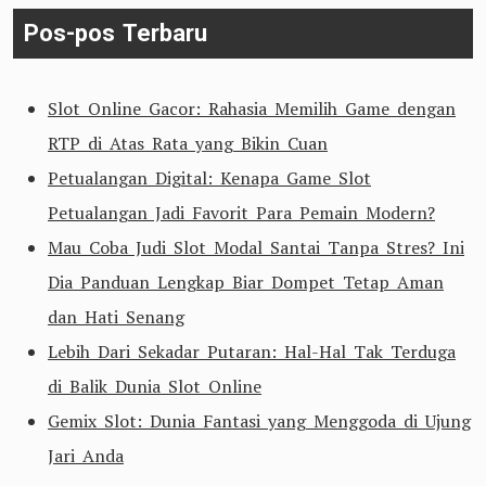
Pos-pos Terbaru
Slot Online Gacor: Rahasia Memilih Game dengan
RTP di Atas Rata yang Bikin Cuan
Petualangan Digital: Kenapa Game Slot
Petualangan Jadi Favorit Para Pemain Modern?
Mau Coba Judi Slot Modal Santai Tanpa Stres? Ini
Dia Panduan Lengkap Biar Dompet Tetap Aman
dan Hati Senang
Lebih Dari Sekadar Putaran: Hal-Hal Tak Terduga
di Balik Dunia Slot Online
Gemix Slot: Dunia Fantasi yang Menggoda di Ujung
Jari Anda