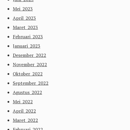
Mei 2023
April 2023
Maret 2023
Februari 2023
Januari 2023
Desember 2022
November 2022
Oktober 2022
September 2022
Agustus 2022
Mei 2022
April 2022
Maret 2022
Februari 2022