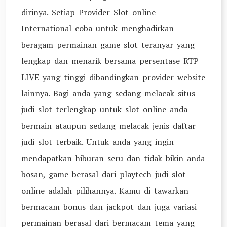
dirinya. Setiap Provider Slot online
International coba untuk menghadirkan
beragam permainan game slot teranyar yang
lengkap dan menarik bersama persentase RTP
LIVE yang tinggi dibandingkan provider website
lainnya. Bagi anda yang sedang melacak situs
judi slot terlengkap untuk slot online anda
bermain ataupun sedang melacak jenis daftar
judi slot terbaik. Untuk anda yang ingin
mendapatkan hiburan seru dan tidak bikin anda
bosan, game berasal dari playtech judi slot
online adalah pilihannya. Kamu di tawarkan
bermacam bonus dan jackpot dan juga variasi
permainan berasal dari bermacam tema yang