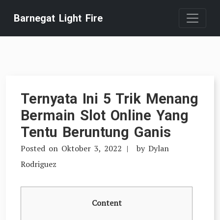
Skip
Barnegat Light Fire
to
content
Ternyata Ini 5 Trik Menang
Bermain Slot Online Yang
Tentu Beruntung Ganis
Posted on
Oktober 3, 2022
by
Dylan
Rodriguez
Content