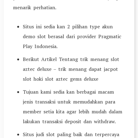
menarik perhatian.
Situs ini sedia kan 2 pilihan type akun
demo slot berasal dari provider Pragmatic
Play Indonesia.
Berikut Artikel Tentang trik menang slot
aztec deluxe – trik menang dapat jacpot
slot hoki slot aztec gems deluxe
Tujuan kami sedia kan berbagai macam
jenis transaksi untuk memudahkan para
member setia kita agar lebih mudah dalam
lakukan transaksi deposit dan withdraw.
Situs judi slot paling baik dan terpercaya