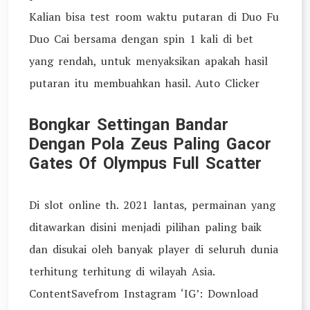
Kalian bisa test room waktu putaran di Duo Fu
Duo Cai bersama dengan spin 1 kali di bet
yang rendah, untuk menyaksikan apakah hasil
putaran itu membuahkan hasil. Auto Clicker
Bongkar Settingan Bandar
Dengan Pola Zeus Paling Gacor
Gates Of Olympus Full Scatter
Di slot online th. 2021 lantas, permainan yang
ditawarkan disini menjadi pilihan paling baik
dan disukai oleh banyak player di seluruh dunia
terhitung terhitung di wilayah Asia.
ContentSavefrom Instagram ‘IG’: Download