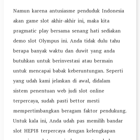
Namun karena antusiasme penduduk Indonesia
akan game slot akhir-akhir ini, maka kita
pragmatic play bersama senang hati sediakan
demo slot Olympus ini. Anda tidak dulu tahu
berapa banyak waktu dan duwit yang anda
butuhkan untuk berinvestasi atau bermain
untuk mencapai babak keberuntungan. Seperti
yang udah kami jelaskan di awal, didalam
sistem penentuan web judi slot online
terpercaya, sudah pasti bettor mesti
mempertimbangkan beragam faktor pendukung.
Untuk kala ini, Anda udah pas memilih bandar
slot HEPI8 terpercaya dengan kelengkapan