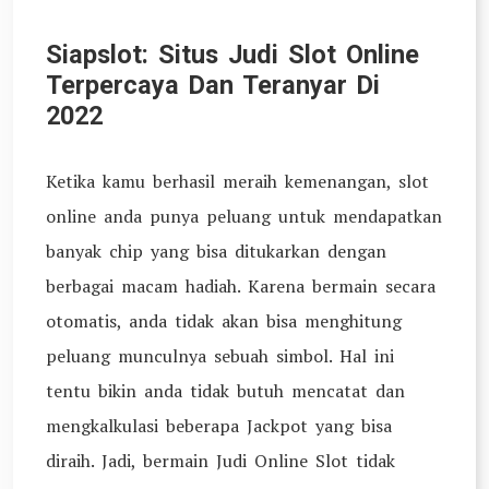
Siapslot: Situs Judi Slot Online
Terpercaya Dan Teranyar Di
2022
Ketika kamu berhasil meraih kemenangan, slot
online anda punya peluang untuk mendapatkan
banyak chip yang bisa ditukarkan dengan
berbagai macam hadiah. Karena bermain secara
otomatis, anda tidak akan bisa menghitung
peluang munculnya sebuah simbol. Hal ini
tentu bikin anda tidak butuh mencatat dan
mengkalkulasi beberapa Jackpot yang bisa
diraih. Jadi, bermain Judi Online Slot tidak