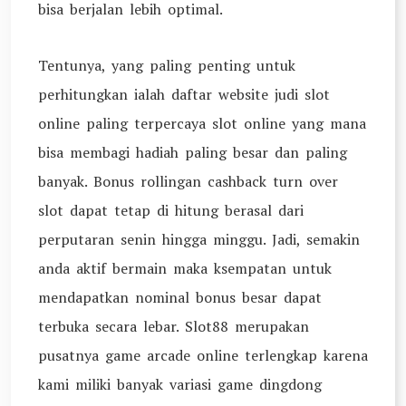
bisa berjalan lebih optimal.
Tentunya, yang paling penting untuk
perhitungkan ialah daftar website judi slot
online paling terpercaya slot online yang mana
bisa membagi hadiah paling besar dan paling
banyak. Bonus rollingan cashback turn over
slot dapat tetap di hitung berasal dari
perputaran senin hingga minggu. Jadi, semakin
anda aktif bermain maka ksempatan untuk
mendapatkan nominal bonus besar dapat
terbuka secara lebar. Slot88 merupakan
pusatnya game arcade online terlengkap karena
kami miliki banyak variasi game dingdong