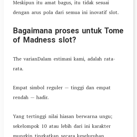
Meskipun itu amat bagus, itu tidak sesuai
dengan arus pola dari semua ini inovatif slot.
Bagaimana proses untuk Tome
of Madness slot?
The varianDalam estimasi kami, adalah rata-
rata.
Empat simbol reguler — tinggi dan empat
rendah — hadir.
Yang tertinggi nilai hiasan berwarna ungu;
sekelompok 10 atau lebih dari ini karakter
mungkin tingkatkan secara keseluruhan