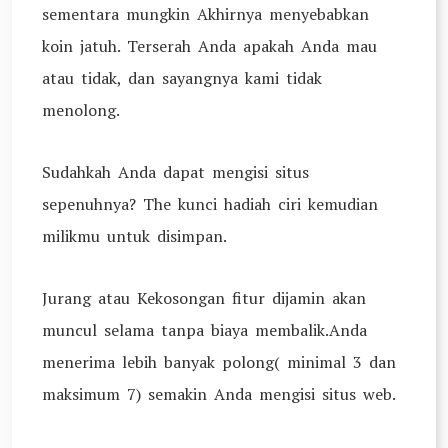
sementara mungkin Akhirnya menyebabkan
koin jatuh. Terserah Anda apakah Anda mau
atau tidak, dan sayangnya kami tidak
menolong.
Sudahkah Anda dapat mengisi situs
sepenuhnya? The kunci hadiah ciri kemudian
milikmu untuk disimpan.
Jurang atau Kekosongan fitur dijamin akan
muncul selama tanpa biaya membalik.Anda
menerima lebih banyak polong( minimal 3 dan
maksimum 7) semakin Anda mengisi situs web.