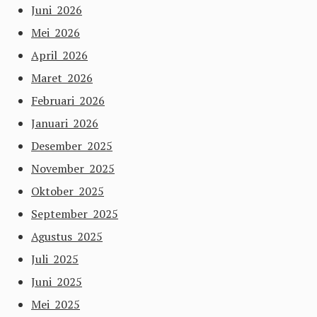
Juni 2026
Mei 2026
April 2026
Maret 2026
Februari 2026
Januari 2026
Desember 2025
November 2025
Oktober 2025
September 2025
Agustus 2025
Juli 2025
Juni 2025
Mei 2025