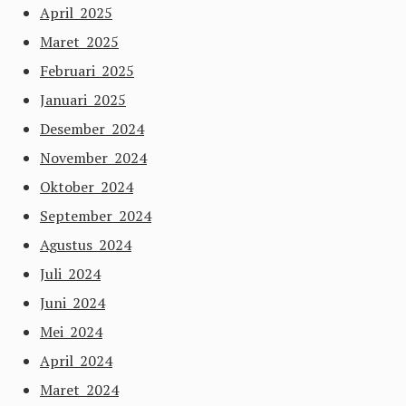
April 2025
Maret 2025
Februari 2025
Januari 2025
Desember 2024
November 2024
Oktober 2024
September 2024
Agustus 2024
Juli 2024
Juni 2024
Mei 2024
April 2024
Maret 2024