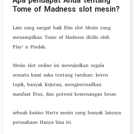
Apa pendapat Anda tentang
Tome of Madness slot mesin?
Lain yang sangat baik film slot Mesin yang
menampilkan Tome of Madness dirilis oleh
Play’ n Pindah.
Mesin slot online ini mewujudkan segala
sesuatu kami suka tentang taruhan: keren
topik, banyak Kejutan, mengintensifkan
manfaat fitur, dan potensi kemenangan besar.
sebuah kasino Harta mesin yang banyak lainnya
perusahaan Hanya bisa iri.