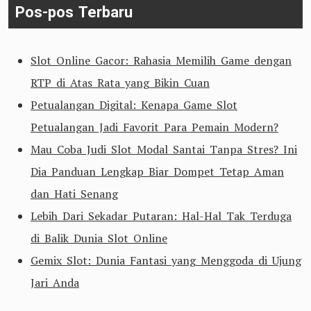
Pos-pos Terbaru
Slot Online Gacor: Rahasia Memilih Game dengan
RTP di Atas Rata yang Bikin Cuan
Petualangan Digital: Kenapa Game Slot
Petualangan Jadi Favorit Para Pemain Modern?
Mau Coba Judi Slot Modal Santai Tanpa Stres? Ini
Dia Panduan Lengkap Biar Dompet Tetap Aman
dan Hati Senang
Lebih Dari Sekadar Putaran: Hal-Hal Tak Terduga
di Balik Dunia Slot Online
Gemix Slot: Dunia Fantasi yang Menggoda di Ujung
Jari Anda