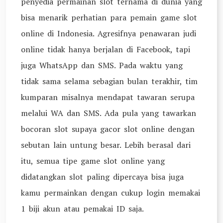
penyedia permainan slot ternama di dunia yang
bisa menarik perhatian para pemain game slot
online di Indonesia. Agresifnya penawaran judi
online tidak hanya berjalan di Facebook, tapi
juga WhatsApp dan SMS. Pada waktu yang
tidak sama selama sebagian bulan terakhir, tim
kumparan misalnya mendapat tawaran serupa
melalui WA dan SMS. Ada pula yang tawarkan
bocoran slot supaya gacor slot online dengan
sebutan lain untung besar. Lebih berasal dari
itu, semua tipe game slot online yang
didatangkan slot paling dipercaya bisa juga
kamu permainkan dengan cukup login memakai
1 biji akun atau pemakai ID saja.