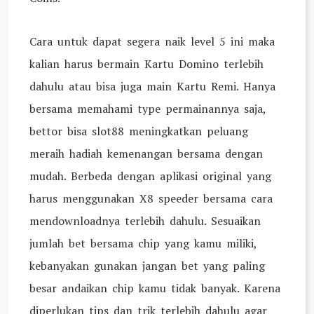
Cara untuk dapat segera naik level 5 ini maka
kalian harus bermain Kartu Domino terlebih
dahulu atau bisa juga main Kartu Remi. Hanya
bersama memahami type permainannya saja,
bettor bisa slot88 meningkatkan peluang
meraih hadiah kemenangan bersama dengan
mudah. Berbeda dengan aplikasi original yang
harus menggunakan X8 speeder bersama cara
mendownloadnya terlebih dahulu. Sesuaikan
jumlah bet bersama chip yang kamu miliki,
kebanyakan gunakan jangan bet yang paling
besar andaikan chip kamu tidak banyak. Karena
diperlukan tips dan trik terlebih dahulu agar