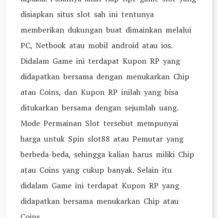
disiapkan situs slot sah ini tentunya
memberikan dukungan buat dimainkan melalui
PC, Netbook atau mobil android atau ios.
Didalam Game ini terdapat Kupon RP yang
didapatkan bersama dengan menukarkan Chip
atau Coins, dan Kupon RP inilah yang bisa
ditukarkan bersama dengan sejumlah uang.
Mode Permainan Slot tersebut mempunyai
harga untuk Spin slot88 atau Pemutar yang
berbeda-beda, sehingga kalian harus miliki Chip
atau Coins yang cukup banyak. Selain itu
didalam Game ini terdapat Kupon RP yang
didapatkan bersama menukarkan Chip atau
Coins.