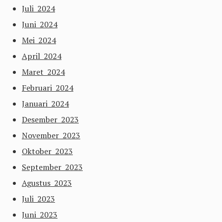
Juli 2024
Juni 2024
Mei 2024
April 2024
Maret 2024
Februari 2024
Januari 2024
Desember 2023
November 2023
Oktober 2023
September 2023
Agustus 2023
Juli 2023
Juni 2023