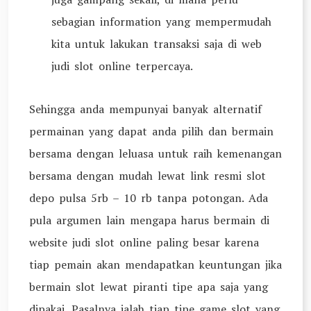
sebagian information yang mempermudah
kita untuk lakukan transaksi saja di web
judi slot online terpercaya.
Sehingga anda mempunyai banyak alternatif
permainan yang dapat anda pilih dan bermain
bersama dengan leluasa untuk raih kemenangan
bersama dengan mudah lewat link resmi slot
depo pulsa 5rb – 10 rb tanpa potongan. Ada
pula argumen lain mengapa harus bermain di
website judi slot online paling besar karena
tiap pemain akan mendapatkan keuntungan jika
bermain slot lewat piranti tipe apa saja yang
dipakai. Pasalnya ialah tiap tipe game slot yang