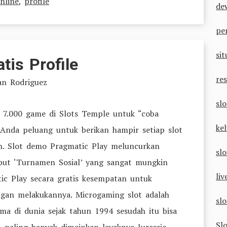
nline
,
profile
de
pe
sit
tis Profile
re
an Rodriguez
sl
 7.000 game di Slots Temple untuk “coba
ke
Anda peluang untuk berikan hampir setiap slot
n. Slot demo Pragmatic Play meluncurkan
sl
ebut ‘Turnamen Sosial’ yang sangat mungkin
liv
ic Play secara gratis kesempatan untuk
an melakukannya. Microgaming slot adalah
sl
a di dunia sejak tahun 1994 sesudah itu bisa
Sl