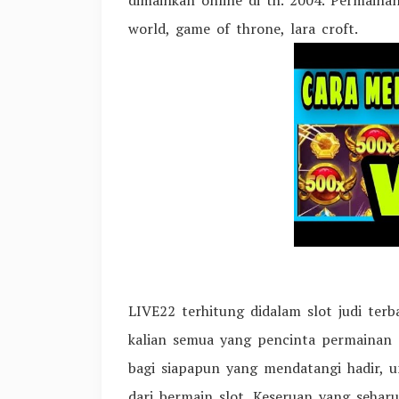
dimainkan online di th. 2004. Permaina
world, game of throne, lara croft.
LIVE22 terhitung didalam slot judi ter
kalian semua yang pencinta permainan s
bagi siapapun yang mendatangi hadir, u
dari bermain slot. Keseruan yang sehar