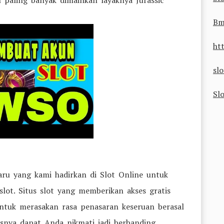
n paling banyak dimainkan layaknya Jurassic
Bm
ht
sl
Sl
baru yang kami hadirkan di Slot Online untuk
lot. Situs slot yang memberikan akses gratis
ntuk merasakan rasa penasaran keseruan berasal
usnya dapat Anda nikmati jadi berbanding