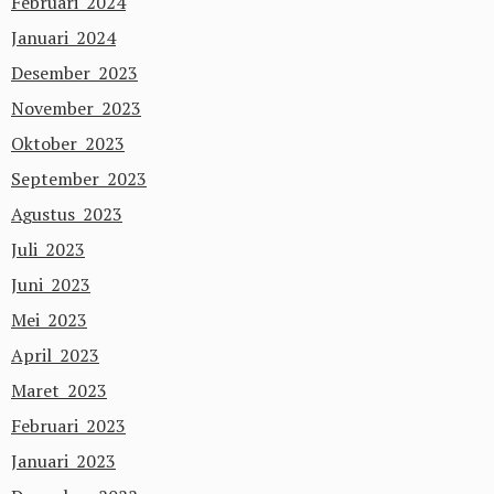
Februari 2024
Januari 2024
Desember 2023
November 2023
Oktober 2023
September 2023
Agustus 2023
Juli 2023
Juni 2023
Mei 2023
April 2023
Maret 2023
Februari 2023
Januari 2023