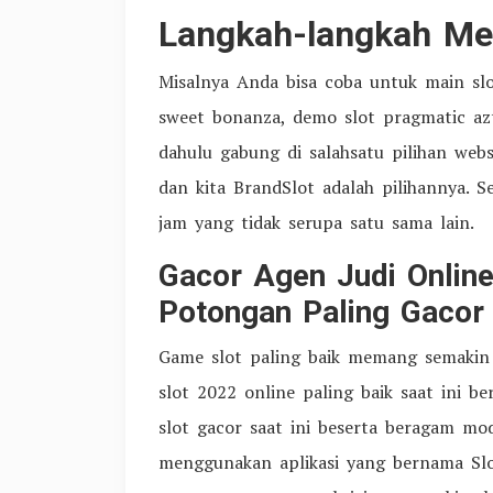
Langkah-langkah Men
Misalnya Anda bisa coba untuk main sl
sweet bonanza, demo slot pragmatic az
dahulu gabung di salahsatu pilihan webs
dan kita BrandSlot adalah pilihannya. 
jam yang tidak serupa satu sama lain.
Gacor Agen Judi Online
Potongan Paling Gacor
Game slot paling baik memang semakin 
slot 2022 online paling baik saat ini
slot gacor saat ini beserta beragam mod
menggunakan aplikasi yang bernama Slot