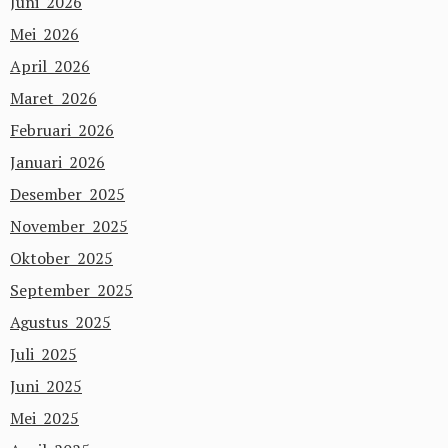
Juni 2026
Mei 2026
April 2026
Maret 2026
Februari 2026
Januari 2026
Desember 2025
November 2025
Oktober 2025
September 2025
Agustus 2025
Juli 2025
Juni 2025
Mei 2025