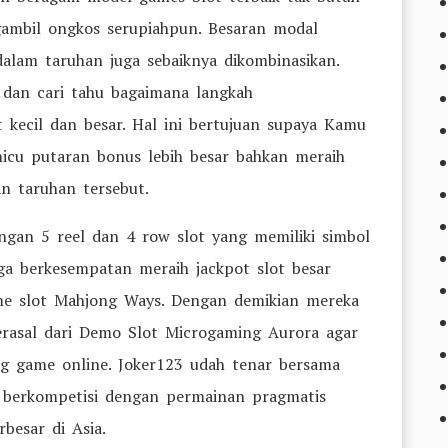
ambil ongkos serupiahpun. Besaran modal
dalam taruhan juga sebaiknya dikombinasikan.
r dan cari tahu bagaimana langkah
 kecil dan besar. Hal ini bertujuan supaya Kamu
cu putaran bonus lebih besar bahkan meraih
n taruhan tersebut.
gan 5 reel dan 4 row slot yang memiliki simbol
uga berkesempatan meraih jackpot slot besar
ame slot Mahjong Ways. Dengan demikian mereka
erasal dari Demo Slot Microgaming Aurora agar
ng game online. Joker123 udah tenar bersama
 berkompetisi dengan permainan pragmatis
besar di Asia.