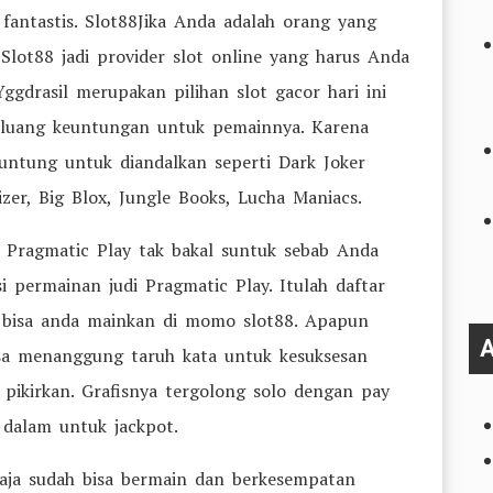
 fantastis. Slot88Jika Anda adalah orang yang
Slot88 jadi provider slot online yang harus Anda
ggdrasil merupakan pilihan slot gacor hari ini
luang keuntungan untuk pemainnya. Karena
e untung untuk diandalkan seperti Dark Joker
rizer, Big Blox, Jungle Books, Lucha Maniacs.
 Pragmatic Play tak bakal suntuk sebab Anda
i permainan judi Pragmatic Play. Itulah daftar
g bisa anda mainkan di momo slot88. Apapun
A
sa menanggung taruh kata untuk kesuksesan
 pikirkan. Grafisnya tergolong solo dengan pay
 dalam untuk jackpot.
saja sudah bisa bermain dan berkesempatan