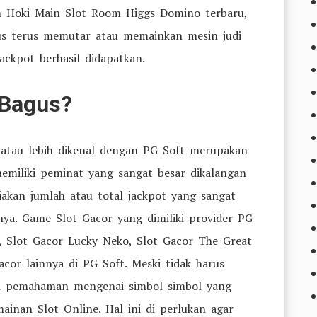
 Hoki Main Slot Room Higgs Domino terbaru,
rus terus memutar atau memainkan mesin judi
ackpot berhasil didapatkan.
 Bagus?
 atau lebih dikenal dengan PG Soft merupakan
memiliki peminat yang sangat besar dikalangan
akan jumlah atau total jackpot yang sangat
nya. Game Slot Gacor yang dimiliki provider PG
, Slot Gacor Lucky Neko, Slot Gacor The Great
or lainnya di PG Soft. Meski tidak harus
ki pemahaman mengenai simbol simbol yang
ainan Slot Online. Hal ini di perlukan agar