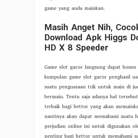
game yang anda mainkan.
Masih Anget Nih, Coco
Download Apk Higgs D
HD X 8 Speeder
Game slot gacor langsung dapat bonus 
kumpulan game slot gacor penghasil ua
suatu penguasaan trik untuk main di j
bermain. Tentu saja adanya hal tersebu
terbaik bagi bettor yang akan memainka
nantinya akan dapat memahami suatu ha
perjudian online ini untuk digunakan o
penting bagi bettor untuk memahami su