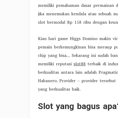
memiliki pemahaman dasar permainan da
jika menemukan kendala atau sebuah ma
slot bermodal Rp 158 ribu dengan keun
Kian hari game Higgs Domino makin vir
pemain berkemungkinan bisa meraup p
chip yang bisa… Sekarang ini sudah ban
memiliki reputasi
slot88
terbaik di indu
berkualitas antara lain adalah Pragmat
Habanero. Provider – provider tersebu
yang berkualitas baik.
Slot yang bagus apa