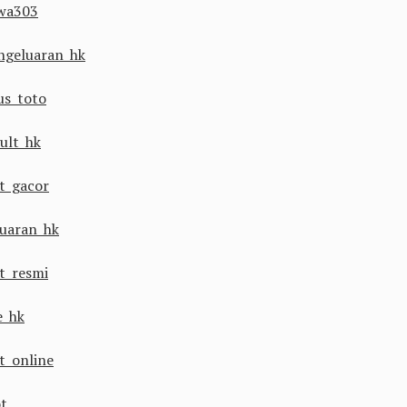
wa303
ngeluaran hk
us toto
sult hk
ot gacor
luaran hk
ot resmi
e hk
ot online
ot