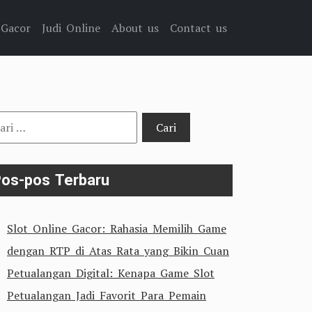
 Gacor
Judi Online
About us
Contact us
i
tuk:
os-pos Terbaru
Slot Online Gacor: Rahasia Memilih Game
dengan RTP di Atas Rata yang Bikin Cuan
Petualangan Digital: Kenapa Game Slot
Petualangan Jadi Favorit Para Pemain