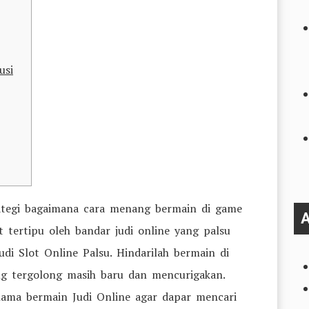
usi
ategi bagaimana cara menang bermain di game
A
t tertipu oleh bandar judi online yang palsu
udi Slot Online Palsu. Hindarilah bermain di
g tergolong masih baru dan mencurigakan.
lama bermain Judi Online agar dapar mencari