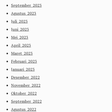
September 2023
Agustus 2023
Juli 2023
Juni 2023
Mei 2023
April 2023
Maret 2023
Februari 2023
Januari 2023
Desember 2022
November 2022
Oktober 2022
September 2022
Agustus 2022