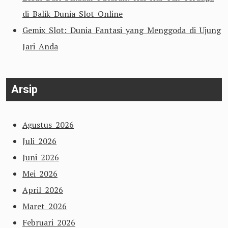
di Balik Dunia Slot Online
Gemix Slot: Dunia Fantasi yang Menggoda di Ujung
Jari Anda
Arsip
Agustus 2026
Juli 2026
Juni 2026
Mei 2026
April 2026
Maret 2026
Februari 2026