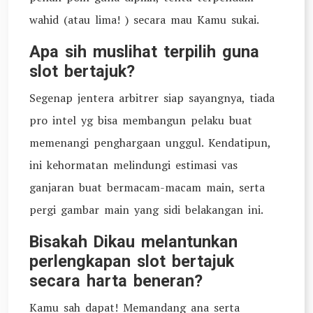
wahid (atau lima! ) secara mau Kamu sukai.
Apa sih muslihat terpilih guna
slot bertajuk?
Segenap jentera arbitrer siap sayangnya, tiada
pro intel yg bisa membangun pelaku buat
memenangi penghargaan unggul. Kendatipun,
ini kehormatan melindungi estimasi vas
ganjaran buat bermacam-macam main, serta
pergi gambar main yang sidi belakangan ini.
Bisakah Dikau melantunkan
perlengkapan slot bertajuk
secara harta beneran?
Kamu sah dapat! Memandang ana serta