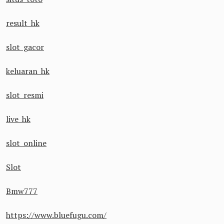
result hk
slot gacor
keluaran hk
slot resmi
live hk
slot online
Slot
Bmw777
https://www.bluefugu.com/