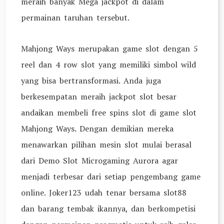
meraih banyak Mega jackpot di dalam
permainan taruhan tersebut.
Mahjong Ways merupakan game slot dengan 5
reel dan 4 row slot yang memiliki simbol wild
yang bisa bertransformasi. Anda juga
berkesempatan meraih jackpot slot besar
andaikan membeli free spins slot di game slot
Mahjong Ways. Dengan demikian mereka
menawarkan pilihan mesin slot mulai berasal
dari Demo Slot Microgaming Aurora agar
menjadi terbesar dari setiap pengembang game
online. Joker123 udah tenar bersama slot88
dan barang tembak ikannya, dan berkompetisi