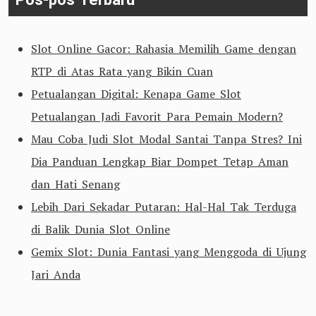
Slot Online Gacor: Rahasia Memilih Game dengan
RTP di Atas Rata yang Bikin Cuan
Petualangan Digital: Kenapa Game Slot
Petualangan Jadi Favorit Para Pemain Modern?
Mau Coba Judi Slot Modal Santai Tanpa Stres? Ini
Dia Panduan Lengkap Biar Dompet Tetap Aman
dan Hati Senang
Lebih Dari Sekadar Putaran: Hal-Hal Tak Terduga
di Balik Dunia Slot Online
Gemix Slot: Dunia Fantasi yang Menggoda di Ujung
Jari Anda