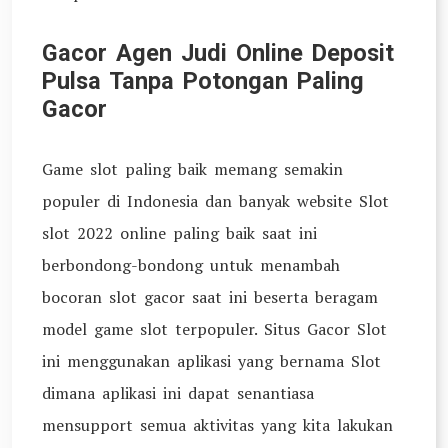
Gacor Agen Judi Online Deposit
Pulsa Tanpa Potongan Paling
Gacor
Game slot paling baik memang semakin
populer di Indonesia dan banyak website Slot
slot 2022 online paling baik saat ini
berbondong-bondong untuk menambah
bocoran slot gacor saat ini beserta beragam
model game slot terpopuler. Situs Gacor Slot
ini menggunakan aplikasi yang bernama Slot
dimana aplikasi ini dapat senantiasa
mensupport semua aktivitas yang kita lakukan