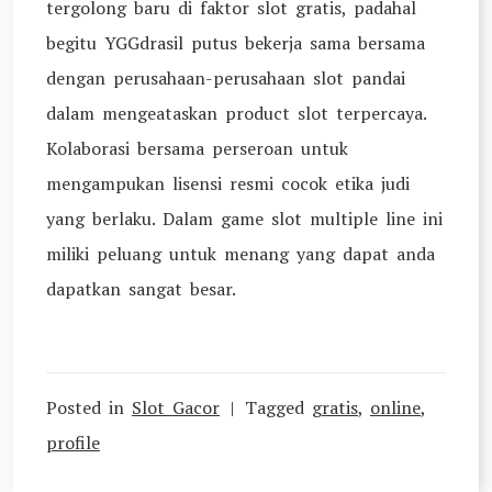
tergolong baru di faktor slot gratis, padahal
begitu YGGdrasil putus bekerja sama bersama
dengan perusahaan-perusahaan slot pandai
dalam mengeataskan product slot terpercaya.
Kolaborasi bersama perseroan untuk
mengampukan lisensi resmi cocok etika judi
yang berlaku. Dalam game slot multiple line ini
miliki peluang untuk menang yang dapat anda
dapatkan sangat besar.
Posted in
Slot Gacor
Tagged
gratis
,
online
,
profile