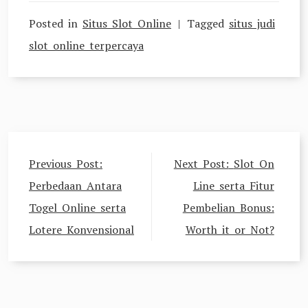
Posted in
Situs Slot Online
Tagged
situs judi
slot online terpercaya
Navigasi
Previous Post:
Next Post:
Slot On
pos
Perbedaan Antara
Line serta Fitur
Togel Online serta
Pembelian Bonus:
Lotere Konvensional
Worth it or Not?