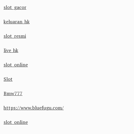
slot gacor
keluaran hk
slot resmi
live hk
slot online
Slot
Bmw777
https://www.bluefugu.com/
slot online