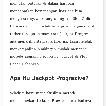
memutar putaran di dalam harapan
mendapatkan kemenangan luas apa bisa
mengubah nyawa orang-orang itu. Slot Online
Habanero adalah salah satu provider game slot
terkenal siapa menawarkan Jackpot Progresif
apa menarik. Internal artikel ini, kami hendak
menyampaikan bimbingan mudah mengenai
metode menang Progresive Jackpot di Slot
Gacor Habanero.
Apa Itu Jackpot Progresive?
Sebelum kami mendiskusikan metode
memenangkan Jackpot Progresif, ada baiknya