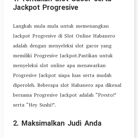
Jackpot Progresive
Langkah mula-mula untuk memenangkan
Jackpot Progresive di Slot Online Habanero
adalah dengan menyeleksi slot gacor yang
memiliki Progresive Jackpot.Pastikan untuk
menyeleksi slot online apa menawarkan
Progresive Jackpot siapa luas serta mudah
diperoleh. Beberapa slot Habanero apa dikenal
bersama Progresive Jackpot adalah “Presto!”
serta “Hey Sushi!”.
2. Maksimalkan Judi Anda