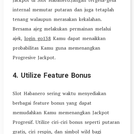
Jackpot di Slot Habanero.Jangan tergesa-gesa
internal memutar putaran dan juga tetaplah
tenang walaupun merasakan kekalahan.
Bersama ajeg melakukan permainan melalui
ajek,
login go138
Kamu dapat menaikkan
probabilitas Kamu guna memenangkan
Progresive Jackpot.
4. Utilize Feature Bonus
Slot Habanero sering waktu menyediakan
berbagai feature bonus yang dapat
memudahkan Kamu memenangkan Jackpot
Progresif. Utilize ciri-ciri bonus seperti putaran
gratis, ciri respin, dan simbol wild bagi