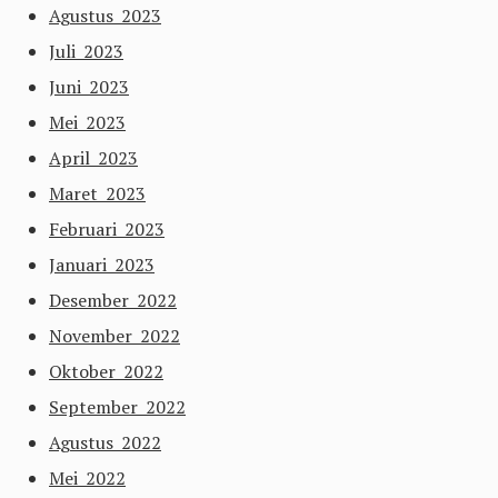
Agustus 2023
Juli 2023
Juni 2023
Mei 2023
April 2023
Maret 2023
Februari 2023
Januari 2023
Desember 2022
November 2022
Oktober 2022
September 2022
Agustus 2022
Mei 2022