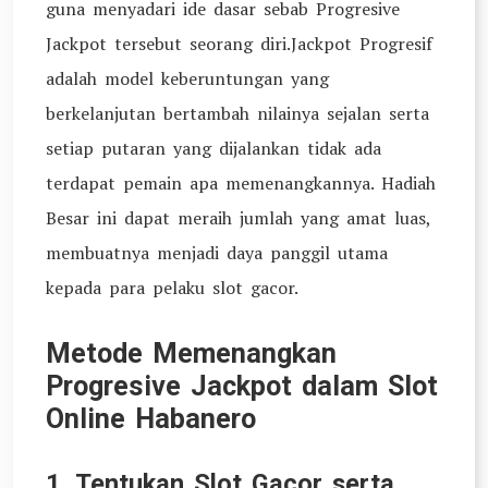
guna menyadari ide dasar sebab Progresive
Jackpot tersebut seorang diri.Jackpot Progresif
adalah model keberuntungan yang
berkelanjutan bertambah nilainya sejalan serta
setiap putaran yang dijalankan tidak ada
terdapat pemain apa memenangkannya. Hadiah
Besar ini dapat meraih jumlah yang amat luas,
membuatnya menjadi daya panggil utama
kepada para pelaku slot gacor.
Metode Memenangkan
Progresive Jackpot dalam Slot
Online Habanero
1. Tentukan Slot Gacor serta