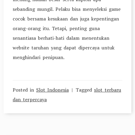
sebanding mungil. Pelaku bisa menyeleksi game
cocok bersama kesukaan dan juga kepentingan
orang-orang itu. Tetapi, penting guna
senantiasa berhati-hati dalam menentukan
website taruhan yang dapat dipercaya untuk
menghindari penipuan.
Posted in
Slot Indonesia
Tagged
slot terbaru
dan terpercaya