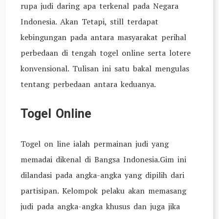
rupa judi daring apa terkenal pada Negara
Indonesia. Akan Tetapi, still terdapat
kebingungan pada antara masyarakat perihal
perbedaan di tengah togel online serta lotere
konvensional. Tulisan ini satu bakal mengulas
tentang perbedaan antara keduanya.
Togel Online
Togel on line ialah permainan judi yang
memadai dikenal di Bangsa Indonesia.Gim ini
dilandasi pada angka-angka yang dipilih dari
partisipan. Kelompok pelaku akan memasang
judi pada angka-angka khusus dan juga jika