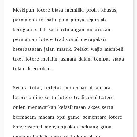
Meskipun lotere biasa memiliki profit khusus,
permainan ini satu pula punya sejumlah
kerugian. salah satu kehilangan melakukan
permainan lotere tradisional merupakan
keterbatasan jalan masuk. Pelaku wajib membeli
tiket lotere melalui jasmani dalam tempat siapa
telah ditentukan.
Secara total, terletak perbedaan di antara
lotere online serta lotere tradisional.Lotere
onlen menawarkan kefasilitasan akses serta
bermacam-macam opsi game, sementara lotere
konvensional menyampaikan peluang guna
menang hadiah besar serta kapital apa