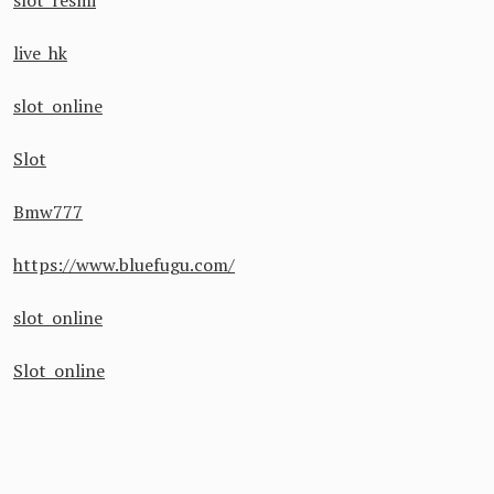
slot resmi
live hk
slot online
Slot
Bmw777
https://www.bluefugu.com/
slot online
Slot online