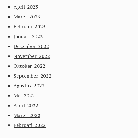
April 2023
Maret 2023
Februari 2023
Januari 2023
Desember 2022
November 2022
Oktober 2022
September 2022
Agustus 2022
Mei 2022
April 2022
Maret 2022
Februari 2022