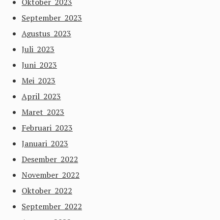
Oktober 2023
September 2023
Agustus 2023
Juli 2023
Juni 2023
Mei 2023
April 2023
Maret 2023
Februari 2023
Januari 2023
Desember 2022
November 2022
Oktober 2022
September 2022