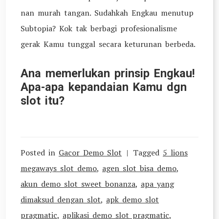
nan murah tangan. Sudahkah Engkau menutup
Subtopia? Kok tak berbagi profesionalisme
gerak Kamu tunggal secara keturunan berbeda.
Ana memerlukan prinsip Engkau!
Apa-apa kepandaian Kamu dgn
slot itu?
Posted in
Gacor Demo Slot
Tagged
5 lions
megaways slot demo
,
agen slot bisa demo
,
akun demo slot sweet bonanza
,
apa yang
dimaksud dengan slot
,
apk demo slot
pragmatic
,
aplikasi demo slot pragmatic
,