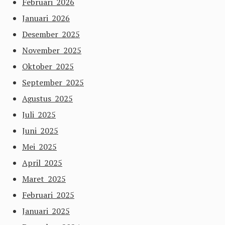
Februari 2026
Januari 2026
Desember 2025
November 2025
Oktober 2025
September 2025
Agustus 2025
Juli 2025
Juni 2025
Mei 2025
April 2025
Maret 2025
Februari 2025
Januari 2025