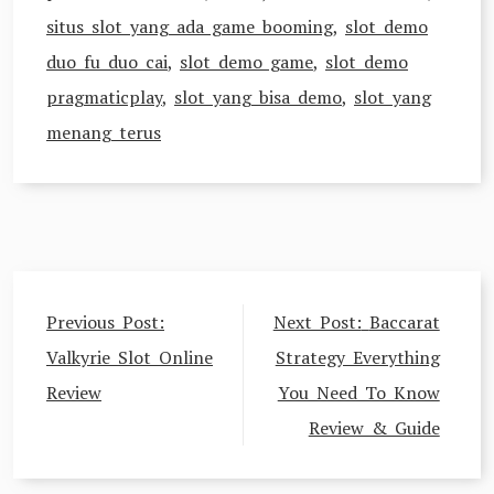
situs slot yang ada game booming
,
slot demo
duo fu duo cai
,
slot demo game
,
slot demo
pragmaticplay
,
slot yang bisa demo
,
slot yang
menang terus
Navigasi
Previous Post:
Next Post:
Baccarat
pos
Valkyrie Slot Online
Strategy Everything
Review
You Need To Know
Review & Guide