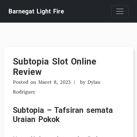
Skip
Barnegat Light Fire
to
content
Subtopia Slot Online
Review
Posted on
Maret 8, 2023
by
Dylan
Rodriguez
Subtopia – Tafsiran semata
Uraian Pokok