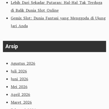
Lebih Dari Sekadar Putaran: Hal-Hal Tak Terduga
di Balik Dunia Slot Online
Gemix Slot: Dunia Fantasi yang Menggoda di Ujung
Jari Anda
Arsip
Agustus 2026
Juli 2026
Juni 2026
Mei 2026
April 2026
Maret 2026