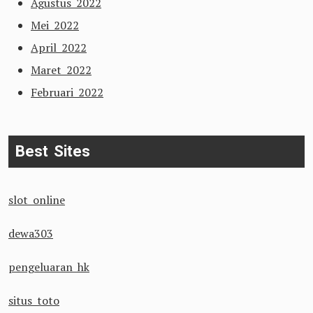
Agustus 2022
Mei 2022
April 2022
Maret 2022
Februari 2022
Best Sites
slot online
dewa303
pengeluaran hk
situs toto