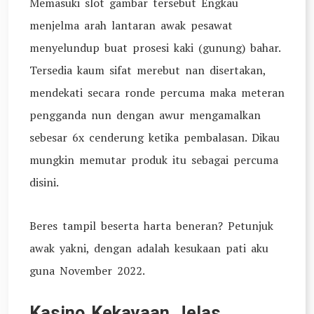
Memasuki slot gambar tersebut Engkau
menjelma arah lantaran awak pesawat
menyelundup buat prosesi kaki (gunung) bahar.
Tersedia kaum sifat merebut nan disertakan,
mendekati secara ronde percuma maka meteran
pengganda nun dengan awur mengamalkan
sebesar 6x cenderung ketika pembalasan. Dikau
mungkin memutar produk itu sebagai percuma
disini.
Beres tampil beserta harta beneran? Petunjuk
awak yakni, dengan adalah kesukaan pati aku
guna November 2022.
Kasino Kekayaan Jelas