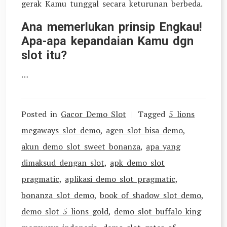
gerak Kamu tunggal secara keturunan berbeda.
Ana memerlukan prinsip Engkau!
Apa-apa kepandaian Kamu dgn
slot itu?
…
Posted in
Gacor Demo Slot
Tagged
5 lions
megaways slot demo
,
agen slot bisa demo
,
akun demo slot sweet bonanza
,
apa yang
dimaksud dengan slot
,
apk demo slot
pragmatic
,
aplikasi demo slot pragmatic
,
bonanza slot demo
,
book of shadow slot demo
,
demo slot 5 lions gold
,
demo slot buffalo king