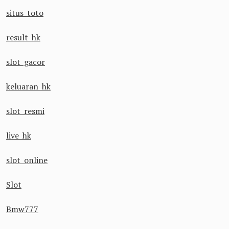
situs toto
result hk
slot gacor
keluaran hk
slot resmi
live hk
slot online
Slot
Bmw777