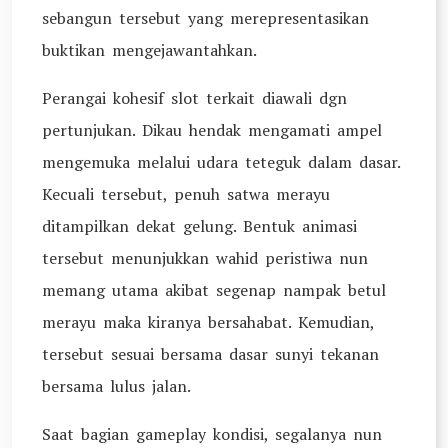
sebangun tersebut yang merepresentasikan
buktikan mengejawantahkan.
Perangai kohesif slot terkait diawali dgn
pertunjukan. Dikau hendak mengamati ampel
mengemuka melalui udara teteguk dalam dasar.
Kecuali tersebut, penuh satwa merayu
ditampilkan dekat gelung. Bentuk animasi
tersebut menunjukkan wahid peristiwa nun
memang utama akibat segenap nampak betul
merayu maka kiranya bersahabat. Kemudian,
tersebut sesuai bersama dasar sunyi tekanan
bersama lulus jalan.
Saat bagian gameplay kondisi, segalanya nun