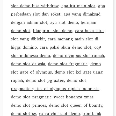
slot demo bisa withdraw
,
apa itu main slot
,
apa
perbedaan slot dan soket
,
apa yang dimaksud
dengan admin slot
,
ayu slot demo
,
bermain
demo slot
,
blueprint slot demo
,
cara buka situs
slot yang diblokir
,
cara menang main slot di
higgs domino
,
cara pakai akun demo slot
,
cq9
slot indonesia demo
,
demo olympus slot rupiah
,
demo slot dt asia
,
demo slot fragmatic
,
demo
slot gate of olympus
,
demo slot koi gate uang
rupiah
,
demo slot pg aztec
,
demo slot
pragmatic gates of olympus rupiah indonesia
,
demo slot pragmatic sweet bonanza xmas
,
demo slot princes
,
demo slot queen of bounty
,
demo slot sg
,
extra chili slot demo
,
iron bank