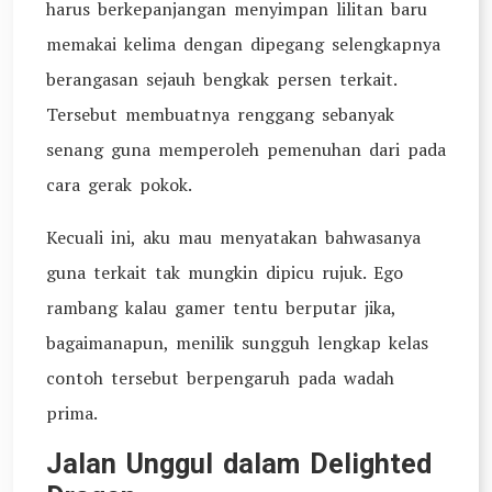
harus berkepanjangan menyimpan lilitan baru
memakai kelima dengan dipegang selengkapnya
berangasan sejauh bengkak persen terkait.
Tersebut membuatnya renggang sebanyak
senang guna memperoleh pemenuhan dari pada
cara gerak pokok.
Kecuali ini, aku mau menyatakan bahwasanya
guna terkait tak mungkin dipicu rujuk. Ego
rambang kalau gamer tentu berputar jika,
bagaimanapun, menilik sungguh lengkap kelas
contoh tersebut berpengaruh pada wadah
prima.
Jalan Unggul dalam Delighted