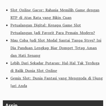
Slot Online Gacor: Rahasia Memilih Game dengan
RTP di Atas Rata yang Bikin Cuan
Petualangan Digital: Kenapa Game Slot
Petualangan Jadi Favorit Para Pemain Modern?
Mau Coba Judi Slot Modal Santai Tanpa Stres? Ini
Dia Panduan Lengkap Biar Dompet Tetap Aman
dan Hati Senang
Lebih Dari Sekadar Putaran: Hal-Hal Tak Terduga
di Balik Dunia Slot Online
Gemix Slot: Dunia Fantasi yang Menggoda di Ujung
Jari Anda
Arsip