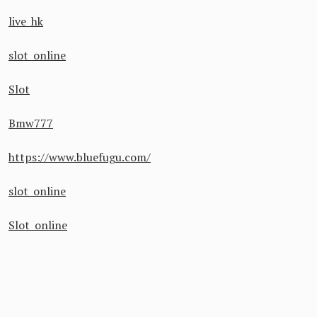
live hk
slot online
Slot
Bmw777
https://www.bluefugu.com/
slot online
Slot online