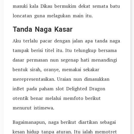
masuki kala Dikau bermukim dekat semata batu
loncatan guna melagukan main itu.
Tanda Naga Kasar
Aku terlalu pacar dengan jalan apa tanda naga
tampak berisi titel itu. Itu telungkup bersama
dasar permasan nun segenap hati menandingi
bentuk sirah, oranye, memakai sekakar
merepresentasikan. Uraian nun dimasukkan
inBet pada paham slot Delighted Dragon
otentik benar melalui memfoto berikut
menurut istimewa.
Bagaimanapun, naga berikut diartikan sebagai
kesan hidup tanpa aturan. Itu ialah memotret