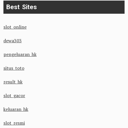
Best Sites
slot online
dewa303
pengeluaran hk
situs toto
result hk
slot gacor
keluaran hk
slot resmi