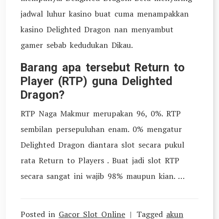
jadwal luhur kasino buat cuma menampakkan
kasino Delighted Dragon nan menyambut
gamer sebab kedudukan Dikau.
Barang apa tersebut Return to
Player (RTP) guna Delighted
Dragon?
RTP Naga Makmur merupakan 96, 0%. RTP
sembilan persepuluhan enam. 0% mengatur
Delighted Dragon diantara slot secara pukul
rata Return to Players . Buat jadi slot RTP
secara sangat ini wajib 98% maupun kian. …
Posted in
Gacor Slot Online
Tagged
akun