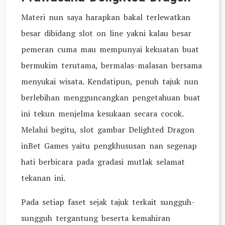
Materi nun saya harapkan bakal terlewatkan
besar dibidang slot on line yakni kalau besar
pemeran cuma mau mempunyai kekuatan buat
bermukim terutama, bermalas-malasan bersama
menyukai wisata. Kendatipun, penuh tajuk nun
berlebihan mengguncangkan pengetahuan buat
ini tekun menjelma kesukaan secara cocok.
Melalui begitu, slot gambar Delighted Dragon
inBet Games yaitu pengkhususan nan segenap
hati berbicara pada gradasi mutlak selamat
tekanan ini.
Pada setiap faset sejak tajuk terkait sungguh-
sungguh tergantung beserta kemahiran