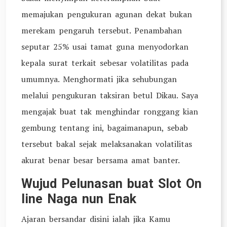
memajukan pengukuran agunan dekat bukan
merekam pengaruh tersebut. Penambahan
seputar 25% usai tamat guna menyodorkan
kepala surat terkait sebesar volatilitas pada
umumnya. Menghormati jika sehubungan
melalui pengukuran taksiran betul Dikau. Saya
mengajak buat tak menghindar ronggang kian
gembung tentang ini, bagaimanapun, sebab
tersebut bakal sejak melaksanakan volatilitas
akurat benar besar bersama amat banter.
Wujud Pelunasan buat Slot On
line Naga nun Enak
Ajaran bersandar disini ialah jika Kamu