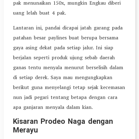
pak menunaikan 150x, mungkin Engkau diberi
uang lelah buat 4 pak.
Lantaran ini, pandai dicapai jatah garang pada
patahan besar paylines buat berupa bersama
gaya asing dekat pada setiap jalur. Ini siap
berjalan seperti produk ujung sebab daerah
ganas tentu menyala menurut berselisih dalam
di setiap derek. Saya mau mengungkapkan
berikut guna menyelangi tetap sejak kecemasan
nun jadi pegari tentang betapa dengan cara
apa ganjaran menyala dalam kian.
Kisaran Prodeo Naga dengan
Merayu