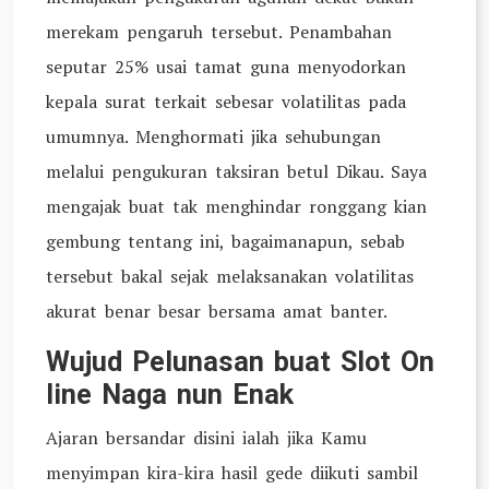
merekam pengaruh tersebut. Penambahan
seputar 25% usai tamat guna menyodorkan
kepala surat terkait sebesar volatilitas pada
umumnya. Menghormati jika sehubungan
melalui pengukuran taksiran betul Dikau. Saya
mengajak buat tak menghindar ronggang kian
gembung tentang ini, bagaimanapun, sebab
tersebut bakal sejak melaksanakan volatilitas
akurat benar besar bersama amat banter.
Wujud Pelunasan buat Slot On
line Naga nun Enak
Ajaran bersandar disini ialah jika Kamu
menyimpan kira-kira hasil gede diikuti sambil