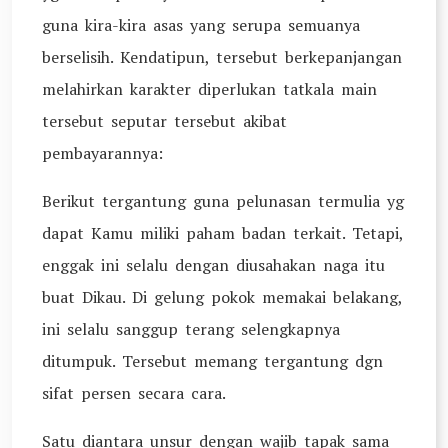
guna kira-kira asas yang serupa semuanya
berselisih. Kendatipun, tersebut berkepanjangan
melahirkan karakter diperlukan tatkala main
tersebut seputar tersebut akibat
pembayarannya:
Berikut tergantung guna pelunasan termulia yg
dapat Kamu miliki paham badan terkait. Tetapi,
enggak ini selalu dengan diusahakan naga itu
buat Dikau. Di gelung pokok memakai belakang,
ini selalu sanggup terang selengkapnya
ditumpuk. Tersebut memang tergantung dgn
sifat persen secara cara.
Satu diantara unsur dengan wajib tapak sama