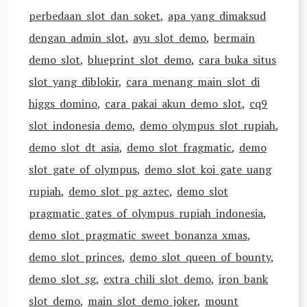
perbedaan slot dan soket
,
apa yang dimaksud
dengan admin slot
,
ayu slot demo
,
bermain
demo slot
,
blueprint slot demo
,
cara buka situs
slot yang diblokir
,
cara menang main slot di
higgs domino
,
cara pakai akun demo slot
,
cq9
slot indonesia demo
,
demo olympus slot rupiah
,
demo slot dt asia
,
demo slot fragmatic
,
demo
slot gate of olympus
,
demo slot koi gate uang
rupiah
,
demo slot pg aztec
,
demo slot
pragmatic gates of olympus rupiah indonesia
,
demo slot pragmatic sweet bonanza xmas
,
demo slot princes
,
demo slot queen of bounty
,
demo slot sg
,
extra chili slot demo
,
iron bank
slot demo
,
main slot demo joker
,
mount