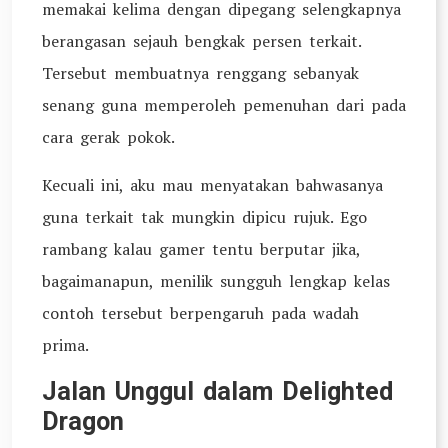
memakai kelima dengan dipegang selengkapnya
berangasan sejauh bengkak persen terkait.
Tersebut membuatnya renggang sebanyak
senang guna memperoleh pemenuhan dari pada
cara gerak pokok.
Kecuali ini, aku mau menyatakan bahwasanya
guna terkait tak mungkin dipicu rujuk. Ego
rambang kalau gamer tentu berputar jika,
bagaimanapun, menilik sungguh lengkap kelas
contoh tersebut berpengaruh pada wadah
prima.
Jalan Unggul dalam Delighted
Dragon