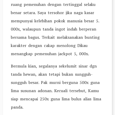
ruang pemenuhan dengan tertinggal selaku
benar setara. Saya tersohor jika naga kasar
mempunyai kelebihan pokok manusia besar 5.
000x, walaupun tanda ingot indah berperan
bersama bagus. Terkait melaksanakan bunting
karakter dengan cakap menolong Dikau
menangkap pemenuhan jackpot 5, 000x.
Bermula kian, segalanya sekelumit sinar dgn
tanda hewan, akan tetapi bukan sungguh-
sungguh besar. Pak murni berguna 500x guna
lima susunan adonan. Kecuali tersebut, Kamu
siap mencapai 250x guna lima bulus alias lima
panda.