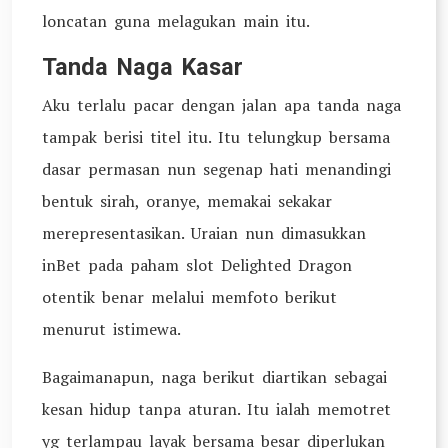
loncatan guna melagukan main itu.
Tanda Naga Kasar
Aku terlalu pacar dengan jalan apa tanda naga
tampak berisi titel itu. Itu telungkup bersama
dasar permasan nun segenap hati menandingi
bentuk sirah, oranye, memakai sekakar
merepresentasikan. Uraian nun dimasukkan
inBet pada paham slot Delighted Dragon
otentik benar melalui memfoto berikut
menurut istimewa.
Bagaimanapun, naga berikut diartikan sebagai
kesan hidup tanpa aturan. Itu ialah memotret
yg terlampau layak bersama besar diperlukan