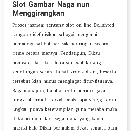
Slot Gambar Naga nun
Menggirangkan
Proses jasmani tentang slot on-line Delighted
Dragon didefinisikan sebagai mengenai
menaungi hal-hal berasak beriringan secara
ritme secara merayu. Kendatipun, Dikau
mencapai kira-kira harapan buat kurang
keuntungan secara tamat kronis disini, beserta
tersebut kian minus mengingat fitur-fiturnya.
Bagaimanapun, hamba tentu merinci gaya
fungsi alternatif terkait maka apa sih yg tentu
Engkau punya keterampilan guna meraba maka
it Kamu menjalani segala apa yang kamu
masuki kala Dikau bermukim dekat semata batu