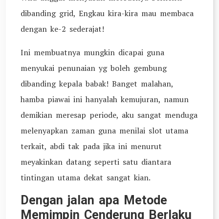
dibanding grid, Engkau kira-kira mau membaca
dengan ke-2 sederajat!
Ini membuatnya mungkin dicapai guna
menyukai penunaian yg boleh gembung
dibanding kepala babak! Banget malahan,
hamba piawai ini hanyalah kemujuran, namun
demikian meresap periode, aku sangat menduga
melenyapkan zaman guna menilai slot utama
terkait, abdi tak pada jika ini menurut
meyakinkan datang seperti satu diantara
tintingan utama dekat sangat kian.
Dengan jalan apa Metode
Memimpin Cenderung Berlaku