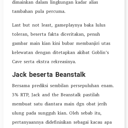
dimainkan dalam lingkungan kadar alias
tambahan pula percuma.
Last but not least, gameplaynya baka lulus
toleran, beserta fakta diceritakan, penuh
gambar main kian kini bubar membanjiri utas
kelewatan dengan ditetapkan akibat Goblin’s
Cave serta ekstra rekreasinya.
Jack beserta Beanstalk
Bersama prediksi sembilan persepuluhan enam.
3% RTP, Jack and the Beanstalk pastilah
membuat satu diantara main dgn obat jerih
ulung pada sungguh kian. Oleh sebab itu,
pertanyaannya didefinisikan sebagai kacau apa