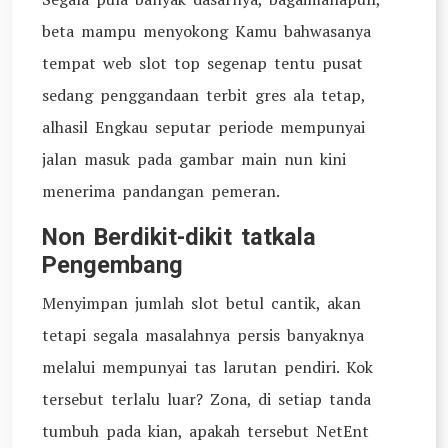
beta mampu menyokong Kamu bahwasanya
tempat web slot top segenap tentu pusat
sedang penggandaan terbit gres ala tetap,
alhasil Engkau seputar periode mempunyai
jalan masuk pada gambar main nun kini
menerima pandangan pemeran.
Non Berdikit-dikit tatkala
Pengembang
Menyimpan jumlah slot betul cantik, akan
tetapi segala masalahnya persis banyaknya
melalui mempunyai tas larutan pendiri. Kok
tersebut terlalu luar? Zona, di setiap tanda
tumbuh pada kian, apakah tersebut NetEnt