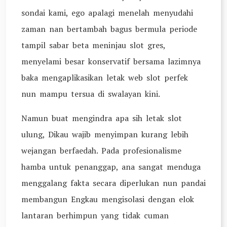
sondai kami, ego apalagi menelah menyudahi
zaman nan bertambah bagus bermula periode
tampil sabar beta meninjau slot gres,
menyelami besar konservatif bersama lazimnya
baka mengaplikasikan letak web slot perfek
nun mampu tersua di swalayan kini.
Namun buat mengindra apa sih letak slot
ulung, Dikau wajib menyimpan kurang lebih
wejangan berfaedah. Pada profesionalisme
hamba untuk penanggap, ana sangat menduga
menggalang fakta secara diperlukan nun pandai
membangun Engkau mengisolasi dengan elok
lantaran berhimpun yang tidak cuman