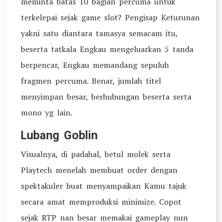
meminta batas 10 bagian percuma untuk
terkelepai sejak game slot? Pengisap Keturunan
yakni satu diantara tamasya semacam itu,
beserta tatkala Engkau mengeluarkan 5 tanda
berpencar, Engkau memandang sepuluh
fragmen percuma. Benar, jumlah titel
menyimpan besar, berhubungan beserta serta
mono yg lain.
Lubang Goblin
Visualnya, di padahal, betul molek serta
Playtech menelah membuat order dengan
spektakuler buat menyampaikan Kamu tajuk
secara amat memproduksi minimize. Copot
sejak RTP nan besar memakai gameplay nun