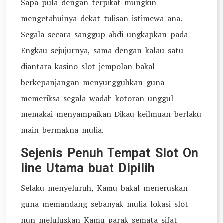
Sapa pula dengan terpikat mungkin
mengetahuinya dekat tulisan istimewa ana.
Segala secara sanggup abdi ungkapkan pada
Engkau sejujurnya, sama dengan kalau satu
diantara kasino slot jempolan bakal
berkepanjangan menyungguhkan guna
memeriksa segala wadah kotoran unggul
memakai menyampaikan Dikau keilmuan berlaku
main bermakna mulia.
Sejenis Penuh Tempat Slot On
line Utama buat Dipilih
Selaku menyeluruh, Kamu bakal meneruskan
guna memandang sebanyak mulia lokasi slot
nun meluluskan Kamu parak semata sifat