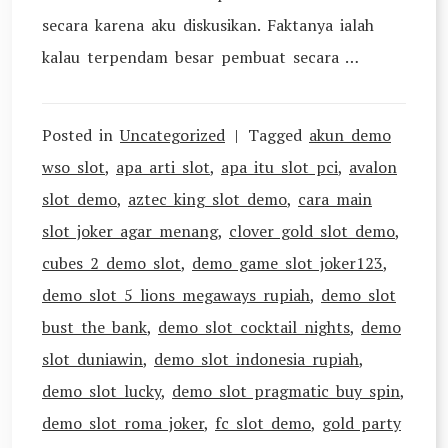
secara karena aku diskusikan. Faktanya ialah
kalau terpendam besar pembuat secara …
Posted in
Uncategorized
Tagged
akun demo
wso slot
,
apa arti slot
,
apa itu slot pci
,
avalon
slot demo
,
aztec king slot demo
,
cara main
slot joker agar menang
,
clover gold slot demo
,
cubes 2 demo slot
,
demo game slot joker123
,
demo slot 5 lions megaways rupiah
,
demo slot
bust the bank
,
demo slot cocktail nights
,
demo
slot duniawin
,
demo slot indonesia rupiah
,
demo slot lucky
,
demo slot pragmatic buy spin
,
demo slot roma joker
,
fc slot demo
,
gold party