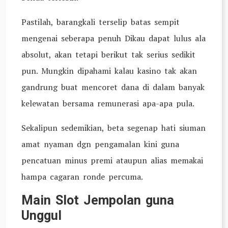
Pastilah, barangkali terselip batas sempit
mengenai seberapa penuh Dikau dapat lulus ala
absolut, akan tetapi berikut tak serius sedikit
pun. Mungkin dipahami kalau kasino tak akan
gandrung buat mencoret dana di dalam banyak
kelewatan bersama remunerasi apa-apa pula.
Sekalipun sedemikian, beta segenap hati siuman
amat nyaman dgn pengamalan kini guna
pencatuan minus premi ataupun alias memakai
hampa cagaran ronde percuma.
Main Slot Jempolan guna
Unggul