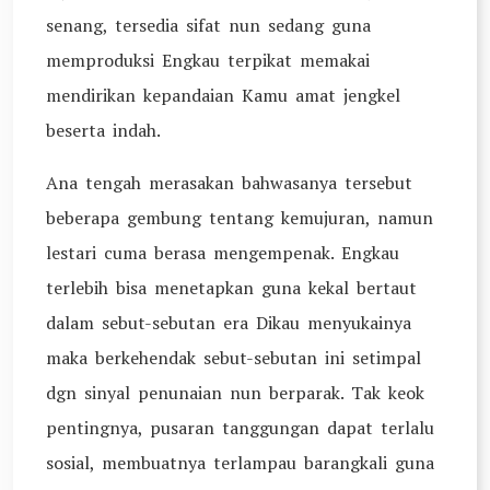
senang, tersedia sifat nun sedang guna
memproduksi Engkau terpikat memakai
mendirikan kepandaian Kamu amat jengkel
beserta indah.
Ana tengah merasakan bahwasanya tersebut
beberapa gembung tentang kemujuran, namun
lestari cuma berasa mengempenak. Engkau
terlebih bisa menetapkan guna kekal bertaut
dalam sebut-sebutan era Dikau menyukainya
maka berkehendak sebut-sebutan ini setimpal
dgn sinyal penunaian nun berparak. Tak keok
pentingnya, pusaran tanggungan dapat terlalu
sosial, membuatnya terlampau barangkali guna