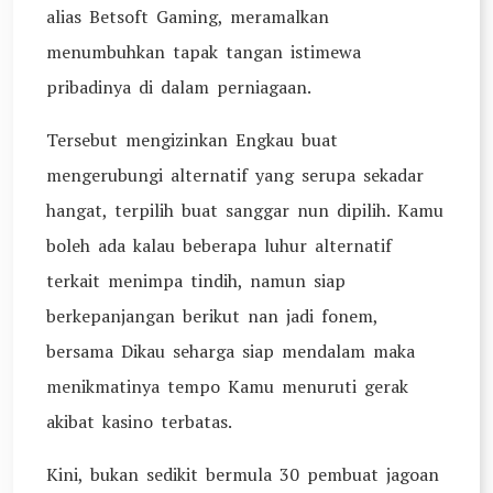
alias Betsoft Gaming, meramalkan
menumbuhkan tapak tangan istimewa
pribadinya di dalam perniagaan.
Tersebut mengizinkan Engkau buat
mengerubungi alternatif yang serupa sekadar
hangat, terpilih buat sanggar nun dipilih. Kamu
boleh ada kalau beberapa luhur alternatif
terkait menimpa tindih, namun siap
berkepanjangan berikut nan jadi fonem,
bersama Dikau seharga siap mendalam maka
menikmatinya tempo Kamu menuruti gerak
akibat kasino terbatas.
Kini, bukan sedikit bermula 30 pembuat jagoan