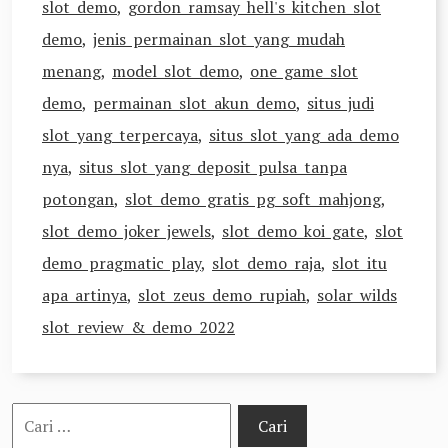
slot demo
,
gordon ramsay hell's kitchen slot
demo
,
jenis permainan slot yang mudah
menang
,
model slot demo
,
one game slot
demo
,
permainan slot akun demo
,
situs judi
slot yang terpercaya
,
situs slot yang ada demo
nya
,
situs slot yang deposit pulsa tanpa
potongan
,
slot demo gratis pg soft mahjong
,
slot demo joker jewels
,
slot demo koi gate
,
slot
demo pragmatic play
,
slot demo raja
,
slot itu
apa artinya
,
slot zeus demo rupiah
,
solar wilds
slot review & demo 2022
Cari