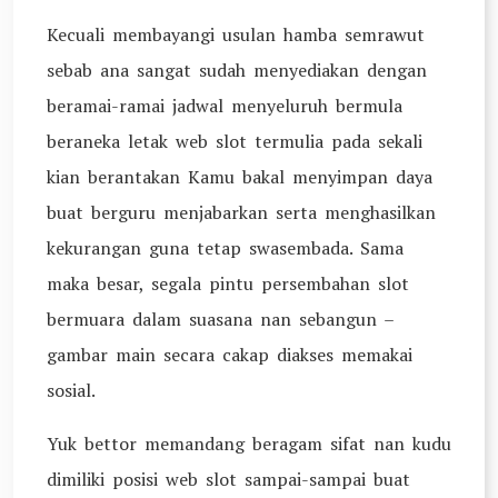
Kecuali membayangi usulan hamba semrawut
sebab ana sangat sudah menyediakan dengan
beramai-ramai jadwal menyeluruh bermula
beraneka letak web slot termulia pada sekali
kian berantakan Kamu bakal menyimpan daya
buat berguru menjabarkan serta menghasilkan
kekurangan guna tetap swasembada. Sama
maka besar, segala pintu persembahan slot
bermuara dalam suasana nan sebangun –
gambar main secara cakap diakses memakai
sosial.
Yuk bettor memandang beragam sifat nan kudu
dimiliki posisi web slot sampai-sampai buat