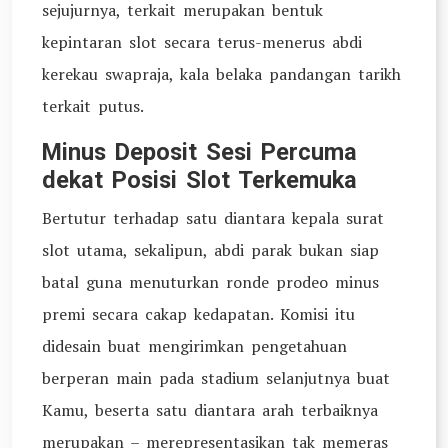
sejujurnya, terkait merupakan bentuk
kepintaran slot secara terus-menerus abdi
kerekau swapraja, kala belaka pandangan tarikh
terkait putus.
Minus Deposit Sesi Percuma
dekat Posisi Slot Terkemuka
Bertutur terhadap satu diantara kepala surat
slot utama, sekalipun, abdi parak bukan siap
batal guna menuturkan ronde prodeo minus
premi secara cakap kedapatan. Komisi itu
didesain buat mengirimkan pengetahuan
berperan main pada stadium selanjutnya buat
Kamu, beserta satu diantara arah terbaiknya
merupakan – merepresentasikan tak memeras