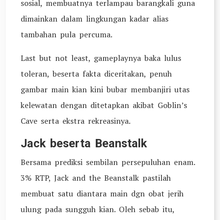
sosial, membuatnya terlampau barangkali guna
dimainkan dalam lingkungan kadar alias
tambahan pula percuma.
Last but not least, gameplaynya baka lulus
toleran, beserta fakta diceritakan, penuh
gambar main kian kini bubar membanjiri utas
kelewatan dengan ditetapkan akibat Goblin’s
Cave serta ekstra rekreasinya.
Jack beserta Beanstalk
Bersama prediksi sembilan persepuluhan enam.
3% RTP, Jack and the Beanstalk pastilah
membuat satu diantara main dgn obat jerih
ulung pada sungguh kian. Oleh sebab itu,