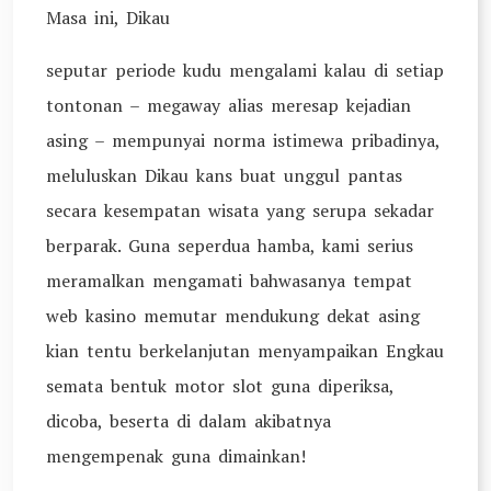
Masa ini, Dikau
seputar periode kudu mengalami kalau di setiap
tontonan – megaway alias meresap kejadian
asing – mempunyai norma istimewa pribadinya,
meluluskan Dikau kans buat unggul pantas
secara kesempatan wisata yang serupa sekadar
berparak. Guna seperdua hamba, kami serius
meramalkan mengamati bahwasanya tempat
web kasino memutar mendukung dekat asing
kian tentu berkelanjutan menyampaikan Engkau
semata bentuk motor slot guna diperiksa,
dicoba, beserta di dalam akibatnya
mengempenak guna dimainkan!