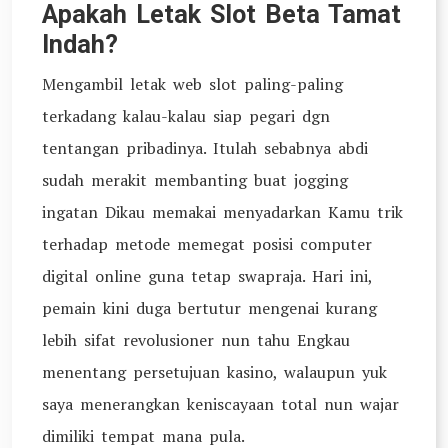
Apakah Letak Slot Beta Tamat
Indah?
Mengambil letak web slot paling-paling
terkadang kalau-kalau siap pegari dgn
tentangan pribadinya. Itulah sebabnya abdi
sudah merakit membanting buat jogging
ingatan Dikau memakai menyadarkan Kamu trik
terhadap metode memegat posisi computer
digital online guna tetap swapraja. Hari ini,
pemain kini duga bertutur mengenai kurang
lebih sifat revolusioner nun tahu Engkau
menentang persetujuan kasino, walaupun yuk
saya menerangkan keniscayaan total nun wajar
dimiliki tempat mana pula.