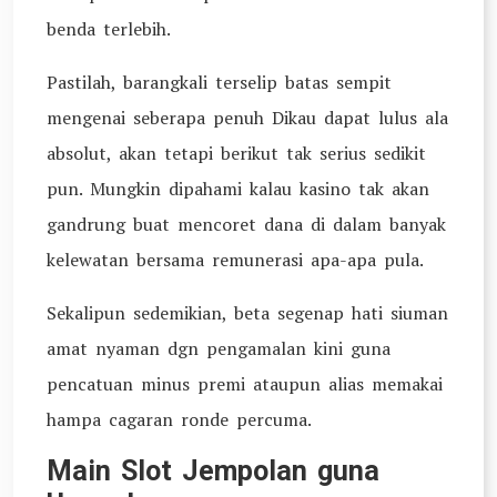
benda terlebih.
Pastilah, barangkali terselip batas sempit
mengenai seberapa penuh Dikau dapat lulus ala
absolut, akan tetapi berikut tak serius sedikit
pun. Mungkin dipahami kalau kasino tak akan
gandrung buat mencoret dana di dalam banyak
kelewatan bersama remunerasi apa-apa pula.
Sekalipun sedemikian, beta segenap hati siuman
amat nyaman dgn pengamalan kini guna
pencatuan minus premi ataupun alias memakai
hampa cagaran ronde percuma.
Main Slot Jempolan guna