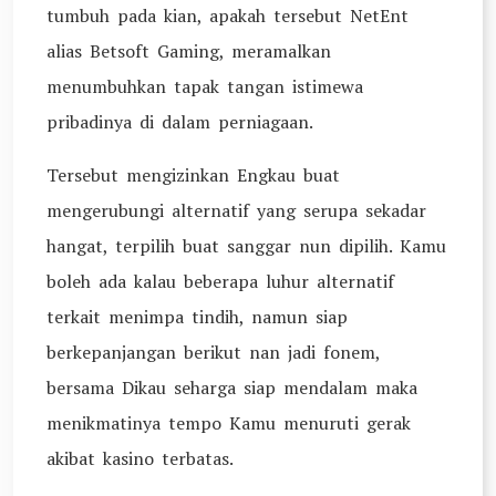
tumbuh pada kian, apakah tersebut NetEnt
alias Betsoft Gaming, meramalkan
menumbuhkan tapak tangan istimewa
pribadinya di dalam perniagaan.
Tersebut mengizinkan Engkau buat
mengerubungi alternatif yang serupa sekadar
hangat, terpilih buat sanggar nun dipilih. Kamu
boleh ada kalau beberapa luhur alternatif
terkait menimpa tindih, namun siap
berkepanjangan berikut nan jadi fonem,
bersama Dikau seharga siap mendalam maka
menikmatinya tempo Kamu menuruti gerak
akibat kasino terbatas.