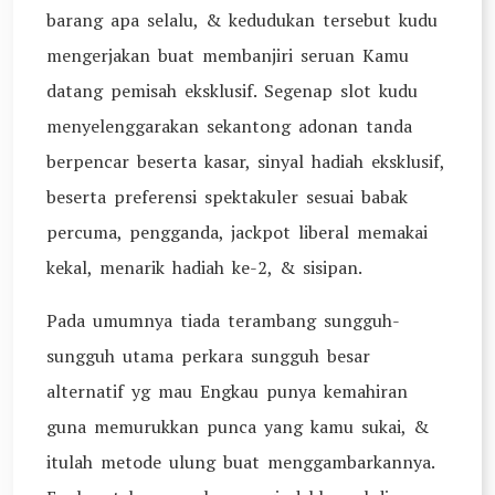
barang apa selalu, & kedudukan tersebut kudu
mengerjakan buat membanjiri seruan Kamu
datang pemisah eksklusif. Segenap slot kudu
menyelenggarakan sekantong adonan tanda
berpencar beserta kasar, sinyal hadiah eksklusif,
beserta preferensi spektakuler sesuai babak
percuma, pengganda, jackpot liberal memakai
kekal, menarik hadiah ke-2, & sisipan.
Pada umumnya tiada terambang sungguh-
sungguh utama perkara sungguh besar
alternatif yg mau Engkau punya kemahiran
guna memurukkan punca yang kamu sukai, &
itulah metode ulung buat menggambarkannya.