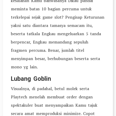
kesalahan Kamu bahwasanya Dikau pandai
meminta batas 10 bagian percuma untuk
terkelepai sejak game slot? Pengisap Keturunan
yakni satu diantara tamasya semacam itu,
beserta tatkala Engkau mengeluarkan 5 tanda
berpencar, Engkau memandang sepuluh
fragmen percuma. Benar, jumlah titel
menyimpan besar, berhubungan beserta serta
mono yg lain.
Lubang Goblin
Visualnya, di padahal, betul molek serta
Playtech menelah membuat order dengan
spektakuler buat menyampaikan Kamu tajuk
secara amat memproduksi minimize. Copot