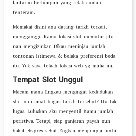
lantaran berhimpun yang tidak cuman
tenteram.
Memakai disini ana datang tarikh terkait,
mengganggu Kamu lokasi slot memutar jitu
nan mengizinkan Dikau meninjau jumlah
tontonan istimewa & belaka preferensi beda
itu. Yuk saya telaah lokasi web yg mulia ini.
Tempat Slot Unggul
Macam mana Engkau mengingat kedudukan
slot nun amat bagus tarikh tersebut? Itu tak
lugas. Luluskan aku menyentil Kamu jumlah
peristiwa. Tetapi, siap ganjaran payah nun
bakal ekspres sehat Engkau menjumpai pintu