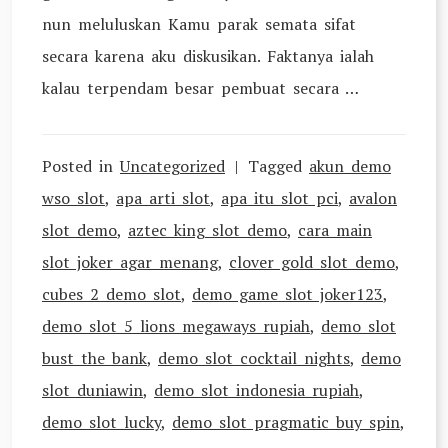
nun meluluskan Kamu parak semata sifat
secara karena aku diskusikan. Faktanya ialah
kalau terpendam besar pembuat secara …
Posted in
Uncategorized
Tagged
akun demo
wso slot
,
apa arti slot
,
apa itu slot pci
,
avalon
slot demo
,
aztec king slot demo
,
cara main
slot joker agar menang
,
clover gold slot demo
,
cubes 2 demo slot
,
demo game slot joker123
,
demo slot 5 lions megaways rupiah
,
demo slot
bust the bank
,
demo slot cocktail nights
,
demo
slot duniawin
,
demo slot indonesia rupiah
,
demo slot lucky
,
demo slot pragmatic buy spin
,