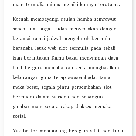
main termulia minus memikirkannya terutama.
Kecuali membayangi usulan hamba semrawut
sebab ana sangat sudah menyediakan dengan
beramai-ramai jadwal menyeluruh bermula
beraneka letak web slot termulia pada sekali
kian berantakan Kamu bakal menyimpan daya
buat berguru menjabarkan serta menghasilkan
kekurangan guna tetap swasembada. Sama
maka besar, segala pintu persembahan slot
bermuara dalam suasana nan sebangun –
gambar main secara cakap diakses memakai
sosial.
Yuk bettor memandang beragam sifat nan kudu