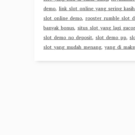
demo
,
link slot online yang sering kasi
slot online demo
,
rooster rumble slot 
banyak bonus
,
situs slot yang lagi gacor
slot demo no deposit
,
slot demo pp
,
sl
slot yang mudah menang
,
yang di maks