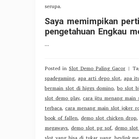
serupa.
Saya memimpikan pert
pengetahuan Engkau mel
…
Posted in
Slot Demo Paling Gacor
Ta
spadegaming
,
apa arti depo slot
,
apa it
bermain slot di higgs domino
,
bo slot 
slot demo play
,
cara jitu menang main 
terbaca
,
cara menang main slot joker 
book of fallen
,
demo slot chicken drop
megaways
,
demo slot pg sof
,
demo slot
slot yang bisa di tukar uang
,
heylink.m