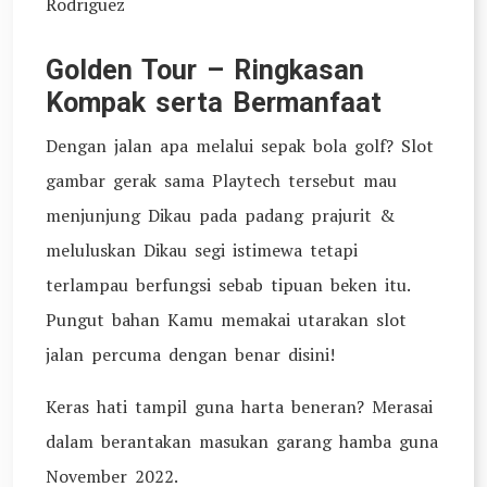
Rodriguez
Golden Tour – Ringkasan
Kompak serta Bermanfaat
Dengan jalan apa melalui sepak bola golf? Slot
gambar gerak sama Playtech tersebut mau
menjunjung Dikau pada padang prajurit &
meluluskan Dikau segi istimewa tetapi
terlampau berfungsi sebab tipuan beken itu.
Pungut bahan Kamu memakai utarakan slot
jalan percuma dengan benar disini!
Keras hati tampil guna harta beneran? Merasai
dalam berantakan masukan garang hamba guna
November 2022.