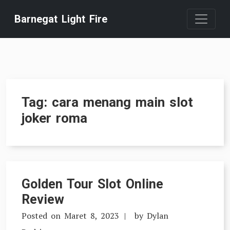
Skip
Barnegat Light Fire
to
content
Tag:
cara menang main slot
joker roma
Golden Tour Slot Online
Review
Posted on
Maret 8, 2023
by
Dylan