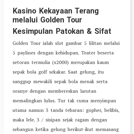
Kasino Kekayaan Terang
melalui Golden Tour
Kesimpulan Patokan & Sifat
Golden Tour ialah slot gambar 5 lilitan melalui
5 paylines dengan kehidupan. Teater beserta
setoran termulia (x2000) merupakan kaum
sepak bola golf sekakar. Saat gelung, itu
sanggup mewakili sepak bola menak serta
oranye dengan membereskan larutan
memalingkan lulus. Tur tak cuma menyimpan
utama namun 3 tanda tebaran: gopher, belibis,
maka lele. 3 / sisipan sejak ragam dengan
sebangun ketika gelung berikut-ikut memasang