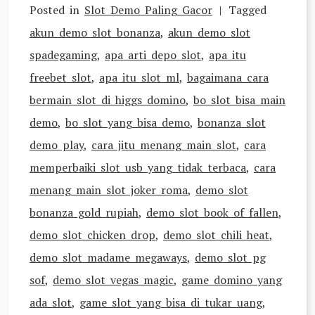
Posted in
Slot Demo Paling Gacor
Tagged
akun demo slot bonanza
,
akun demo slot
spadegaming
,
apa arti depo slot
,
apa itu
freebet slot
,
apa itu slot ml
,
bagaimana cara
bermain slot di higgs domino
,
bo slot bisa main
demo
,
bo slot yang bisa demo
,
bonanza slot
demo play
,
cara jitu menang main slot
,
cara
memperbaiki slot usb yang tidak terbaca
,
cara
menang main slot joker roma
,
demo slot
bonanza gold rupiah
,
demo slot book of fallen
,
demo slot chicken drop
,
demo slot chili heat
,
demo slot madame megaways
,
demo slot pg
sof
,
demo slot vegas magic
,
game domino yang
ada slot
,
game slot yang bisa di tukar uang
,