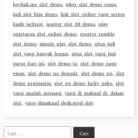
heylink.me slot demo
,
joker slot demo roma
,
judi slot bisa demo
,
link slot online yang sering
kasih jackpot
,
master slot 88 demo
,
play
spartacus slot online demo
,
rooster rumble
slot demo
,
simple play slot demo
,
situs judi
slot yang banyak bonus
,
situs slot yang lagi
gacor hari ini
,
slot demo jp
,
slot demo naga
emas
,
slot demo no deposit
,
slot demo pp
,
slot
demo pragmatig
,
slot pg demo lucky neko
,
slot
yang mudah menang
,
yang di maksud dc dalam
slot
,
yang dimaksud dedicated slot
Cari