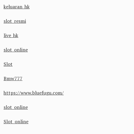
keluaran hk
slot resmi
live hk
slot online
Slot
Bmw777
https://www.bluefugu.com/
slot online
Slot online