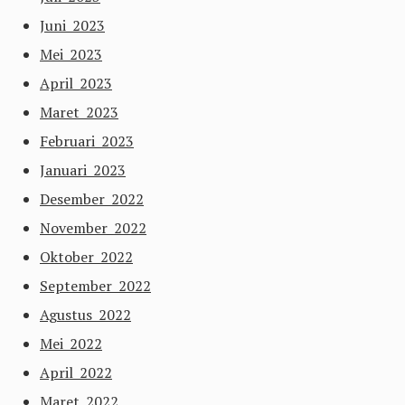
Juni 2023
Mei 2023
April 2023
Maret 2023
Februari 2023
Januari 2023
Desember 2022
November 2022
Oktober 2022
September 2022
Agustus 2022
Mei 2022
April 2022
Maret 2022