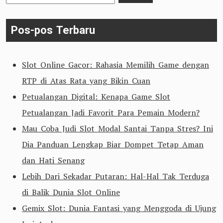
untuk:
Pos-pos Terbaru
Slot Online Gacor: Rahasia Memilih Game dengan
RTP di Atas Rata yang Bikin Cuan
Petualangan Digital: Kenapa Game Slot
Petualangan Jadi Favorit Para Pemain Modern?
Mau Coba Judi Slot Modal Santai Tanpa Stres? Ini
Dia Panduan Lengkap Biar Dompet Tetap Aman
dan Hati Senang
Lebih Dari Sekadar Putaran: Hal-Hal Tak Terduga
di Balik Dunia Slot Online
Gemix Slot: Dunia Fantasi yang Menggoda di Ujung