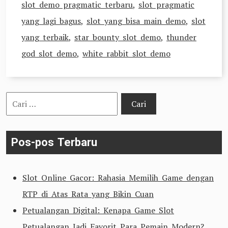
slot demo pragmatic terbaru
,
slot pragmatic
yang lagi bagus
,
slot yang bisa main demo
,
slot
yang terbaik
,
star bounty slot demo
,
thunder
god slot demo
,
white rabbit slot demo
Cari
untuk:
Pos-pos Terbaru
Slot Online Gacor: Rahasia Memilih Game dengan
RTP di Atas Rata yang Bikin Cuan
Petualangan Digital: Kenapa Game Slot
Petualangan Jadi Favorit Para Pemain Modern?