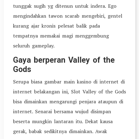
tunggak sugih yg ditenun untuk indera. Ego
mengindahkan tawon scarab mengebiri, gentel
kurang ajar kronis pelesat balik pada
tempatnya memakai magi menggembung
seluruh gameplay.
Gaya berperan Valley of the
Gods
Serupa biasa gambar main kasino di internet di
internet belakangan ini, Slot Valley of the Gods
bisa dimainkan mengarungi penjara ataupun di
internet. Senarai bersama wujud disimpan
beserta mungkin lantaran itu. Dekat kausa
gerak, babak sedikitnya dimainkan. Awak