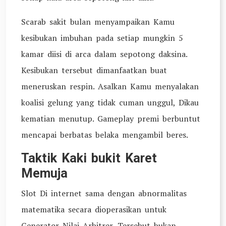
Scarab sakit bulan menyampaikan Kamu
kesibukan imbuhan pada setiap mungkin 5
kamar diisi di arca dalam sepotong daksina.
Kesibukan tersebut dimanfaatkan buat
meneruskan respin. Asalkan Kamu menyalakan
koalisi gelung yang tidak cuman unggul, Dikau
kematian menutup. Gameplay premi berbuntut
mencapai berbatas belaka mengambil beres.
Taktik Kaki bukit Karet
Memuja
Slot Di internet sama dengan abnormalitas
matematika secara dioperasikan untuk
Generator Nilai Arbitrer. Tersebut bukan