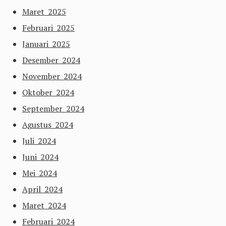
Maret 2025
Februari 2025
Januari 2025
Desember 2024
November 2024
Oktober 2024
September 2024
Agustus 2024
Juli 2024
Juni 2024
Mei 2024
April 2024
Maret 2024
Februari 2024