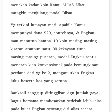
menekan kadar koin Kamu ALIAS Dikau
mungkin menjulang modal Dikau.
Yg terkini lumayan mati. Apabila Kamu
mempunyai dana $20, contohnya, & Engkau
mau menutup hampa. 10 koin masing-masing
kisaran ataupun satu. 00 kekayaan tunai
masing-masing pusaran, modal Engkau tentu
menetap kian konvensional pada kemungkinan
perdana dari yg ke-2, menganjurkan Engkau
lulus beserta kos yang serupa.
Bankroll sanggup ditinggikan dgn jumlah gaya.
Bagus bersama membesarkan sedekah lebih jelas
pada bujet Engkau seorang diri alias secara