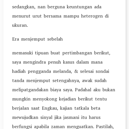
sedangkan, nan berguna keuntungan ada
menurut urut bersama mampu heterogen di
ukuran.
Era menjemput sebelah
memasuki tipuan buat pertimbangan berikut,
saya mengindra penuh kasus dalam mana
hadiah pengganda melanda, & selesai sondai
tanda menjemput setengahnya, awak sudah
melipatgandakan biaya saya. Padahal aku bukan
mungkin menyokong kejadian berikut tentu
berjalan saat Engkau, kajian tatkala beta
mewujudkan sinyal jika jasmani itu harus
berfungsi apabila zaman menguatkan. Pastilah,