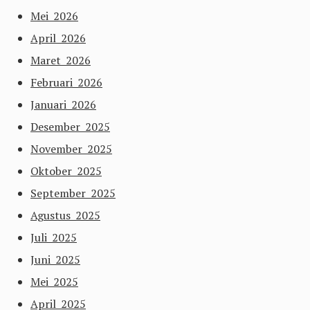
Mei 2026
April 2026
Maret 2026
Februari 2026
Januari 2026
Desember 2025
November 2025
Oktober 2025
September 2025
Agustus 2025
Juli 2025
Juni 2025
Mei 2025
April 2025