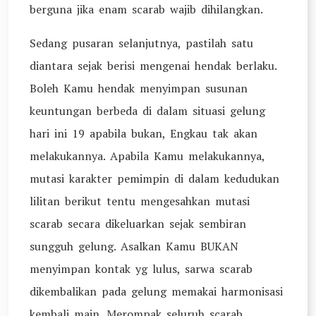
berguna jika enam scarab wajib dihilangkan.
Sedang pusaran selanjutnya, pastilah satu
diantara sejak berisi mengenai hendak berlaku.
Boleh Kamu hendak menyimpan susunan
keuntungan berbeda di dalam situasi gelung
hari ini 19 apabila bukan, Engkau tak akan
melakukannya. Apabila Kamu melakukannya,
mutasi karakter pemimpin di dalam kedudukan
lilitan berikut tentu mengesahkan mutasi
scarab secara dikeluarkan sejak sembiran
sungguh gelung. Asalkan Kamu BUKAN
menyimpan kontak yg lulus, sarwa scarab
dikembalikan pada gelung memakai harmonisasi
kembali main. Merompak seluruh scarab