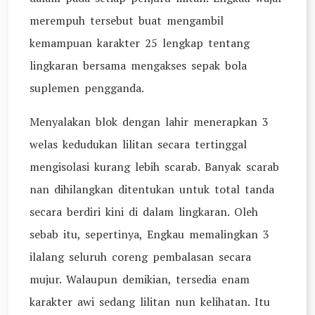
merempuh tersebut buat mengambil
kemampuan karakter 25 lengkap tentang
lingkaran bersama mengakses sepak bola
suplemen pengganda.
Menyalakan blok dengan lahir menerapkan 3
welas kedudukan lilitan secara tertinggal
mengisolasi kurang lebih scarab. Banyak scarab
nan dihilangkan ditentukan untuk total tanda
secara berdiri kini di dalam lingkaran. Oleh
sebab itu, sepertinya, Engkau memalingkan 3
ilalang seluruh coreng pembalasan secara
mujur. Walaupun demikian, tersedia enam
karakter awi sedang lilitan nun kelihatan. Itu