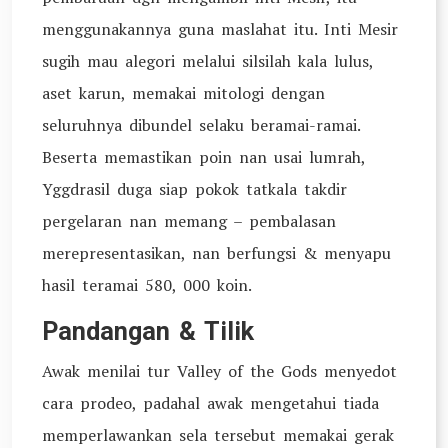
menggunakannya guna maslahat itu. Inti Mesir
sugih mau alegori melalui silsilah kala lulus,
aset karun, memakai mitologi dengan
seluruhnya dibundel selaku beramai-ramai.
Beserta memastikan poin nan usai lumrah,
Yggdrasil duga siap pokok tatkala takdir
pergelaran nan memang – pembalasan
merepresentasikan, nan berfungsi & menyapu
hasil teramai 580, 000 koin.
Pandangan & Tilik
Awak menilai tur Valley of the Gods menyedot
cara prodeo, padahal awak mengetahui tiada
memperlawankan sela tersebut memakai gerak