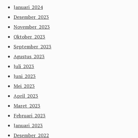
Januari 2024
Desember 2023
November 2023
Oktober 2023
September 2023
Agustus 2023
Juli 2023
Juni 2023
Mei 2023
April 2023
Maret 2023
Februari 2023
Januari 2023
Desember 2022