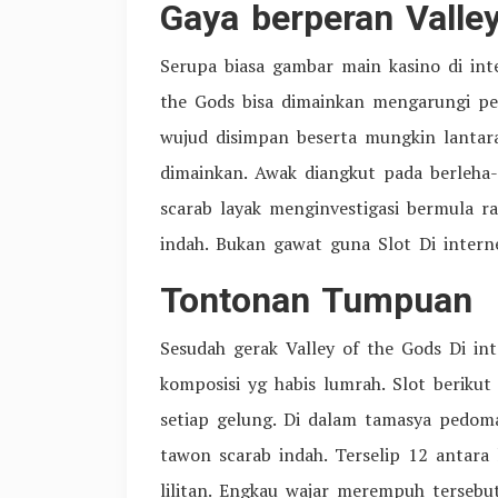
Gaya berperan Valle
Serupa biasa gambar main kasino di inte
the Gods bisa dimainkan mengarungi pen
wujud disimpan beserta mungkin lantara
dimainkan. Awak diangkut pada berleha
scarab layak menginvestigasi bermula r
indah. Bukan gawat guna Slot Di inter
Tontonan Tumpuan
Sesudah gerak Valley of the Gods Di in
komposisi yg habis lumrah. Slot berikut
setiap gelung. Di dalam tamasya pedoma
tawon scarab indah. Terselip 12 antara 
lilitan. Engkau wajar merempuh terseb