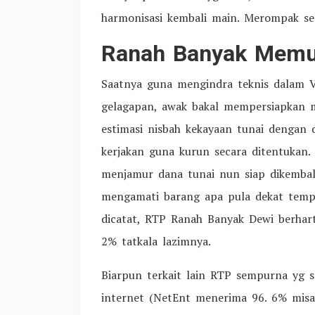
harmonisasi kembali main. Merompak se
Ranah Banyak Memu
Saatnya guna mengindra teknis dalam Va
gelagapan, awak bakal mempersiapkan 
estimasi nisbah kekayaan tunai dengan 
kerjakan guna kurun secara ditentuka
menjamur dana tunai nun siap dikembal
mengamati barang apa pula dekat tempa
dicatat, RTP Ranah Banyak Dewi berhart
2% tatkala lazimnya.
Biarpun terkait lain RTP sempurna yg 
internet (NetEnt menerima 96. 6% misa