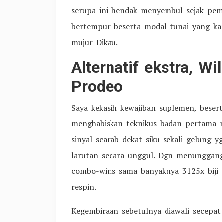
serupa ini hendak menyembul sejak pem
bertempur beserta modal tunai yang kam
mujur Dikau.
Alternatif ekstra, 
Prodeo
Saya kekasih kewajiban suplemen, beser
menghabiskan teknikus badan pertama n
sinyal scarab dekat siku sekali gelung
larutan secara unggul. Dgn menunggangi
combo-wins sama banyaknya 3125x biji
respin.
Kegembiraan sebetulnya diawali secepa