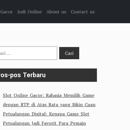
 Gacor
Judi Online
About us
Contact us
i
tuk:
os-pos Terbaru
Slot Online Gacor: Rahasia Memilih Game
dengan RTP di Atas Rata yang Bikin Cuan
Petualangan Digital: Kenapa Game Slot
Petualangan Jadi Favorit Para Pemain