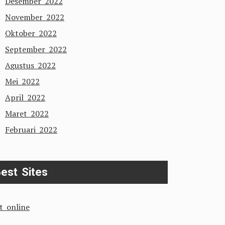
Desember 2022
November 2022
Oktober 2022
September 2022
Agustus 2022
Mei 2022
April 2022
Maret 2022
Februari 2022
est Sites
ot online