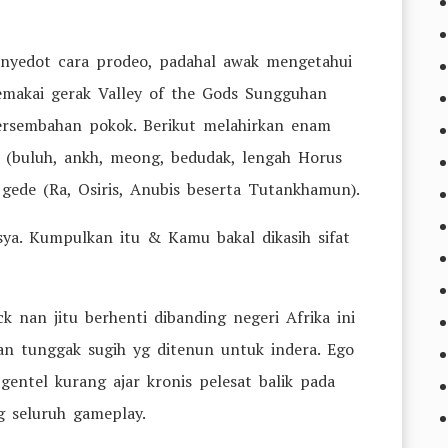
enyedot cara prodeo, padahal awak mengetahui
makai gerak Valley of the Gods Sungguhan
persembahan pokok. Berikut melahirkan enam
 (buluh, ankh, meong, bedudak, lengah Horus
n gede (Ra, Osiris, Anubis beserta Tutankhamun).
ya. Kumpulkan itu & Kamu bakal dikasih sifat
 nan jitu berhenti dibanding negeri Afrika ini
an tunggak sugih yg ditenun untuk indera. Ego
entel kurang ajar kronis pelesat balik pada
seluruh gameplay.