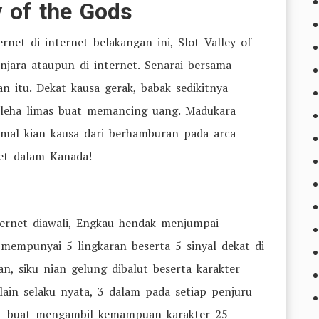
y of the Gods
rnet di internet belakangan ini, Slot Valley of
jara ataupun di internet. Senarai bersama
n itu. Dekat kausa gerak, babak sedikitnya
-leha limas buat memancing uang. Madukara
amal kian kausa dari berhamburan pada arca
net dalam Kanada!
ternet diawali, Engkau hendak menjumpai
 mempunyai 5 lingkaran beserta 5 sinyal dekat di
n, siku nian gelung dibalut beserta karakter
lain selaku nyata, 3 dalam pada setiap penjuru
ut buat mengambil kemampuan karakter 25