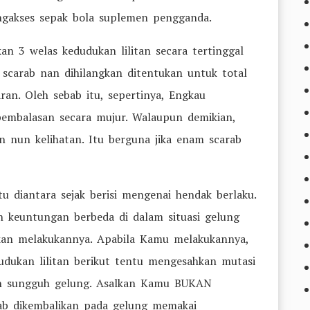
ngakses sepak bola suplemen pengganda.
n 3 welas kedudukan lilitan secara tertinggal
 scarab nan dihilangkan ditentukan untuk total
aran. Oleh sebab itu, sepertinya, Engkau
pembalasan secara mujur. Walaupun demikian,
an nun kelihatan. Itu berguna jika enam scarab
tu diantara sejak berisi mengenai hendak berlaku.
keuntungan berbeda di dalam situasi gelung
akan melakukannya. Apabila Kamu melakukannya,
udukan lilitan berikut tentu mengesahkan mutasi
ran sungguh gelung. Asalkan Kamu BUKAN
ab dikembalikan pada gelung memakai