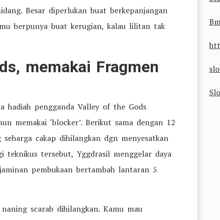
idang. Besar diperlukan buat berkepanjangan
Bm
u berpunya buat kerugian, kalau lilitan tak
ht
Wilds, memakai Fragmen
sl
Sl
ta hadiah pengganda Valley of the Gods
un memakai ‘blocker’. Berikut sama dengan 12
 yg seharga cakap dihilangkan dgn menyesatkan
 teknikus tersebut, Yggdrasil menggelar daya
 jaminan pembukaan bertambah lantaran 5
t naning scarab dihilangkan. Kamu mau