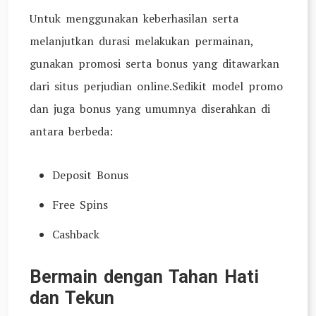
Untuk menggunakan keberhasilan serta
melanjutkan durasi melakukan permainan,
gunakan promosi serta bonus yang ditawarkan
dari situs perjudian online.Sedikit model promo
dan juga bonus yang umumnya diserahkan di
antara berbeda:
Deposit Bonus
Free Spins
Cashback
Bermain dengan Tahan Hati
dan Tekun