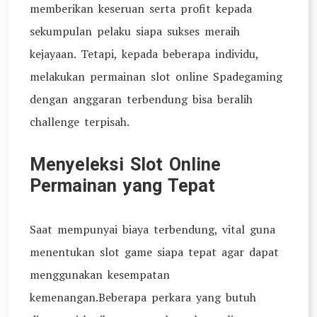
memberikan keseruan serta profit kepada
sekumpulan pelaku siapa sukses meraih
kejayaan. Tetapi, kepada beberapa individu,
melakukan permainan slot online Spadegaming
dengan anggaran terbendung bisa beralih
challenge terpisah.
Menyeleksi Slot Online
Permainan yang Tepat
Saat mempunyai biaya terbendung, vital guna
menentukan slot game siapa tepat agar dapat
menggunakan kesempatan
kemenangan.Beberapa perkara yang butuh