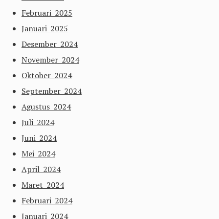
Februari 2025
Januari 2025
Desember 2024
November 2024
Oktober 2024
September 2024
Agustus 2024
Juli 2024
Juni 2024
Mei 2024
April 2024
Maret 2024
Februari 2024
Januari 2024