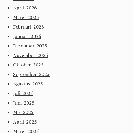
April 2026
Maret 2026
Februari 2026
Januari 2026
Desember 2025
November 2025
Oktober 2025
September 2025
Agustus 2025
Juli 2025
Juni 2025
Mei 2025
April 2025
Maret 2025