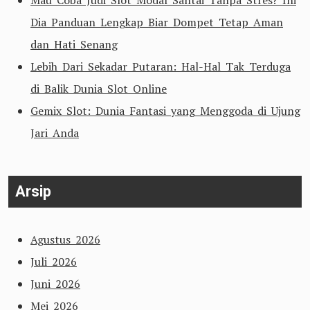
Mau Coba Judi Slot Modal Santai Tanpa Stres? Ini
Dia Panduan Lengkap Biar Dompet Tetap Aman
dan Hati Senang
Lebih Dari Sekadar Putaran: Hal-Hal Tak Terduga
di Balik Dunia Slot Online
Gemix Slot: Dunia Fantasi yang Menggoda di Ujung
Jari Anda
Arsip
Agustus 2026
Juli 2026
Juni 2026
Mei 2026