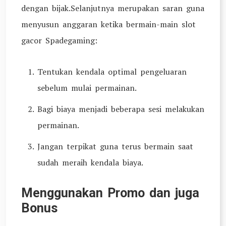
dengan bijak.Selanjutnya merupakan saran guna
menyusun anggaran ketika bermain-main slot
gacor Spadegaming:
Tentukan kendala optimal pengeluaran
sebelum mulai permainan.
Bagi biaya menjadi beberapa sesi melakukan
permainan.
Jangan terpikat guna terus bermain saat
sudah meraih kendala biaya.
Menggunakan Promo dan juga
Bonus