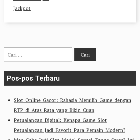
Jackpot
Cari
untuk:
Pos-pos Terbaru
Slot Online Gacor: Rahasia Memilih Game dengan
RTP di Atas Rata yang Bikin Cuan
Petualangan Digital: Kenapa Game Slot
Petualangan Jadi Favorit Para Pemain Modern?