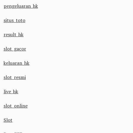
pengeluaran hk
situs toto
result hk
slot gacor
keluaran hk
slot resmi
live hk
slot online
Slot