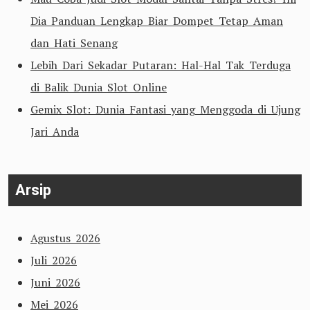
Dia Panduan Lengkap Biar Dompet Tetap Aman
dan Hati Senang
Lebih Dari Sekadar Putaran: Hal-Hal Tak Terduga
di Balik Dunia Slot Online
Gemix Slot: Dunia Fantasi yang Menggoda di Ujung
Jari Anda
Arsip
Agustus 2026
Juli 2026
Juni 2026
Mei 2026