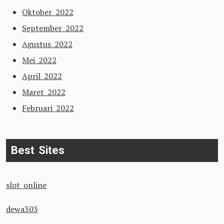
Oktober 2022
September 2022
Agustus 2022
Mei 2022
April 2022
Maret 2022
Februari 2022
Best Sites
slot online
dewa303