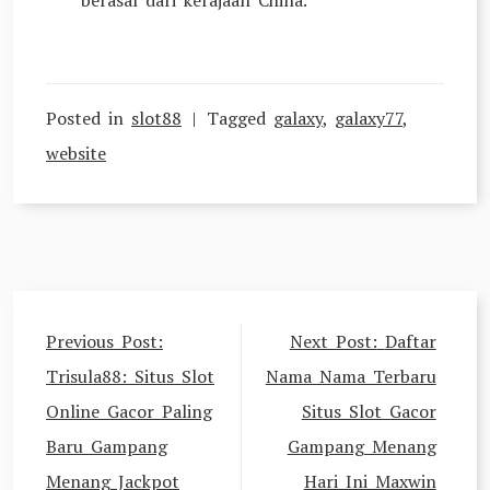
berasal dari kerajaan China.
Posted in
slot88
Tagged
galaxy
,
galaxy77
,
website
Navigasi
Previous Post:
Next Post:
Daftar
pos
Trisula88: Situs Slot
Nama Nama Terbaru
Online Gacor Paling
Situs Slot Gacor
Baru Gampang
Gampang Menang
Menang Jackpot
Hari Ini Maxwin