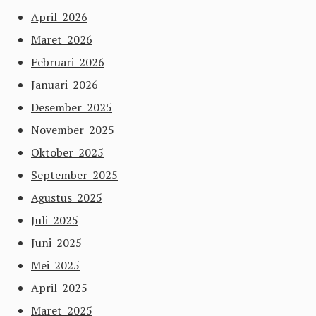
April 2026
Maret 2026
Februari 2026
Januari 2026
Desember 2025
November 2025
Oktober 2025
September 2025
Agustus 2025
Juli 2025
Juni 2025
Mei 2025
April 2025
Maret 2025