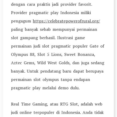
dengan cara praktis jadi provider favorit.
Provider pragmatic play Indonesia miliki
pengagum
https://celebratepowerofrural.org/
paling banyak sebab mempunyai permainan
slot gampang berhasil. Ilustrasi game
permainan judi slot pragmatic populer Gate of
Olympus 88, Slot 5 Lions, Sweet Bonanza,
Aztec Gems, Wild West Golds, dan juga sedang
banyak. Untuk pendatang baru dapat berupaya
permainan slot olympus tanpa endapan
pragmatic play melalui demo dulu.
Real Time Gaming, atau RTG Slot, adalah web
judi online terpopuler di Indonesia. Anda tidak