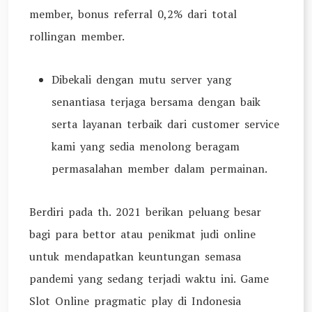
member, bonus referral 0,2% dari total
rollingan member.
Dibekali dengan mutu server yang
senantiasa terjaga bersama dengan baik
serta layanan terbaik dari customer service
kami yang sedia menolong beragam
permasalahan member dalam permainan.
Berdiri pada th. 2021 berikan peluang besar
bagi para bettor atau penikmat judi online
untuk mendapatkan keuntungan semasa
pandemi yang sedang terjadi waktu ini. Game
Slot Online pragmatic play di Indonesia