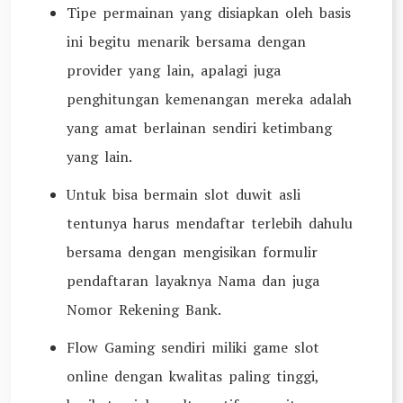
Tipe permainan yang disiapkan oleh basis
ini begitu menarik bersama dengan
provider yang lain, apalagi juga
penghitungan kemenangan mereka adalah
yang amat berlainan sendiri ketimbang
yang lain.
Untuk bisa bermain slot duwit asli
tentunya harus mendaftar terlebih dahulu
bersama dengan mengisikan formulir
pendaftaran layaknya Nama dan juga
Nomor Rekening Bank.
Flow Gaming sendiri miliki game slot
online dengan kwalitas paling tinggi,