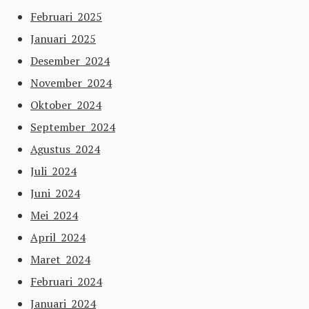
Februari 2025
Januari 2025
Desember 2024
November 2024
Oktober 2024
September 2024
Agustus 2024
Juli 2024
Juni 2024
Mei 2024
April 2024
Maret 2024
Februari 2024
Januari 2024