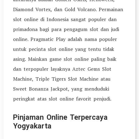
Diamond Vortex, dan Gold Volcano. Permainan
slot online di Indonesia sangat populer dan
primadona bagi para pengagum slot dan judi
online. Pragmatic Play adalah nama populer
untuk pecinta slot online yang tentu tidak
asing. Mainkan game slot online paling baik
dan terpopuler layaknya Aztec Gems Slot
Machine, Triple Tigers Slot Machine atau
Sweet Bonanza Jackpot, yang menduduki
peringkat atas slot online favorit penjudi.
Pinjaman Online Terpercaya
Yogyakarta