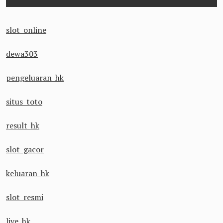
slot online
dewa303
pengeluaran hk
situs toto
result hk
slot gacor
keluaran hk
slot resmi
live hk