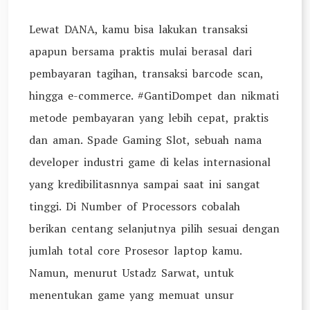
Lewat DANA, kamu bisa lakukan transaksi
apapun bersama praktis mulai berasal dari
pembayaran tagihan, transaksi barcode scan,
hingga e-commerce. #GantiDompet dan nikmati
metode pembayaran yang lebih cepat, praktis
dan aman. Spade Gaming Slot, sebuah nama
developer industri game di kelas internasional
yang kredibilitasnnya sampai saat ini sangat
tinggi. Di Number of Processors cobalah
berikan centang selanjutnya pilih sesuai dengan
jumlah total core Prosesor laptop kamu.
Namun, menurut Ustadz Sarwat, untuk
menentukan game yang memuat unsur