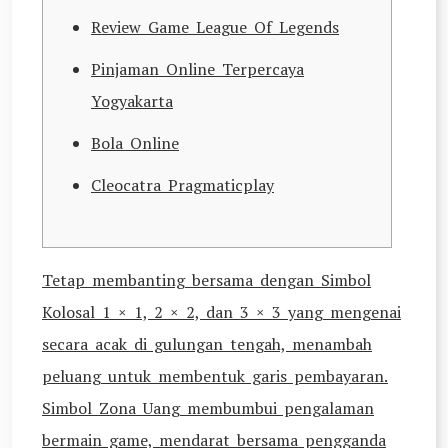
Review Game League Of Legends
Pinjaman Online Terpercaya
Yogyakarta
Bola Online
Cleocatra Pragmaticplay
Tetap membanting bersama dengan Simbol
Kolosal 1 × 1, 2 × 2, dan 3 × 3 yang mengenai
secara acak di gulungan tengah, menambah
peluang untuk membentuk garis pembayaran.
Simbol Zona Uang membumbui pengalaman
bermain game, mendarat bersama pengganda