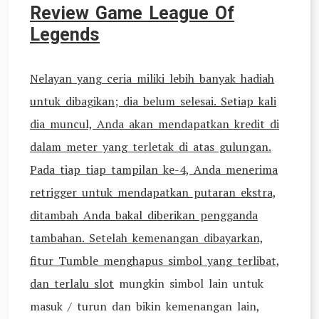
Review Game League Of
Legends
Nelayan yang ceria miliki lebih banyak hadiah
untuk dibagikan; dia belum selesai. Setiap kali
dia muncul, Anda akan mendapatkan kredit di
dalam meter yang terletak di atas gulungan.
Pada tiap tiap tampilan ke-4, Anda menerima
retrigger untuk mendapatkan putaran ekstra,
ditambah Anda bakal diberikan pengganda
tambahan. Setelah kemenangan dibayarkan,
fitur Tumble menghapus simbol yang terlibat,
dan terlalu
slot
mungkin simbol lain untuk
masuk / turun dan bikin kemenangan lain,