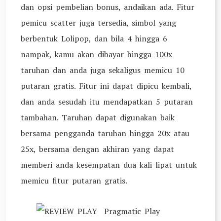
dan opsi pembelian bonus, andaikan ada. Fitur
pemicu scatter juga tersedia, simbol yang
berbentuk Lolipop, dan bila 4 hingga 6
nampak, kamu akan dibayar hingga 100x
taruhan dan anda juga sekaligus memicu 10
putaran gratis. Fitur ini dapat dipicu kembali,
dan anda sesudah itu mendapatkan 5 putaran
tambahan. Taruhan dapat digunakan baik
bersama pengganda taruhan hingga 20x atau
25x, bersama dengan akhiran yang dapat
memberi anda kesempatan dua kali lipat untuk
memicu fitur putaran gratis.