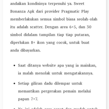
andaikan kondisinya terpenuhi ya. Sweet
Bonanza Apk dari provider Pragmatic Play
memberlakukan semua simbol biasa seolah-olah
itu adalah scatter. Dengan area 6×5, dan 30
simbol didalam tampilan tiap tiap putaran,
diperlukan 8+ ikon yang cocok, untuk buat
anda dibayarkan.
Saat ditanya website apa yang ia mainkan,
ia malah menolak untuk mengatakannya.
Setiap giliran dadu dilempar untuk
memastikan pergerakan pemain melalui
papan 7×7.