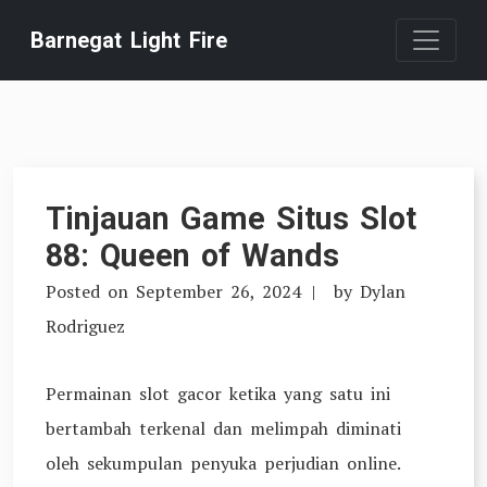
Skip
Barnegat Light Fire
to
content
Tinjauan Game Situs Slot
88: Queen of Wands
Posted on
September 26, 2024
by
Dylan
Rodriguez
Permainan slot gacor ketika yang satu ini
bertambah terkenal dan melimpah diminati
oleh sekumpulan penyuka perjudian online.