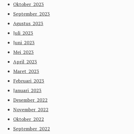
Oktober 2023
September 2023
Agustus 2023
Juli 2023
Juni 2023
Mei 2023
April 2023
Maret 2023
Februari 2023
Januari 2023
Desember 2022
November 2022
Oktober 2022
September 2022