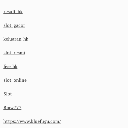
result hk
slot gacor
keluaran hk
slot resmi
live hk
slot online
Slot
Bmw777
https://www.bluefugu.com/