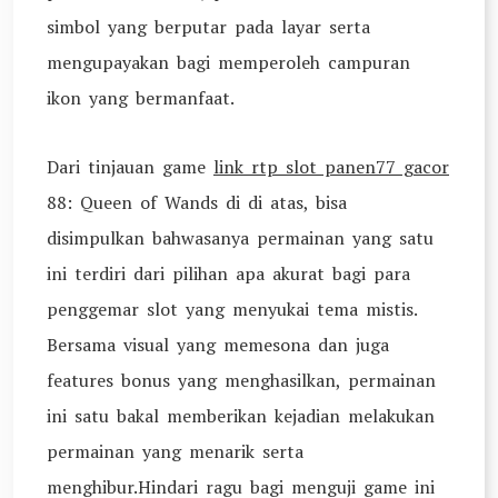
simbol yang berputar pada layar serta
mengupayakan bagi memperoleh campuran
ikon yang bermanfaat.
Dari tinjauan game
link rtp slot panen77 gacor
88: Queen of Wands di di atas, bisa
disimpulkan bahwasanya permainan yang satu
ini terdiri dari pilihan apa akurat bagi para
penggemar slot yang menyukai tema mistis.
Bersama visual yang memesona dan juga
features bonus yang menghasilkan, permainan
ini satu bakal memberikan kejadian melakukan
permainan yang menarik serta
menghibur.Hindari ragu bagi menguji game ini