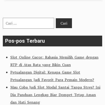
Cari
untuk:
Pos-pos Terbaru
Slot Online Gacor: Rahasia Memilih Game dengan
RTP di Atas Rata yang Bikin Cuan
Petualangan Digital: Kenapa Game Slot
Petualangan Jadi Favorit Para Pemain Modern?
Mau Coba Judi Slot Modal Santai Tanpa Stres? Ini
Dia Panduan Lengkap Biar Dompet Tetap Aman
dan Hati Senang