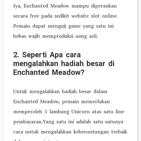
Iya, Enchanted Meadow mampu diperankan
secara free pada sedikit website slot online.
Pemain dapat menguji game yang satu ini
bebas wajib memproduksi uang asli.
2. Seperti Apa cara
mengalahkan hadiah besar di
Enchanted Meadow?
Untuk mengalahkan hadiah besar dalam
Enchanted Meadow, pemain memerlukan
memperoleh 5 lambang Unicorn atas satu line
pembayaran.Yang satu ini adalah satu-satunya
cara untuk mengalahkan keberuntungan terbaik