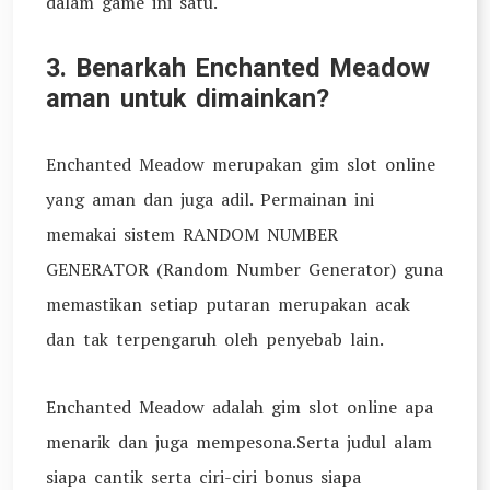
dalam game ini satu.
3. Benarkah Enchanted Meadow
aman untuk dimainkan?
Enchanted Meadow merupakan gim slot online
yang aman dan juga adil. Permainan ini
memakai sistem RANDOM NUMBER
GENERATOR (Random Number Generator) guna
memastikan setiap putaran merupakan acak
dan tak terpengaruh oleh penyebab lain.
Enchanted Meadow adalah gim slot online apa
menarik dan juga mempesona.Serta judul alam
siapa cantik serta ciri-ciri bonus siapa