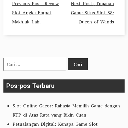
Navigasi
Previous Post:
Review
Next Post:
Tinjauan
pos
Slot Angka Empat
Game Situs Slot 88:
Makhluk Ilahi
Queen of Wands
Cari
untuk:
Pos-pos Terbaru
Slot Online Gacor: Rahasia Memilih Game dengan
RTP di Atas Rata yang Bikin Cuan
Petualangan Digital: Kenapa Game Slot