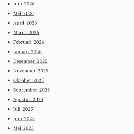
Juni 2026
Mei 2026
April 2026
Maret 2026
Februari 2026
Januari 2026
Desember 2025
November 2025
Oktober 2025
September 2025
Agustus 2025
Juli 2025
Juni 2025
Mei 2025