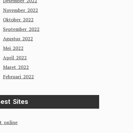
Desember 2022
November 2022
Oktober 2022
September 2022
Agustus 2022
Mei 2022
April 2022
Maret 2022
Februari 2022
est Sites
ot online