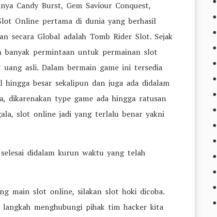
anya Candy Burst, Gem Saviour Conquest,
lot Online pertama di dunia yang berhasil
kan secara Global adalah Tomb Rider Slot. Sejak
n banyak permintaan untuk permainan slot
 uang asli. Dalam bermain game ini tersedia
l hingga besar sekalipun dan juga ada didalam
a, dikarenakan type game ada hingga ratusan
ala, slot online jadi yang terlalu benar yakni
 selesai didalam kurun waktu yang telah
ng main slot online, silakan slot hoki dicoba.
an langkah menghubungi pihak tim hacker kita