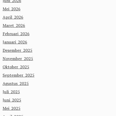
Juni 2026
Mei 2026
April 2026
Maret 2026
Februari 2026
Januari 2026
Desember 2025
November 2025
Oktober 2025
September 2025
Agustus 2025
Juli 2025
Juni 2025
Mei 2025