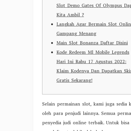
Slot Demo Gates Of Olympus Da
Kita Ambil ?
Langkah Agar Bermain Slot Onlin
Gampang Menang
Main Slot Bonanza Daftar Disini
Kode Redeem Ml Mobile Legends
Hari Ini Rabu 17 Agustus 2022:
Klaim Kodenya Dan Dapatkan Ski
Gratis Sekarang!
Selain permainan slot, kami juga sedia 
oleh para penjudi lainnya. Semua perma
penyedia judi online terbaik. Untuk bis