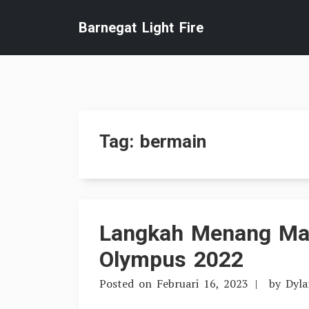
Skip
Barnegat Light Fire
to
content
Tag:
bermain
Langkah Menang Mai
Olympus 2022
Posted on
Februari 16, 2023
by
Dyla