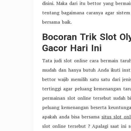
disini. Maka dari itu bettor yang berm
tentang bagaimana caranya agar sistem
bersama baik.
Bocoran Trik Slot O
Gacor Hari Ini
Tata judi slot online cara bermain tar
mudah dan hanya butuh Anda ikuti inst
bettor wajib memilih satu satu dari jen
tertinggi agar peluang kemenangan taruha
permainan slot online tersebut sudah b
peluang kemenangan beserta keuntunga
apakah anda bisa bersama
situs slot onl
slot online tersebut ? Apalagi saat ini