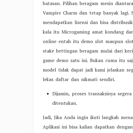
batasan. Pilihan beragam mesin diantar
Vampire Charm dan tetap banyak lagi. S
mendapatkan lisensi dan bisa distribusi
kala itu Microgaming amat kondang da
online entah itu demo slot maupun slot
stake bettingan beragam mulai dari keci
game demo satu ini. Bukan cuma itu saj
model tidak dapat jadi kami jelaskan seg
lekas daftar dan nikmati sendiri.
Dijamin, proses transaksinya segera
ditentukan.
Jadi, Jika Anda ingin ikuti langkah mena
Aplikasi ini bisa kalian dapatkan deng