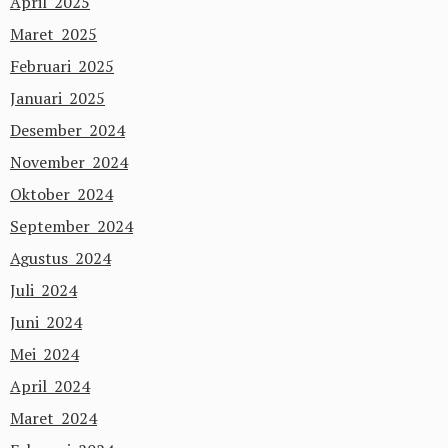
April 2025
Maret 2025
Februari 2025
Januari 2025
Desember 2024
November 2024
Oktober 2024
September 2024
Agustus 2024
Juli 2024
Juni 2024
Mei 2024
April 2024
Maret 2024