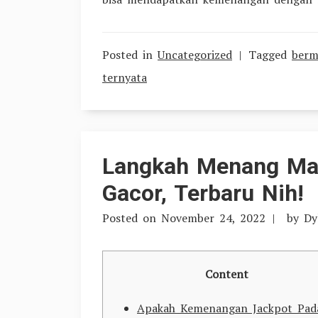
Posted in
Uncategorized
Tagged
berm
ternyata
Langkah Menang Main
Gacor, Terbaru Nih!
Posted on
November 24, 2022
by
Dy
Content
Apakah Kemenangan Jackpot Pad