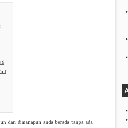
t
Di
ull
A
pun dan dimanapun anda berada tanpa ada