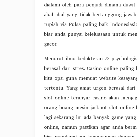
dialami oleh para penjudi dimana duwit 
abal abal yang tidak bertanggung jawab.
rupiah via Pulsa paling baik Indonesias
biar anda punyai keleluasaan untuk m
gacor.
Menurut ilmu kedokteran & psychologis
berasal dari stres. Casino online palin
kita opsi guna memuat website kesayan
tertentu. Yang amat urgen berasal dari
slot online teranyar casino akan menjag
orang buang mesin jackpot slot online b
lagi sekarang ini ada banyak game yang
online, namun pastikan agar anda ber
bisa mendapatkan kemenangan dengan