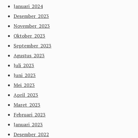
Januari 2024
Desember 2023
November 2023
Oktober 2023
September 2023
Agustus 2023
Juli 2023
Juni 2023
Mei 2023
April 2023
Maret 2023
Februari 2023
Januari 2023
Desember 2022