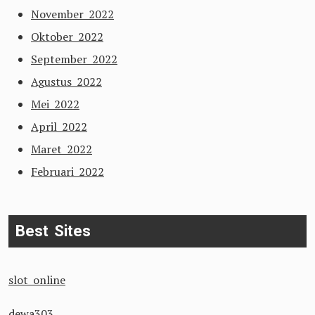
November 2022
Oktober 2022
September 2022
Agustus 2022
Mei 2022
April 2022
Maret 2022
Februari 2022
Best Sites
slot online
dewa303