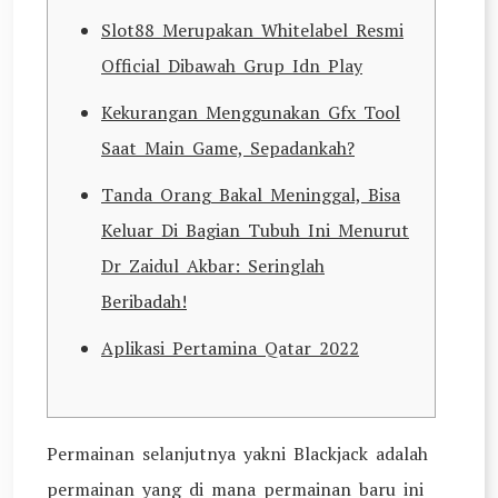
Slot88 Merupakan Whitelabel Resmi
Official Dibawah Grup Idn Play
Kekurangan Menggunakan Gfx Tool
Saat Main Game, Sepadankah?
Tanda Orang Bakal Meninggal, Bisa
Keluar Di Bagian Tubuh Ini Menurut
Dr Zaidul Akbar: Seringlah
Beribadah!
Aplikasi Pertamina Qatar 2022
Permainan selanjutnya yakni Blackjack adalah
permainan yang di mana permainan baru ini