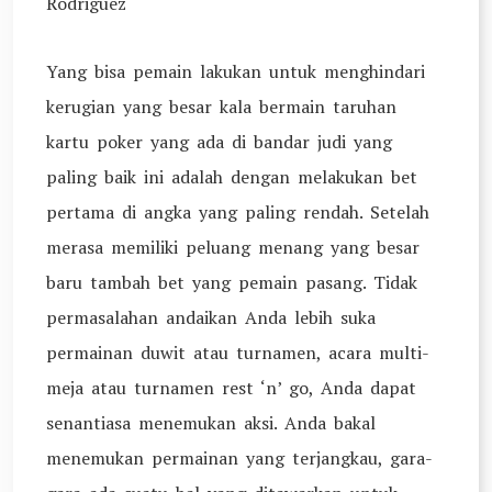
Rodriguez
Yang bisa pemain lakukan untuk menghindari
kerugian yang besar kala bermain taruhan
kartu poker yang ada di bandar judi yang
paling baik ini adalah dengan melakukan bet
pertama di angka yang paling rendah. Setelah
merasa memiliki peluang menang yang besar
baru tambah bet yang pemain pasang. Tidak
permasalahan andaikan Anda lebih suka
permainan duwit atau turnamen, acara multi-
meja atau turnamen rest ‘n’ go, Anda dapat
senantiasa menemukan aksi. Anda bakal
menemukan permainan yang terjangkau, gara-