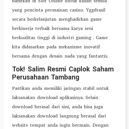
hadirkan di Slot Online untuk kalian semua
yang pencinta permainan casino. Yggdrasil
secara berkelanjutan menghadirkan game
berkinerja terbaik bersama karya seni
berkualitas tinggi di industri gaming . Game
kita didasarkan pada mekanisme inovatif
bersama dengan desain nada yang fantastis.
Tok! Salim Resmi Caplok Saham
Perusahaan Tambang
Pastikan anda memiliki jaringan stabil untuk
laksanakan download aplikasinya. Selain
download berasal dari sini, anda bisa juga
laksanakan download langsung berasal dari
website tempat anda ingin bermain. Dengan