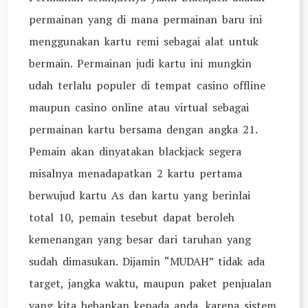
permainan yang di mana permainan baru ini
menggunakan kartu remi sebagai alat untuk
bermain. Permainan judi kartu ini mungkin
udah terlalu populer di tempat casino offline
maupun casino online atau virtual sebagai
permainan kartu bersama dengan angka 21.
Pemain akan dinyatakan blackjack segera
misalnya menadapatkan 2 kartu pertama
berwujud kartu As dan kartu yang berinlai
total 10, pemain tesebut dapat beroleh
kemenangan yang besar dari taruhan yang
sudah dimasukan. Dijamin “MUDAH” tidak ada
target, jangka waktu, maupun paket penjualan
yang kita bebankan kepada anda, karena sistem