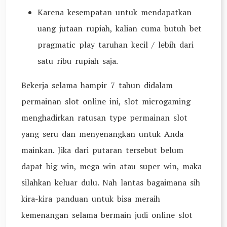
Karena kesempatan untuk mendapatkan
uang jutaan rupiah, kalian cuma butuh bet
pragmatic play taruhan kecil / lebih dari
satu ribu rupiah saja.
Bekerja selama hampir 7 tahun didalam
permainan slot online ini, slot microgaming
menghadirkan ratusan type permainan slot
yang seru dan menyenangkan untuk Anda
mainkan. Jika dari putaran tersebut belum
dapat big win, mega win atau super win, maka
silahkan keluar dulu. Nah lantas bagaimana sih
kira-kira panduan untuk bisa meraih
kemenangan selama bermain judi online slot