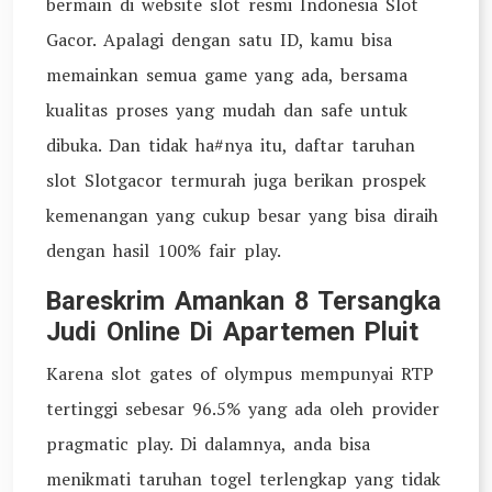
bermain di website slot resmi Indonesia Slot
Gacor. Apalagi dengan satu ID, kamu bisa
memainkan semua game yang ada, bersama
kualitas proses yang mudah dan safe untuk
dibuka. Dan tidak ha#nya itu, daftar taruhan
slot Slotgacor termurah juga berikan prospek
kemenangan yang cukup besar yang bisa diraih
dengan hasil 100% fair play.
Bareskrim Amankan 8 Tersangka
Judi Online Di Apartemen Pluit
Karena slot gates of olympus mempunyai RTP
tertinggi sebesar 96.5% yang ada oleh provider
pragmatic play. Di dalamnya, anda bisa
menikmati taruhan togel terlengkap yang tidak