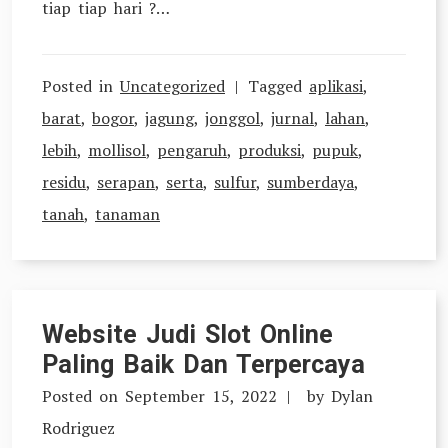
tiap tiap hari ?…
Posted in
Uncategorized
Tagged
aplikasi
,
barat
,
bogor
,
jagung
,
jonggol
,
jurnal
,
lahan
,
lebih
,
mollisol
,
pengaruh
,
produksi
,
pupuk
,
residu
,
serapan
,
serta
,
sulfur
,
sumberdaya
,
tanah
,
tanaman
Website Judi Slot Online
Paling Baik Dan Terpercaya
Posted on
September 15, 2022
by
Dylan
Rodriguez