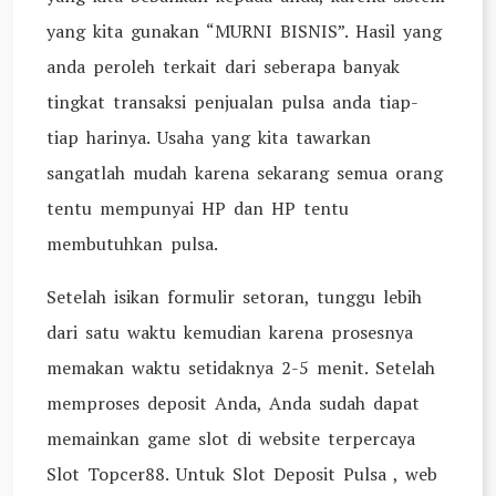
yang kita gunakan “MURNI BISNIS”. Hasil yang
anda peroleh terkait dari seberapa banyak
tingkat transaksi penjualan pulsa anda tiap-
tiap harinya. Usaha yang kita tawarkan
sangatlah mudah karena sekarang semua orang
tentu mempunyai HP dan HP tentu
membutuhkan pulsa.
Setelah isikan formulir setoran, tunggu lebih
dari satu waktu kemudian karena prosesnya
memakan waktu setidaknya 2-5 menit. Setelah
memproses deposit Anda, Anda sudah dapat
memainkan game slot di website terpercaya
Slot Topcer88. Untuk Slot Deposit Pulsa , web