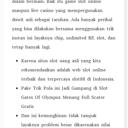
dalam bermain. Baik itu game slot online
maupun live casino yang mempergunakan
duwit asli sebagai taruhan. Ada banyak perihal
yang bisa dilakukan bersama menggunakan trik
instan ini layaknya chip, unlimited RP, slot, dan
tetap banyak lagi.
Karena situs slot uang asli yang kita
rekomendasikan adalah web slot online
terbaik dan terpercaya slot88 di Indonesia.
Pake Trik Pola ini Jadi Gampang di Slot
Gates Of Olympus Menang Full Scater
Gratis
Dan ini kemungkinan tidak tampak
layaknya problem besar dikarenakan nilai