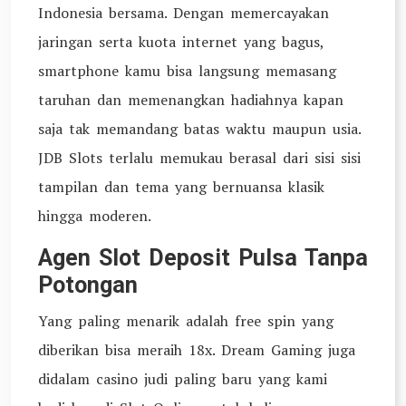
Indonesia bersama. Dengan memercayakan
jaringan serta kuota internet yang bagus,
smartphone kamu bisa langsung memasang
taruhan dan memenangkan hadiahnya kapan
saja tak memandang batas waktu maupun usia.
JDB Slots terlalu memukau berasal dari sisi sisi
tampilan dan tema yang bernuansa klasik
hingga moderen.
Agen Slot Deposit Pulsa Tanpa
Potongan
Yang paling menarik adalah free spin yang
diberikan bisa meraih 18x. Dream Gaming juga
didalam casino judi paling baru yang kami