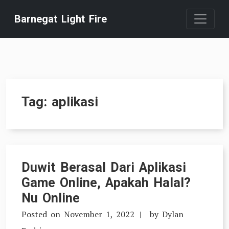
Skip
Barnegat Light Fire
to
content
Tag:
aplikasi
Duwit Berasal Dari Aplikasi
Game Online, Apakah Halal?
Nu Online
Posted on
November 1, 2022
by
Dylan