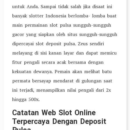
untuk Anda. Sampai tidak salah jika disaat ini
banyak slotter Indonesia berlomba- lomba buat
main permainan slot pulsa sungguh-sungguh
gacor yang siapkan oleh situs sungguh-sungguh
dipercayai slot deposit pulsa. Zeus sendiri
melayang di sisi kanan layar dan dapat memicu
fitur pengali secara acak bersama dengan
kekuatan dewanya. Pemain akan melihat batu
permata bersayap mendarat di gulungan saat
ini terjadi, menampilkan nilai pengali dari 2x
hingga 500x.
Catatan Web Slot Online
Terpercaya Dengan Deposit