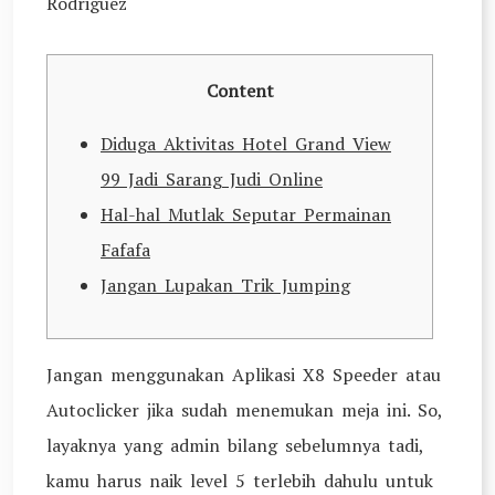
Rodriguez
Content
Diduga Aktivitas Hotel Grand View
99 Jadi Sarang Judi Online
Hal-hal Mutlak Seputar Permainan
Fafafa
Jangan Lupakan Trik Jumping
Jangan menggunakan Aplikasi X8 Speeder atau
Autoclicker jika sudah menemukan meja ini. So,
layaknya yang admin bilang sebelumnya tadi,
kamu harus naik level 5 terlebih dahulu untuk