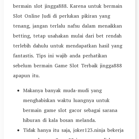
bermain slot jingga888. Karena untuk bermain
Slot Online Judi di perlukan pikiran yang
tenang, jangan terlalu nafsu dalam menaikkan
betting, tetap usahakan mulai dari bet rendah
terlebih dahulu untuk mendapatkan hasil yang
fantastis. Tips ini wajib anda perhatikan
sebelum bermain Game Slot Terbaik jingga888
apapun itu.
Makanya banyak muda-mudi yang
menghabiskan waktu luangnya untuk
bermain game slot gacor sebagai sarana
hiburan di kala bosan melanda.
Tidak hanya itu saja, joker123.ninja bekerja