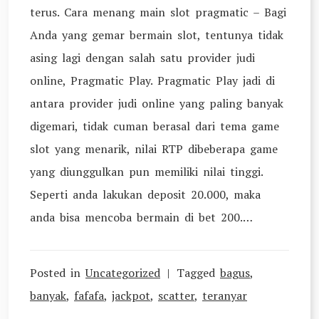
terus. Cara menang main slot pragmatic – Bagi
Anda yang gemar bermain slot, tentunya tidak
asing lagi dengan salah satu provider judi
online, Pragmatic Play. Pragmatic Play jadi di
antara provider judi online yang paling banyak
digemari, tidak cuman berasal dari tema game
slot yang menarik, nilai RTP dibeberapa game
yang diunggulkan pun memiliki nilai tinggi.
Seperti anda lakukan deposit 20.000, maka
anda bisa mencoba bermain di bet 200.…
Posted in
Uncategorized
Tagged
bagus
,
banyak
,
fafafa
,
jackpot
,
scatter
,
teranyar