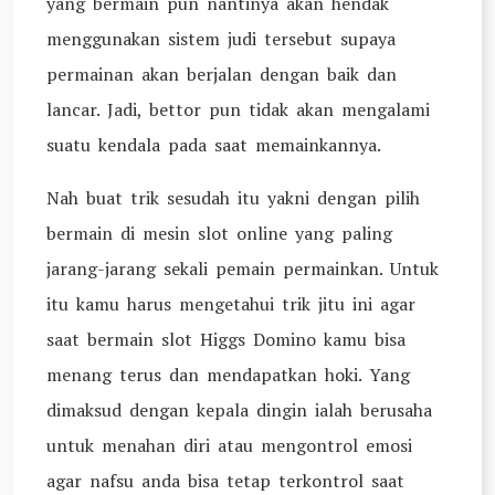
yang bermain pun nantinya akan hendak
menggunakan sistem judi tersebut supaya
permainan akan berjalan dengan baik dan
lancar. Jadi, bettor pun tidak akan mengalami
suatu kendala pada saat memainkannya.
Nah buat trik sesudah itu yakni dengan pilih
bermain di mesin slot online yang paling
jarang-jarang sekali pemain permainkan. Untuk
itu kamu harus mengetahui trik jitu ini agar
saat bermain slot Higgs Domino kamu bisa
menang terus dan mendapatkan hoki. Yang
dimaksud dengan kepala dingin ialah berusaha
untuk menahan diri atau mengontrol emosi
agar nafsu anda bisa tetap terkontrol saat