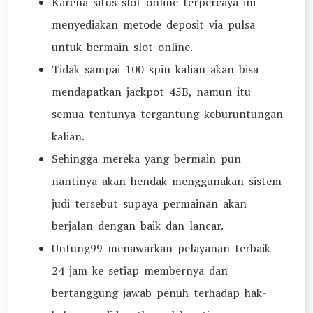
Karena situs slot online terpercaya ini
menyediakan metode deposit via pulsa
untuk bermain slot online.
Tidak sampai 100 spin kalian akan bisa
mendapatkan jackpot 45B, namun itu
semua tentunya tergantung keburuntungan
kalian.
Sehingga mereka yang bermain pun
nantinya akan hendak menggunakan sistem
judi tersebut supaya permainan akan
berjalan dengan baik dan lancar.
Untung99 menawarkan pelayanan terbaik
24 jam ke setiap membernya dan
bertanggung jawab penuh terhadap hak-