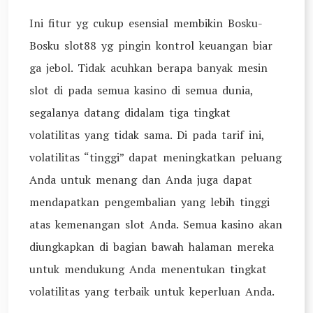
Ini fitur yg cukup esensial membikin Bosku-
Bosku slot88 yg pingin kontrol keuangan biar
ga jebol. Tidak acuhkan berapa banyak mesin
slot di pada semua kasino di semua dunia,
segalanya datang didalam tiga tingkat
volatilitas yang tidak sama. Di pada tarif ini,
volatilitas “tinggi” dapat meningkatkan peluang
Anda untuk menang dan Anda juga dapat
mendapatkan pengembalian yang lebih tinggi
atas kemenangan slot Anda. Semua kasino akan
diungkapkan di bagian bawah halaman mereka
untuk mendukung Anda menentukan tingkat
volatilitas yang terbaik untuk keperluan Anda.