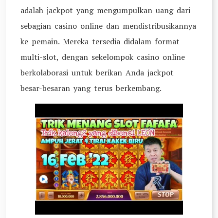
adalah jackpot yang mengumpulkan uang dari
sebagian casino online dan mendistribusikannya
ke pemain. Mereka tersedia didalam format
multi-slot, dengan sekelompok casino online
berkolaborasi untuk berikan Anda jackpot
besar-besaran yang terus berkembang.