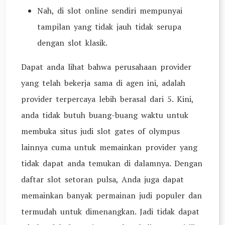
Nah, di slot online sendiri mempunyai
tampilan yang tidak jauh tidak serupa
dengan slot klasik.
Dapat anda lihat bahwa perusahaan provider
yang telah bekerja sama di agen ini, adalah
provider terpercaya lebih berasal dari 5. Kini,
anda tidak butuh buang-buang waktu untuk
membuka situs judi slot gates of olympus
lainnya cuma untuk memainkan provider yang
tidak dapat anda temukan di dalamnya. Dengan
daftar slot setoran pulsa, Anda juga dapat
memainkan banyak permainan judi populer dan
termudah untuk dimenangkan. Jadi tidak dapat