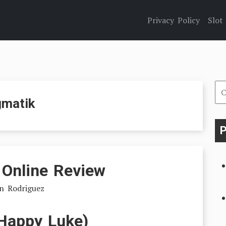
Privacy Policy
Slot
Car
gmatik
un
P
 Online Review
n Rodriguez
Happy Luke)