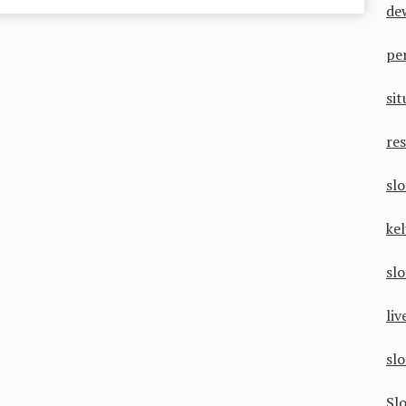
de
pe
sit
re
sl
ke
sl
liv
sl
Sl