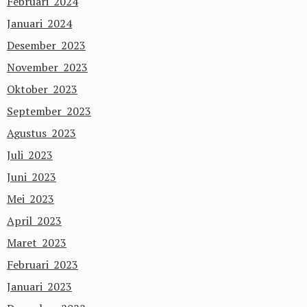
Februari 2024
Januari 2024
Desember 2023
November 2023
Oktober 2023
September 2023
Agustus 2023
Juli 2023
Juni 2023
Mei 2023
April 2023
Maret 2023
Februari 2023
Januari 2023