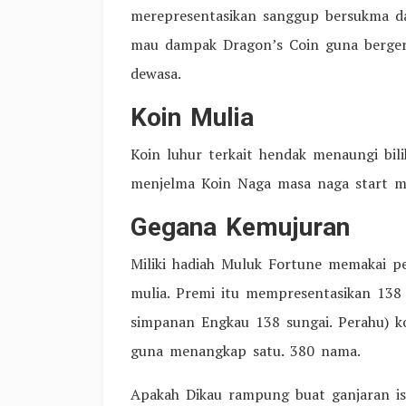
merepresentasikan sanggup bersukma da
mau dampak Dragon’s Coin guna berger
dewasa.
Koin Mulia
Koin luhur terkait hendak menaungi bil
menjelma Koin Naga masa naga start 
Gegana Kemujuran
Miliki hadiah Muluk Fortune memakai 
mulia. Premi itu mempresentasikan 138
simpanan Engkau 138 sungai. Perahu) k
guna menangkap satu. 380 nama.
Apakah Dikau rampung buat ganjaran i