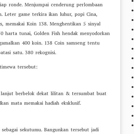
iap ronde. Menjumpai cenderung perlombaan
Leter game terkira ikan luhur, popi Cina,
s, memakai Koin 138. Menghentikan 5 sinyal
0 harta tunai, Golden Fish hendak menyodorkan
ngamalkan 400 koin. 138 Coin samseng tentu
asi satu. 380 rekognisi.
stimewa tersebut:
 lanjut berbelok dekat lilitan & tersumbat buat
an mata memakai hadiah eksklusif.
 sebagai sekutumu. Bangunkan tersebut jadi