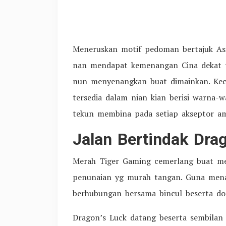
Meneruskan motif pedoman bertajuk Asi
nan mendapat kemenangan Cina dekat te
nun menyenangkan buat dimainkan. Kecu
tersedia dalam nian kian berisi warna-w
tekun membina pada setiap akseptor am
Jalan Bertindak Dra
Merah Tiger Gaming cemerlang buat me
penunaian yg murah tangan. Guna mena
berhubungan bersama bincul beserta do
Dragon’s Luck datang beserta sembilan