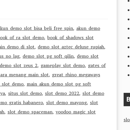
akun demo slot bisa beli free spin
,
akun demo
ook of ra slot demo
,
book of shadows slot
in demo di slot
,
demo slot aztec deluxe rupiah
,
us no lag
,
demo slot pg soft qilin
,
demo slot
demo slot zeus 2
,
gameplay slot demo
,
gates of
cara menang main slot
,
great rhino megaways
c slot demo
,
main akun demo slot pg soft
ya
,
situs slot demo
,
slot demo 2022
,
slot demo
B
emo gratis habanero
,
slot demo mayong
,
slot
ah
,
slot demo spaceman
,
voodoo magic slot
sl