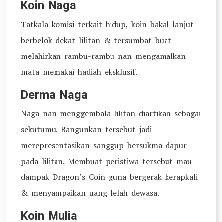
Koin Naga
Tatkala komisi terkait hidup, koin bakal lanjut
berbelok dekat lilitan & tersumbat buat
melahirkan rambu-rambu nan mengamalkan
mata memakai hadiah eksklusif.
Derma Naga
Naga nan menggembala lilitan diartikan sebagai
sekutumu. Bangunkan tersebut jadi
merepresentasikan sanggup bersukma dapur
pada lilitan. Membuat peristiwa tersebut mau
dampak Dragon’s Coin guna bergerak kerapkali
& menyampaikan uang lelah dewasa.
Koin Mulia