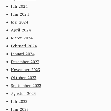
Juli 2024
Juni 2024
Mei 2024
April 2024
Maret 2024
Februari 2024
Januari 2024
Desember 2023
November 2023
Oktober 2023
September 2023
Agustus 2023
Juli 2023
Juni 2023