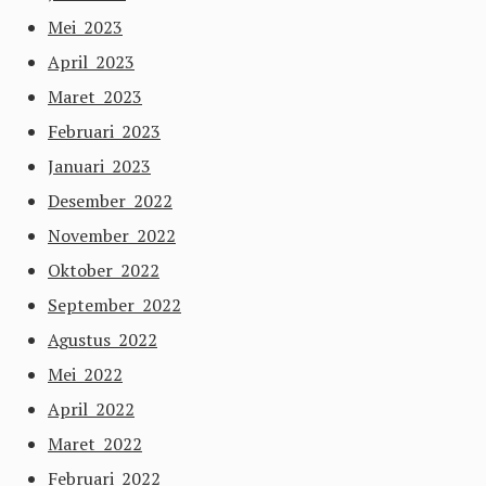
Mei 2023
April 2023
Maret 2023
Februari 2023
Januari 2023
Desember 2022
November 2022
Oktober 2022
September 2022
Agustus 2022
Mei 2022
April 2022
Maret 2022
Februari 2022