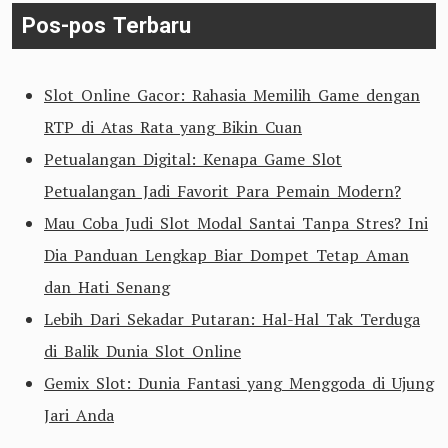
Pos-pos Terbaru
Slot Online Gacor: Rahasia Memilih Game dengan
RTP di Atas Rata yang Bikin Cuan
Petualangan Digital: Kenapa Game Slot
Petualangan Jadi Favorit Para Pemain Modern?
Mau Coba Judi Slot Modal Santai Tanpa Stres? Ini
Dia Panduan Lengkap Biar Dompet Tetap Aman
dan Hati Senang
Lebih Dari Sekadar Putaran: Hal-Hal Tak Terduga
di Balik Dunia Slot Online
Gemix Slot: Dunia Fantasi yang Menggoda di Ujung
Jari Anda