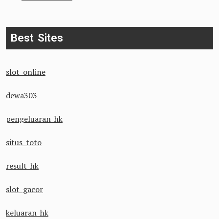
Best Sites
slot online
dewa303
pengeluaran hk
situs toto
result hk
slot gacor
keluaran hk