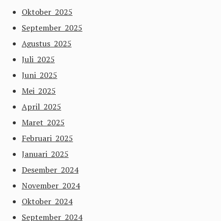
Oktober 2025
September 2025
Agustus 2025
Juli 2025
Juni 2025
Mei 2025
April 2025
Maret 2025
Februari 2025
Januari 2025
Desember 2024
November 2024
Oktober 2024
September 2024