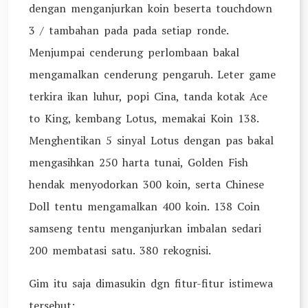
dengan menganjurkan koin beserta touchdown
3 / tambahan pada pada setiap ronde.
Menjumpai cenderung perlombaan bakal
mengamalkan cenderung pengaruh. Leter game
terkira ikan luhur, popi Cina, tanda kotak Ace
to King, kembang Lotus, memakai Koin 138.
Menghentikan 5 sinyal Lotus dengan pas bakal
mengasihkan 250 harta tunai, Golden Fish
hendak menyodorkan 300 koin, serta Chinese
Doll tentu mengamalkan 400 koin. 138 Coin
samseng tentu menganjurkan imbalan sedari
200 membatasi satu. 380 rekognisi.
Gim itu saja dimasukin dgn fitur-fitur istimewa
tersebut: