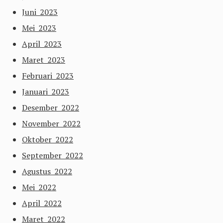
Juni 2023
Mei 2023
April 2023
Maret 2023
Februari 2023
Januari 2023
Desember 2022
November 2022
Oktober 2022
September 2022
Agustus 2022
Mei 2022
April 2022
Maret 2022