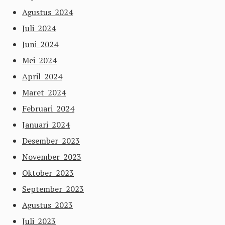
Agustus 2024
Juli 2024
Juni 2024
Mei 2024
April 2024
Maret 2024
Februari 2024
Januari 2024
Desember 2023
November 2023
Oktober 2023
September 2023
Agustus 2023
Juli 2023